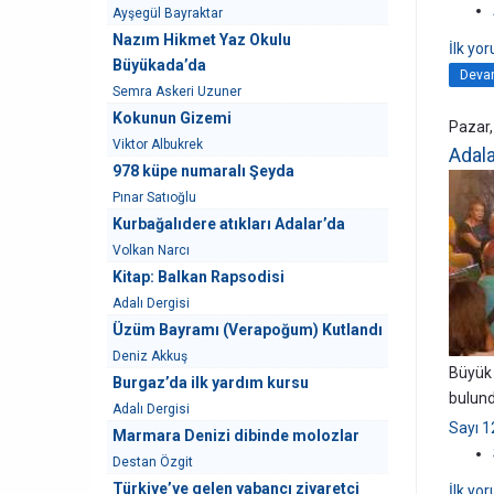
Ayşegül Bayraktar
Nazım Hikmet Yaz Okulu
İlk yo
Büyükada’da
Devam
Semra Askeri Uzuner
Kokunun Gizemi
Pazar,
Viktor Albukrek
Adala
978 küpe numaralı Şeyda
Pınar Satıoğlu
Kurbağalıdere atıkları Adalar’da
Volkan Narcı
Kitap: Balkan Rapsodisi
Adalı Dergisi
Üzüm Bayramı (Verapoğum) Kutlandı
Deniz Akkuş
Büyük 
Burgaz’da ilk yardım kursu
bulund
Adalı Dergisi
Sayı 1
Marmara Denizi dibinde molozlar
Destan Özgit
Türkiye’ye gelen yabancı ziyaretçi
İlk yo