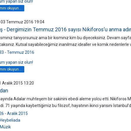
rum yapan siz olun!
ını okuyun...
, 03 Temmuz 2016 19:04
 - Dergimizin Temmuz 2016 sayısı Nikiforos’u anma adın
r kısmınız tanıyorsunuz ama bir kısmınız kim bu diyeceksiniz. Devam sayf
aksınız. Kutsal sayabileceğimiz inanılmaz idealler ve komik nedenlerle v
133 - Temmuz 2016
rum yapan siz olun!
ını okuyun...
01 Aralık 2015 13:20
’dan
ayında Adalar muhteşem bir sakinini ebedi aleme yolcu etti. Nikiforos M
idi. 71 yaşında kaybettiğimiz bu filozof, hayatının ikinci yarısını İstanb
26 - Aralık 2015
Heybeliada
Müzik