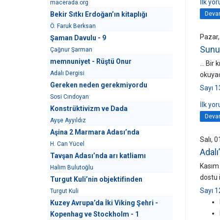
İlk yo
macerada.org
Devam
Bekir Sıtkı Erdoğan’ın kitaplığı
Ö. Faruk Berksan
Pazar
Şaman Davulu - 9
Sunuş
Çağnur Şarman
memnuniyet - Rüştü Onur
... Bi
Adalı Dergisi
okuyac
Gereken neden gerekmiyordu
Sayı 
Sosi Cındoyan
İlk yo
Konstrüktivizm ve Dada
Devam
Ayşe Ayyıldız
Aşina 2 Marmara Adası’nda
Salı, 
H. Can Yücel
Adalı
Tavşan Adası’nda arı katliamı
Kasım 
Halim Bulutoğlu
dostu 
Turgut Kuli’nin objektifinden
Sayı 1
Turgut Kuli
Kuzey Avrupa’da İki Viking Şehri -
Kopenhag ve Stockholm - 1