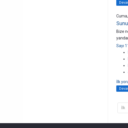
Devam
Cuma,
Sunu
Bize n
yandan
Sayı 1
İlk yo
Devam
İlk