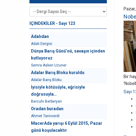
Pazar
Nobel
İÇİNDEKİLER - Sayı 123
Adalıdan
Adalı Dergisi
Dünya Barış Günü’nü, savaşın içinden
kutluyoruz
Semra Askeri Uzuner
Adalar Barış Bloku kuruldu
Bir ha
Adalar Barış Bloku
‘Nobel
İyisiyle kötüsüyle, eğrisiyle
Sayı 
doğrusuyla…
Bercuhi Berberyan
Oradan buradan
Ahmet Tanrıverdi
MacerAda yarışı 6 Eylül 2015, Pazar
günü koşulacaktır