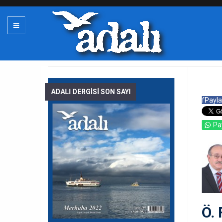
ADALI DERGİSİ SON SAYI
f
Payla
Pa
Ö.