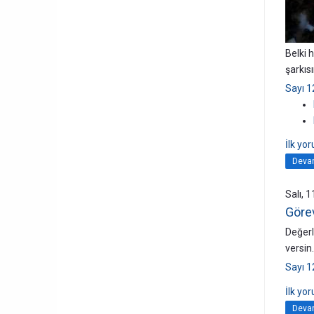
Belki 
şarkıs
Sayı 1
İlk yo
Devam
Salı, 
Göre
Değerl
versin
Sayı 1
İlk yo
Devam