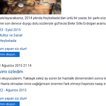
hatırlayacaksınız, 2014 yılında Heybeliada’dan ünlü bir yazar, bir şarkı s
ının son derece duygu dolu sözleriyle güftecisi Bekir Sıtkı Erdoğan aramız
23 - Eylül 2015
Kültür ve Sanat
Heybeliada
rum yapan siz olun!
ını okuyun...
11 Ağustos 2015 21:14
vimi özledim
i okuyucularım; Yaklaşık sekiz ay süren bir hastalık döneminden sonra te
. Hasta olmadan önce sağlığımızın önemini fark etmeyi hepinize nasip e
22 - Ağustos 2015
rum yapan siz olun!
ını okuyun...