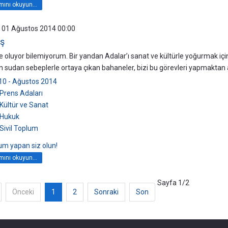
ını okuyun...
 01 Ağustos 2014 00:00
ş
e oluyor bilemiyorum. Bir yandan Adalar’ı sanat ve kültürle yoğurmak için 
 sudan sebeplerle ortaya çıkan bahaneler, bizi bu görevleri yapmaktan a
10 - Ağustos 2014
Prens Adaları
Kültür ve Sanat
Hukuk
Sivil Toplum
rum yapan siz olun!
ını okuyun...
Sayfa 1/2
Önceki
1
2
Sonraki
Son