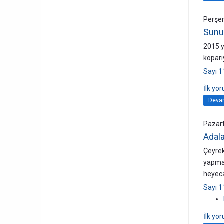
Perşe
Sunu
2015 y
koparı
Sayı 1
İlk yo
Devam
Pazart
Adala
Çeyrek
yapmay
heyecan
Sayı 1
İlk yo