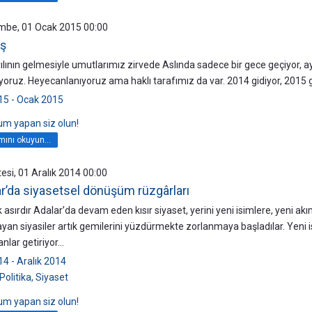
mbe, 01 Ocak 2015 00:00
ş
ılının gelmesiyle umutlarımız zirvede Aslında sadece bir gece geçiyor, ayn
yoruz. Heyecanlanıyoruz ama haklı tarafımız da var. 2014 gidiyor, 2015 g
15 - Ocak 2015
rum yapan siz olun!
ını okuyun...
esi, 01 Aralık 2014 00:00
r’da siyasetsel dönüşüm rüzgârları
 asırdır Adalar’da devam eden kısır siyaset, yerini yeni isimlere, yeni ak
an siyasiler artık gemilerini yüzdürmekte zorlanmaya başladılar. Yeni i
lar getiriyor...
14 - Aralık 2014
Politika, Siyaset
rum yapan siz olun!