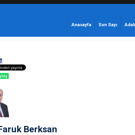
Anasayfa
Son Sayı
Adalı
ş
ylaş
 Faruk Berksan