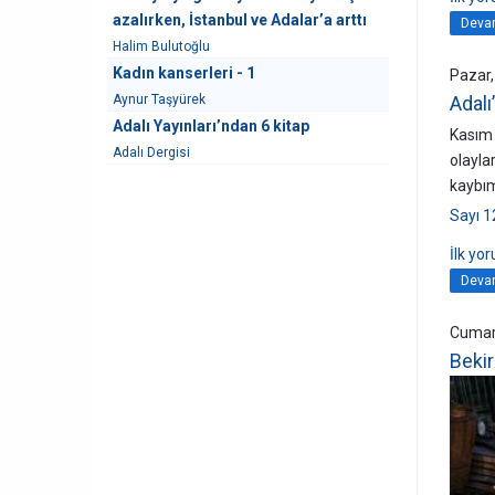
azalırken, İstanbul ve Adalar’a arttı
Devam
Halim Bulutoğlu
Kadın kanserleri - 1
Pazar,
Aynur Taşyürek
Adalı
Adalı Yayınları’ndan 6 kitap
Kasım 
Adalı Dergisi
olayla
kaybım
Sayı 1
İlk yo
Devam
Cumart
Bekir