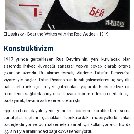
El Lissitzky - Beat the Whites with the Red Wedge - 1919
Konstrüktivizm
1917 yılında gerçekleşen Rus Devrimi’nin, yeni kurulacak olan
sistemde ihtiyaç duyacağı sanatsal yapıya cevap olarak ortaya
çıkan bir akımdır. Bu akımın temeli, Vladimir Tatlin’in Picasso’yu
ziyaretiyle başlar. Tatlin Picasso’nun kübik çalışmalarını üç boyutlu
hale getirmek için rölyef çalışmaları yaparak Konstrüktivizmin
temellerini sağlamlaştırıyordu. Duvara monte edilmiş eserlerle işe
başlayarak, tavana asılı eserler üretmiştir.
İşçi sınıfına dayalı yeni yönetim sistemi kurulduktan sonra
sanatçılar, işçilerin çalıştıkları fabrikalardaki materyallerle onları
özdeşleştiriyor ve bu malzemeleri sanat için kullanıyorlardı. Bu da
işçi sınıfıyla aralarındaki bağı kuvvetlendiriyordu.