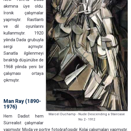
akımına üye oldu.
İronik çalışmalar
yapmıştır. Rastlantı
ve dil oyunlarını
kullanmıştır. 1920
yılında Dada grubuyla
sergi açmıştır.
Sanatla ilgilenmeyi
bıraktığı düşünülse de
1968 yılında yeni bir
çalışması ortaya
çıkmıştır.
Man Ray (1890-
1976)
Marcel Duchamp - Nude Descending a Staircase
Hem Dadist hem
No 2 - 1912
Sürrealist çalışmalar
yapmıştır. Moda ve portre fotoğrafçısıdır. Kolaj çalışmaları yapmıştır.