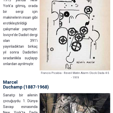
1913 yılında New
York’a gitmiş, orada
bir sergi için
makinelerin insan gibi
erotikleştirildiği
çalışmalar yapmıştır.
İsviçre’de Dadist dergi
olan 391’i
yayınladıktan birkaç
yıl sonra Dadistleri
sıradanlıkla suçlayıp
onlardan ayrılmıştır.
Francis Picabia - Reveil Matin Alarm Clock Dada 4-5
- 1919
Marcel
Duchamp (1887-1968)
Sanatçı bir ailenin
çocuğuydu. 1. Dünya
Savaşı esnasında
New York’ta Dada