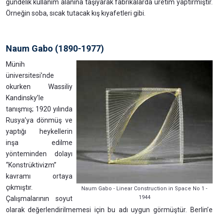
gündelik kullanım alanına taşıyarak fabrikalarda üretim yaptırmıştır.
Örneğin soba, sıcak tutacak kış kıyafetleri gibi.
Naum Gabo (1890-1977)
Münih
üniversitesi’nde
okurken Wassiliy
Kandinsky’le
tanışmış; 1920 yılında
Rusya’ya dönmüş ve
yaptığı heykellerin
inşa edilme
yönteminden dolayı
“Konstrüktivizm”
kavramı ortaya
çıkmıştır.
Naum Gabo - Linear Construction in Space No 1 -
1944
Çalışmalarının soyut
olarak değerlendirilmemesi için bu adı uygun görmüştür. Berlin’e