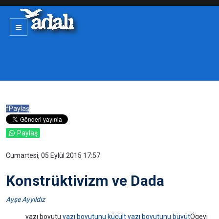
f
Paylaş
Paylaş
Cumartesi, 05 Eylül 2015 17:57
Konstrüktivizm ve Dada
Ayşe Ayyıldız
yazı boyutu
yazı boyutunu küçült
yazı boyutunu büyüt
Ögeyi