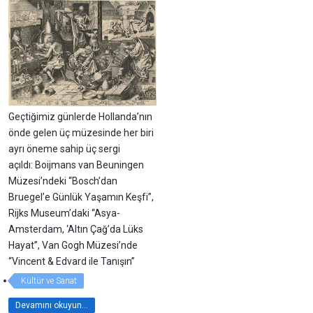
Geçtiğimiz günlerde Hollanda’nın
önde gelen üç müzesinde her biri
ayrı öneme sahip üç sergi
açıldı: Boijmans van Beuningen
Müzesi’ndeki “Bosch’dan
Bruegel’e Günlük Yaşamın Keşfi”,
Rijks Museum’daki “Asya-
Amsterdam, ‘Altın Çağ’da Lüks
Hayat”, Van Gogh Müzesi’nde
“Vincent & Edvard ile Tanışın”
Kültür ve Sanat
Devamını okuyun...