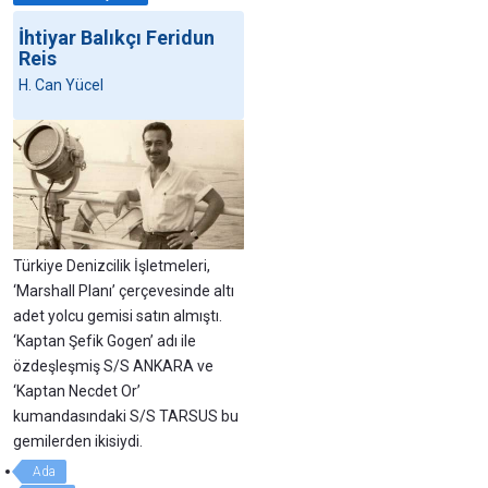
İhtiyar Balıkçı Feridun
Reis
H. Can Yücel
Türkiye Denizcilik İşletmeleri,
‘Marshall Planı’ çerçevesinde altı
adet yolcu gemisi satın almıştı.
‘Kaptan Şefik Gogen’ adı ile
özdeşleşmiş S/S ANKARA ve
‘Kaptan Necdet Or’
kumandasındaki S/S TARSUS bu
gemilerden ikisiydi.
Ada