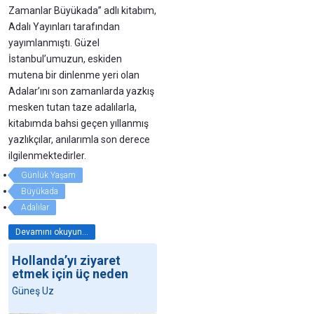
Zamanlar Büyükada” adlı kitabım,
Adalı Yayınları tarafından
yayımlanmıştı. Güzel
İstanbul’umuzun, eskiden
mutena bir dinlenme yeri olan
Adalar’ını son zamanlarda yazkış
mesken tutan taze adalılarla,
kitabımda bahsi geçen yıllanmış
yazlıkçılar, anılarımla son derece
ilgilenmektedirler.
Günlük Yaşam
Büyükada
Adalılar
Devamını okuyun...
Hollanda’yı ziyaret
etmek için üç neden
Güneş Uz