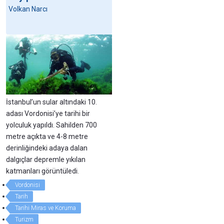
Volkan Narcı
İstanbul’un sular altındaki 10.
adası Vordonisi’ye tarihi bir
yolculuk yapıldı. Sahilden 700
metre açıkta ve 4-8 metre
derinliğindeki adaya dalan
dalgıçlar depremle yıkılan
katmanları görüntüledi.
Vordonisi
Tarih
Tarihi Miras ve Koruma
Turizm