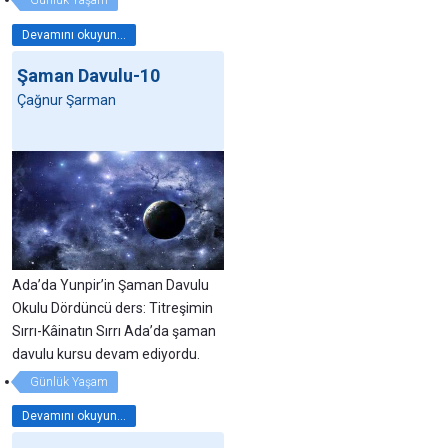
Günlük Yaşam
Devamını okuyun...
Şaman Davulu-10
Çağnur Şarman
Ada’da Yunpir’in Şaman Davulu
Okulu Dördüncü ders: Titreşimin
Sırrı-Kâinatın Sırrı Ada’da şaman
davulu kursu devam ediyordu.
Günlük Yaşam
Devamını okuyun...