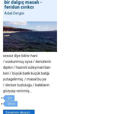
bir dalgıç masalı -
feridun cırıkcı
Adalı Dergisi
sessiz diye bilinir hani
/ suskunmuş oysa / denizlerin
dipleri / hazreti süleyman’dan
beri / büyük balık küçük balığı
yutagelirmiş. / masal bu ya
/ denize tuzluluğu / balıkların
gözyaşı verirmiş...
Şiir
Deniz
Devamını okuyun...