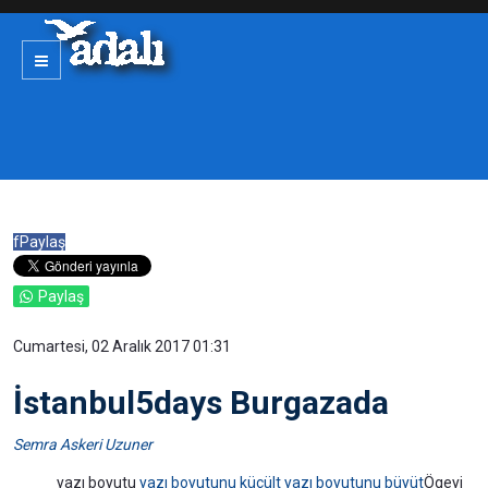
f
Paylaş
Paylaş
Cumartesi, 02 Aralık 2017 01:31
İstanbul5days Burgazada
Semra Askeri Uzuner
yazı boyutu
yazı boyutunu küçült
yazı boyutunu büyüt
Ögeyi