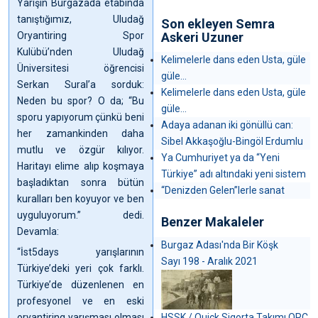
Yarışın Burgazada etabında
tanıştığımız, Uludağ
Son ekleyen Semra
Oryantiring Spor
Askeri Uzuner
Kulübü’nden Uludağ
Kelimelerle dans eden Usta, güle
Üniversitesi öğrencisi
güle...
Serkan Sural’a sorduk:
Kelimelerle dans eden Usta, güle
Neden bu spor? O da; “Bu
güle...
sporu yapıyorum çünkü beni
Adaya adanan iki gönüllü can:
her zamankinden daha
Sibel Akkaşoğlu-Bingöl Erdumlu
mutlu ve özgür kılıyor.
Ya Cumhuriyet ya da “Yeni
Haritayı elime alıp koşmaya
Türkiye” adı altındaki yeni sistem
başladıktan sonra bütün
“Denizden Gelen”lerle sanat
kuralları ben koyuyor ve ben
uyguluyorum.” dedi.
Benzer Makaleler
Devamla:
Burgaz Adası'nda Bir Köşk
“İst5days yarışlarının
Sayı 198 - Aralık 2021
Türkiye’deki yeri çok farklı.
Türkiye’de düzenlenen en
profesyonel ve en eski
oryantiring yarışması olması
HSSK / Quick Sigorta Takımı ORC