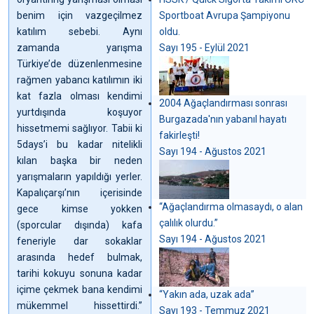
benim için vazgeçilmez
Sportboat Avrupa Şampiyonu
katılım sebebi. Aynı
oldu.
zamanda yarışma
Sayı 195 - Eylül 2021
Türkiye’de düzenlenmesine
rağmen yabancı katılımın iki
kat fazla olması kendimi
2004 Ağaçlandırması sonrası
yurtdışında koşuyor
Burgazada'nın yabanıl hayatı
hissetmemi sağlıyor. Tabii ki
fakirleşti!
5days’i bu kadar nitelikli
Sayı 194 - Ağustos 2021
kılan başka bir neden
yarışmaların yapıldığı yerler.
Kapalıçarşı’nın içerisinde
“Ağaçlandırma olmasaydı, o alan
gece kimse yokken
çalılık olurdu.”
(sporcular dışında) kafa
Sayı 194 - Ağustos 2021
feneriyle dar sokaklar
arasında hedef bulmak,
tarihi kokuyu sonuna kadar
içime çekmek bana kendimi
“Yakın ada, uzak ada”
mükemmel hissettirdi.”
Sayı 193 - Temmuz 2021