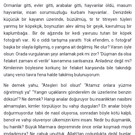
Ormanlar gitti, evler gitti, arabalar gitti, hayvanlar öldü, masum
hayvanlar, insan sorumsuzluğu kurbanı hayvanlar... Denizdeki
küçücük bir kayanın üzerinde, büzülmüş, tir tir titreyen tüyleri
yanmış bir köpekçik, boynuzları alev almış bir geyik, kavrulmuş bir
kaplumbağa... Bir de ağzında bir kedi yavrusu tutan bir köpek
fotoğrafı var... Ki o ciddi tartışma yarattı. Yok efendim, o fotoğraf
başka bir olayla ilgiliymiş, o yangına ait değilmiş. Ne olur? Varsın öyle
olsun. Orada vurgulanan şeyi anlamak pek mi zor? ‘Düşman da olsa
felaket zamanı el verilir’ kavramına sarılsanıza. Anladınız değil mi?
Kimilerinin böylesine korkunç bir felaket karşısında bile takındığı
utanç verici tavra fena halde takılmış bulunuyorum.
Ne demek yahu; “Ateşleri bol olsun” “Atamız onlara yüzme
öğretmişti ya” “Yangın uçaklarını gönderelim de üzerlerine benzin
döksün”? Ne demek? Hangi analar doğuruyor bu insanlıktan nasibini
almamışları, kimler törpülüyor bu vahşi duyguları? Eh analar böyle
doğurmuyordur tabii de nasıl oluyorsa, sonradan böyle kötü kalpli,
bencil ve vahşi oluveriyor ülkemizin kimi insanı. Nedir bu düşmanlık,
bu hainlik? Büyük Marmara depreminde önce onlar koşmadı mıydı
imdadımıza? Ne çabuk unuttuk. Allah’tan çoğunlukta değil bunlar.