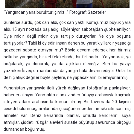
“Yangından yana buruktur içimiz...”
Fotoğraf: Gazeteler
Günlerce sürdü, çok can aldı, çok can yaktı. Komşumuz büyük yara
aldı. 15 ayrı noktada başladığı söyleniyor, sabotajdan şüpheleniliyor.
Öyle midir, değil midir diye tartışıp duruyorlar. Ne diye boşuna
tartışıyorlar? Tabii ki öyledir. İnsan denen bu yaratık yıllardır yaşadığı
gezegeni sabote etmiyor mu? Böyle devam edersek her birimiz
belki bir yangında, bir sel felaketinde, bir fırtınada... Ya yanarak, ya
boğularak, ya donarak, ya da açlıktan öleceğiz. Ben bu yazıyı
yazarken İsveç ormanlarında da yangın hâlâ devam ediyor. Onlar bi
de hiç alışık değiller böyle şeylere, ne yapacaklarını bilemiyorlarmış.
Yunanistan yangınıyla ilgili yürek dağlayan fotoğraflar paylaşılıyor,
haberler alınıyor. Yanmakta olan evinden fırlayıp arabasıyla kaçmak
isteyen adam arabasında kömür olmuş. Bir tavernada 20 kişinin
cesedi bulunmuş, aralarında çocuğunun bedenine sıkı sıkı sarılmış
anneler var. Deniz kenarında olanlar, umutla kendilerini suya
atmışlar, şiddetli rüzgâr alevleri süratle büyütüp savurunca birçoğu
dumandan boğulmuş.