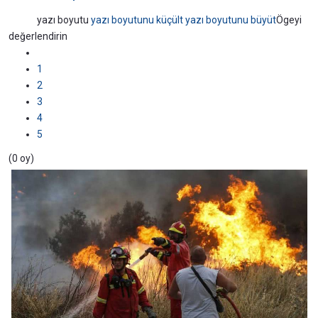
yazı boyutu
yazı boyutunu küçült
yazı boyutunu büyüt
Ögeyi
değerlendirin
1
2
3
4
5
(0 oy)