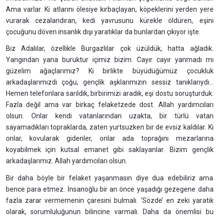
Ama varlar. Ki atlarını ölesiye kırbaçlayan, köpeklerini yerden yere
vurarak cezalandıran, kedi yavrusunu kürekle öldüren, eşini
çocuğunu döven insanlık dışı yaratıklar da bunlardan çıkıyor işte.
Biz Adalılar, özellikle Burgazlılar çok üzüldük, hatta ağladık.
Yangından yana buruktur içimiz bizim. Cayır cayır yanmadı mı
güzelim ağaçlarımız? Ki birlikte büyüdüğümüz çocukluk
arkadaşlarımızdı çoğu, gençlik aşklarımızın sessiz tanıklarıydı...
Hemen telefonlara sarıldık, birbirimizi aradık, eşi dostu soruşturduk.
Fazla değil ama var birkaç felaketzede dost. Allah yardımcıları
olsun. Onlar kendi vatanlarından uzakta, bir türlü vatan
sayamadıkları topraklarda, zaten yurtsuzken bir de evsiz kaldılar. Ki
onlar, kovularak gidenler, onlar ada toprağını mezarlarına
koyabilmek için kutsal emanet gibi saklayanlar. Bizim gençlik
arkadaşlarımız. Allah yardımcıları olsun.
Bir daha böyle bir felaket yaşanmasın diye dua edebiliriz ama
bence para etmez. İnsanoğlu bir an önce yaşadığı gezegene daha
fazla zarar vermemenin çaresini bulmalı. ‘Sözde’ en zeki yaratık
olarak, sorumluluğunun bilincine varmalı. Daha da önemlisi bu