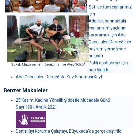
Sofi ve tüm canlarımız
için
Adalılar, barınaktaki
canların ihtiyaçlarını
karşılamak için Ada
Gönüllüleri Derneği'nin
bayram yemeğinde
buluştu
Patili dostlarımız için
Sokak Müzisyenleri: Deniz İnan ve Ateş Sülük
hep birlikte...
Ada Gönüllüleri Derneği ile Yaz Sineması Keyfi
Benzer Makaleler
25 Kasım: Kadına Yönelik Şiddetle Mücadele Günü
Sayı 198 - Aralık 2021
Deniz Kıyı Koruma Çalıştayı, Büyükada'da gerçekleştirildi