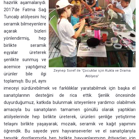
hazırlık aşamalarıydı.
2017'de Fatma Sağ
Tuncalp atölyesini hiç
seramik bilmeyenlere
açarak bizleri
yönlendirmiş, hep
birlikte seramik
eşyalar üreterek
şenlikte sunmuş ve
acemice yaptığımız
Zeynep Soref ile 'Çocuklar için Kukla ve Drama
ürünler bile ilgi
Atölyesi'
toplamıştı. Bu yıl, aynı
imeceyi sürdürebilmek ve farklılıklar yaratabilmek için başka el
sanatçılarının desteğini de rica ettik. Şenlik öncesinde
duyurduğumuz, katkıda bulunmak isteyenlere yardımcı olabilmek
amacıyla bu sanatçıların tamamen gönüllü olarak yaptıkları
atölyelerinde hep birlikte üreterek, ürünleri şenliğe yetiştirme
telaşını birlikte yaşayarak; mozaik, seramik ve kağıt yapımını
öğrendik. Bu sayede yeni hayvanseverler ve el sanatçılarıyla
tanıştık; dostlarımızla hep birlikte hayvanlarımızın ihtiyaçları için