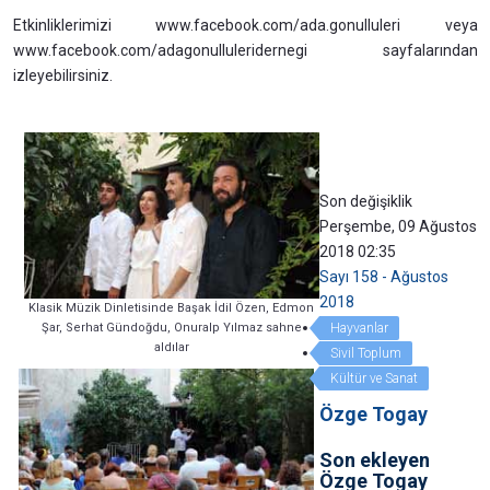
Etkinliklerimizi www.facebook.com/ada.gonulluleri veya
www.facebook.com/adagonulluleridernegi sayfalarından
izleyebilirsiniz.
Son değişiklik
Perşembe, 09 Ağustos
2018 02:35
Sayı 158 - Ağustos
2018
Klasik Müzik Dinletisinde Başak İdil Özen, Edmon
Şar, Serhat Gündoğdu, Onuralp Yılmaz sahne
Hayvanlar
aldılar
Sivil Toplum
Kültür ve Sanat
Özge Togay
Son ekleyen
Özge Togay