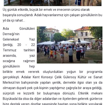
Üç günlük etkinlik, büyük bir emek ve imecenin ürünü olarak
başarıyla sonuçlandı. Adalı hayvanlarımız için çalışan gönüllülerin bu
yıl da içi rahat...
Ada Gönüllüleri
Derneği'nin
Geleneksel Yaz
Şenliği, 20 - 22
Temmuz tarihleri
arasında, yaz
sıcağına rağmen
gönüllülerin hep
birlikte emek vererek oluşturdukları yoğun bir programla
gerçekleşti. Adalar Kent Konseyi Çelik Gülersoy Kültür ve Sanat
Merkezi'nin bahçesinde yapılan şenlik, dernekle ilgisi olan ya da
olmayan duyarlı pek çok kişinin yaptığımız çağrıyla bir araya geldiği,
sürprizli ve lezzetli bir buluşmaya dönüştü. Etkinlik mekanı
Büyükada'da olsa da diğer adalardan ve ilçelerden gelerek günlerce
bize destek veren dostlar sayesinde baştan sona birlikte yorularak