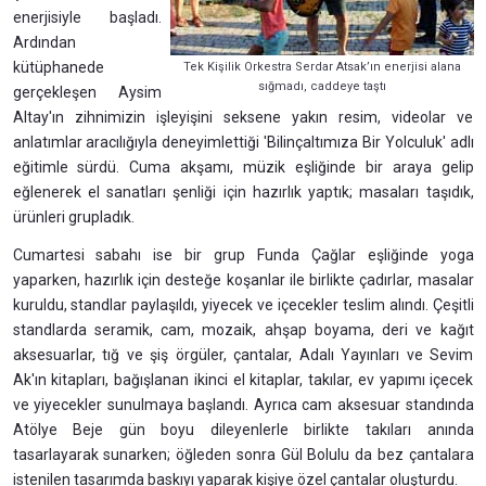
enerjisiyle başladı.
Ardından
kütüphanede
Tek Kişilik Orkestra Serdar Atsak’ın enerjisi alana
sığmadı, caddeye taştı
gerçekleşen Aysim
Altay'ın zihnimizin işleyişini seksene yakın resim, videolar ve
anlatımlar aracılığıyla deneyimlettiği 'Bilinçaltımıza Bir Yolculuk' adlı
eğitimle sürdü. Cuma akşamı, müzik eşliğinde bir araya gelip
eğlenerek el sanatları şenliği için hazırlık yaptık; masaları taşıdık,
ürünleri grupladık.
Cumartesi sabahı ise bir grup Funda Çağlar eşliğinde yoga
yaparken, hazırlık için desteğe koşanlar ile birlikte çadırlar, masalar
kuruldu, standlar paylaşıldı, yiyecek ve içecekler teslim alındı. Çeşitli
standlarda seramik, cam, mozaik, ahşap boyama, deri ve kağıt
aksesuarlar, tığ ve şiş örgüler, çantalar, Adalı Yayınları ve Sevim
Ak'ın kitapları, bağışlanan ikinci el kitaplar, takılar, ev yapımı içecek
ve yiyecekler sunulmaya başlandı. Ayrıca cam aksesuar standında
Atölye Beje gün boyu dileyenlerle birlikte takıları anında
tasarlayarak sunarken; öğleden sonra Gül Bolulu da bez çantalara
istenilen tasarımda baskıyı yaparak kişiye özel çantalar oluşturdu.