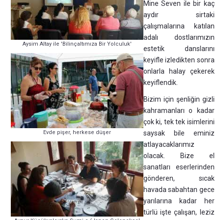
Mine Seven ile bir kaç
aydır sirtaki
çalışmalarına katılan
adalı dostlarımızın
Aysim Altay ile 'Bilinçaltımıza Bir Yolculuk'
estetik danslarını
keyifle izledikten sonra
onlarla halay çekerek
keyiflendik.
Bizim için şenliğin gizli
kahramanları o kadar
çok ki, tek tek isimlerini
Evde pişer, herkese düşer
saysak bile eminiz
atlayacaklarımız
olacak. Bize el
sanatları eserlerinden
gönderen, sıcak
havada sabahtan gece
yarılarına kadar her
türlü işte çalışan, leziz