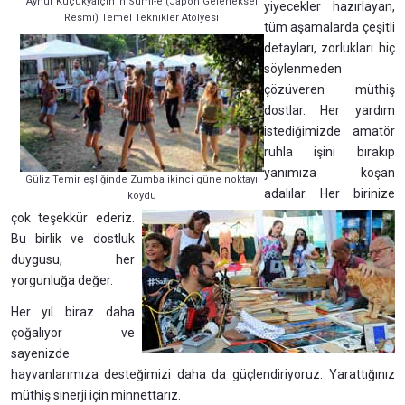
Aynur Küçükyalçın'ın Sumi-e (Japon Geleneksel
yiyecekler hazırlayan,
Resmi) Temel Teknikler Atölyesi
tüm aşamalarda çeşitli
detayları, zorlukları hiç
söylenmeden
çözüveren müthiş
dostlar. Her yardım
istediğimizde amatör
ruhla işini bırakıp
yanımıza koşan
Güliz Temir eşliğinde Zumba ikinci güne noktayı
adalılar. Her birinize
koydu
çok teşekkür ederiz.
Bu birlik ve dostluk
duygusu, her
yorgunluğa değer.
Her yıl biraz daha
çoğalıyor ve
sayenizde
hayvanlarımıza desteğimizi daha da güçlendiriyoruz. Yarattığınız
müthiş sinerji için minnettarız.