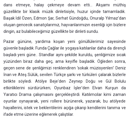
dans etmeye, halay çekmeye devam etti... Akşamı müthiş
güzellikte bir klasik müzik dinletisiyle, huzur içinde tamamladık.
Başak İdil Özen, Edmon Şar, Serhat Gündoğdu, Onuralp Yılmaz'dan
oluşan gencecik sanatçılarımız, hayvanlarımızın esenliği için bizlere
dingin, az bulabileceğimiz güzellikte bir dinleti sundu.
Pazar gününe, yardıma koşan yeni gönüllülerimiz sayesinde
güvenle başladık. Funda Çağlar ile yogaya katılanlar daha da dirençli
başladı yeni güne.. Standlar aynı şekilde kuruldu, şenliğimize sıcak
yüzünden biraz daha geç, ama keyifle başladık. Öğleden sonra,
geçen sene de şenliğimizi renklendiren 'sokak müzisyenleri' Deniz
İnan ve Ateş Sülük, sevilen Türkçe şarkı ve türküleri çalarak bizlerle
birlikte söyledi. Atölye Beje'den Zeynep Doğu ve Gül Bolulu
etkinliklerini sürdürürken; Oyunbaz İşler'den Elvan Kurşun da
Yaratıcı Drama çalışmasını gerçekleştirdi. Katılımcılar kimi zaman
oyunlar oynayarak, yeni rollere bürünerek, yazarak; bu atölyede
hayallerini, istek ve beklentilerini açığa çıkarıp kendilerini tanıma ve
ifade etme üzerine eğlenerek çalıştılar.