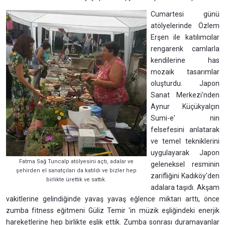
Cumartesi günü
atölyelerinde Özlem
Erşen ile katılımcılar
rengarenk camlarla
kendilerine has
mozaik tasarımlar
oluşturdu. Japon
Sanat Merkezi'nden
Aynur Küçükyalçın
Sumi-e' nin
felsefesini anlatarak
ve temel tekniklerini
uygulayarak Japon
Fatma Sağ Tuncalp atölyesini açtı, adalar ve
geleneksel resminin
şehirden el sanatçıları da katıldı ve bizler hep
zarifliğini Kadıköy'den
birlikte ürettik ve sattık.
adalara taşıdı. Akşam
vakitlerine gelindiğinde yavaş yavaş eğlence miktarı arttı, önce
zumba fitness eğitmeni Güliz Temir 'in müzik eşliğindeki enerjik
hareketlerine hep birlikte eşlik ettik. Zumba sonrası duramayanlar