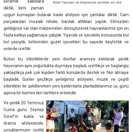
seramik saksılara
Adalı Yayınları da kitaplarıyla şenlikte yer aldı
diktik; kimi zaman
uygun kumaşları bularak baskı atölyesi için çantalar diktik. Cam
parçalardan mozaik nihale, bardak altlıkları yaptık. Elimizden
geldiğince var olan malzemeleri dönüştürerek hayvanlarımız için en
fazla katkıyı sağlamaya çalıştık. Yiyecek ve içecekler konusunda bol
bol yazıştık, birbirinden güzel içecekleri bu sayede keşfettik ve
evlerde ürettik.
Bütün bu etkinliklerde yeni dostlar aramıza katılarak şenlik
heyecanını aynı yoğunlukta duymaya başladı; ürettikçe ve başlangıç
yaklaştıkça pek çok kişiden farklı konularda destek ve fikir almaya
başladık. Günler geçtikçe şenliğimiz atölyeler, müzik ve çeşitli
etkinlikler ile şekillenirken yeni katılımlarla planladıklarımız üç günü
aşınca bir kısmını ileri tarihlere erteledik.
Ve şenlik 20 Temmuz
Cuma günü Zeynep
Soref'in kukla ve
drama atölyesinde,
çocuklarımızın cıvıltılı