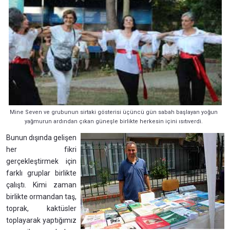
Mine Seven ve grubunun sirtaki gösterisi üçüncü gün sabah başlayan yoğun
yağmurun ardından çıkan güneşle birlikte herkesin içini ısıtıverdi.
Bunun dışında gelişen
her fikri
gerçekleştirmek için
farklı gruplar birlikte
çalıştı. Kimi zaman
birlikte ormandan taş,
toprak, kaktüsler
toplayarak yaptığımız