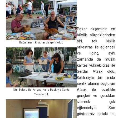
Pazar akşamının en
büyük sürprizlerinden
biri, tek kişilik
Bağışlanan kitaplar da gelir oldu
orkestrası ile eğlenceli
ve ilginç, aynı
zamanda da müzik
kalitesi yüksek icrası ile
Serdar Atsak oldu.
Katılımıyla bir anda
şenlik alanını coşturan
Atsak ile özellikle
Gül Bolulu ile 'Ahşap Kalıp Baskıyla Çanta
Tasarla'dık
gençleri ve çocukları
izlemek çok
eğlenceliydi. Son
gösterimiz sirtaki idi.