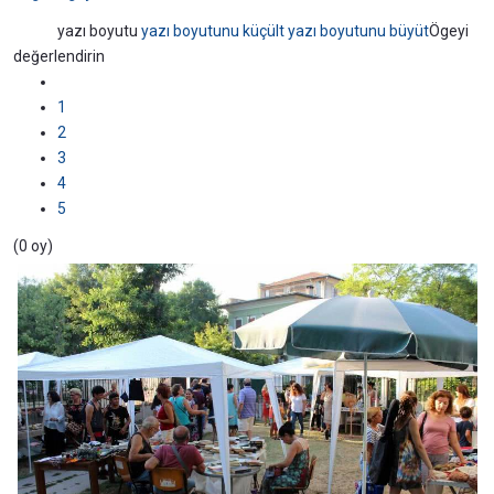
yazı boyutu
yazı boyutunu küçült
yazı boyutunu büyüt
Ögeyi
değerlendirin
1
2
3
4
5
(0 oy)