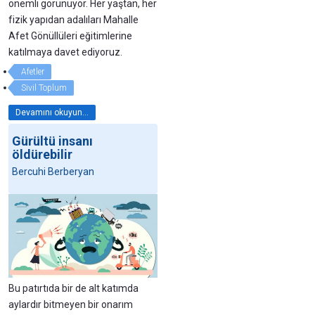
önemli görünüyor. Her yaştan, her
fizik yapıdan adalıları Mahalle
Afet Gönüllüleri eğitimlerine
katılmaya davet ediyoruz.
Afetler
Sivil Toplum
Devamını okuyun...
Gürültü insanı
öldürebilir
Bercuhi Berberyan
Bu patırtıda bir de alt katımda
aylardır bitmeyen bir onarım