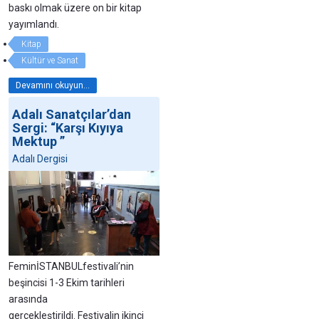
baskı olmak üzere on bir kitap
yayımlandı.
Kitap
Kültür ve Sanat
Devamını okuyun...
Adalı Sanatçılar’dan
Sergi: “Karşı Kıyıya
Mektup ”
Adalı Dergisi
FeminİSTANBULfestivali’nin
beşincisi 1-3 Ekim tarihleri
arasında
gerçekleştirildi. Festivalin ikinci