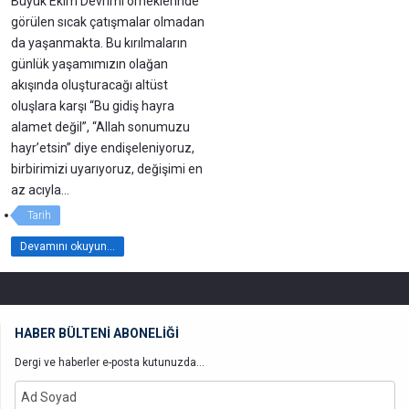
Büyük Ekim Devrimi örneklerinde
görülen sıcak çatışmalar olmadan
da yaşanmakta. Bu kırılmaların
günlük yaşamımızın olağan
akışında oluşturacağı altüst
oluşlara karşı “Bu gidiş hayra
alamet değil”, “Allah sonumuzu
hayr’etsin” diye endişeleniyoruz,
birbirimizi uyarıyoruz, değişimi en
az acıyla…
Tarih
Devamını okuyun...
HABER BÜLTENİ ABONELİĞİ
Dergi ve haberler e-posta kutunuzda...