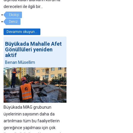
dereceleri ile ilgili bir…
Ekoloji
Deniz
Devamını okuyun...
Büyükada Mahalle Afet
Gönüllüleri yeniden
aktif
Benan Müsellim
Büyükada MAG grubunun
üyelerinin sayısının daha da
artırılması tüm bu faaliyetlerin
gereğince yapılması için çok