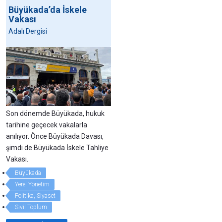
Büyükada’da İskele
Vakası
Adalı Dergisi
Son dönemde Büyükada, hukuk
tarihine geçecek vakalarla
anılıyor. Önce Büyükada Davası,
şimdi de Büyükada İskele Tahliye
Vakası.
Büyükada
Yerel Yönetim
Politika, Siyaset
Sivil Toplum