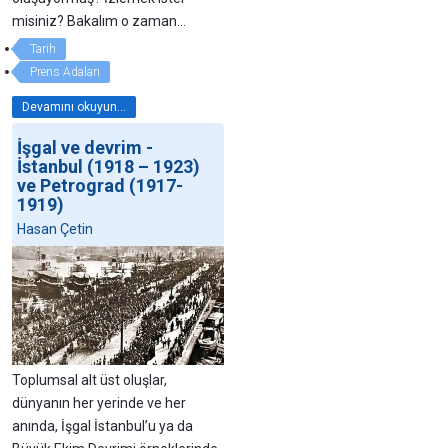
misiniz? Bakalım o zaman…
Tarih
Prens Adaları
Devamını okuyun...
İşgal ve devrim -
İstanbul (1918 – 1923)
ve Petrograd (1917-
1919)
Hasan Çetin
Toplumsal alt üst oluşlar,
dünyanın her yerinde ve her
anında, İşgal İstanbul’u ya da