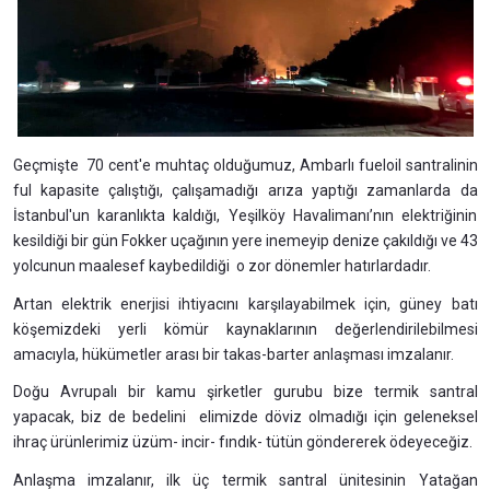
Geçmişte 70 cent'e muhtaç olduğumuz, Ambarlı fueloil santralinin
ful kapasite çalıştığı, çalışamadığı arıza yaptığı zamanlarda da
İstanbul'un karanlıkta kaldığı, Yeşilköy Havalimanı’nın elektriğinin
kesildiği bir gün Fokker uçağının yere inemeyip denize çakıldığı ve 43
yolcunun maalesef kaybedildiği o zor dönemler hatırlardadır.
Artan elektrik enerjisi ihtiyacını karşılayabilmek için, güney batı
köşemizdeki yerli kömür kaynaklarının değerlendirilebilmesi
amacıyla, hükümetler arası bir takas-barter anlaşması imzalanır.
Doğu Avrupalı bir kamu şirketler gurubu bize termik santral
yapacak, biz de bedelini elimizde döviz olmadığı için geleneksel
ihraç ürünlerimiz üzüm- incir- fındık- tütün göndererek ödeyeceğiz.
Anlaşma imzalanır, ilk üç termik santral ünitesinin Yatağan