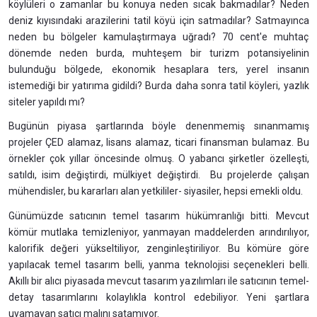
köylüleri o zamanlar bu konuya neden sıcak bakmadılar? Neden
deniz kıyısındaki arazilerini tatil köyü için satmadılar? Satmayınca
neden bu bölgeler kamulaştırmaya uğradı? 70 cent'e muhtaç
dönemde neden burda, muhteşem bir turizm potansiyelinin
bulunduğu bölgede, ekonomik hesaplara ters, yerel insanın
istemediği bir yatırıma gidildi? Burda daha sonra tatil köyleri, yazlık
siteler yapıldı mı?
Bugünün piyasa şartlarında böyle denenmemiş sınanmamış
projeler ÇED alamaz, lisans alamaz, ticari finansman bulamaz. Bu
örnekler çok yıllar öncesinde olmuş. O yabancı şirketler özelleşti,
satıldı, isim değiştirdi, mülkiyet değiştirdi. Bu projelerde çalışan
mühendisler, bu kararları alan yetkililer- siyasiler, hepsi emekli oldu.
Günümüzde satıcının temel tasarım hükümranlığı bitti. Mevcut
kömür mutlaka temizleniyor, yanmayan maddelerden arındırılıyor,
kalorifik değeri yükseltiliyor, zenginleştiriliyor. Bu kömüre göre
yapılacak temel tasarım belli, yanma teknolojisi seçenekleri belli.
Akıllı bir alıcı piyasada mevcut tasarım yazılımları ile satıcının temel-
detay tasarımlarını kolaylıkla kontrol edebiliyor. Yeni şartlara
uyamayan satıcı malını satamıyor.