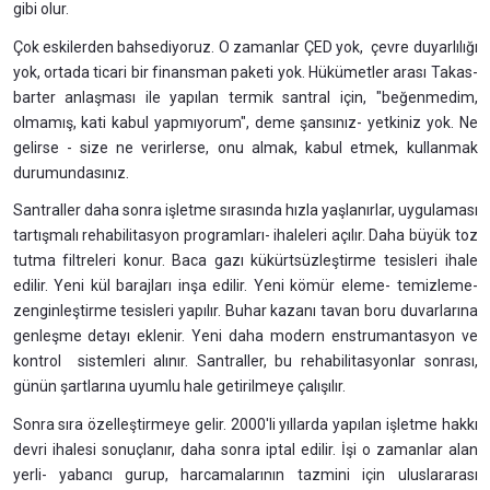
gibi olur.
Çok eskilerden bahsediyoruz. O zamanlar ÇED yok, çevre duyarlılığı
yok, ortada ticari bir finansman paketi yok. Hükümetler arası Takas-
barter anlaşması ile yapılan termik santral için, "beğenmedim,
olmamış, kati kabul yapmıyorum", deme şansınız- yetkiniz yok. Ne
gelirse - size ne verirlerse, onu almak, kabul etmek, kullanmak
durumundasınız.
Santraller daha sonra işletme sırasında hızla yaşlanırlar, uygulaması
tartışmalı rehabilitasyon programları- ihaleleri açılır. Daha büyük toz
tutma filtreleri konur. Baca gazı kükürtsüzleştirme tesisleri ihale
edilir. Yeni kül barajları inşa edilir. Yeni kömür eleme- temizleme-
zenginleştirme tesisleri yapılır. Buhar kazanı tavan boru duvarlarına
genleşme detayı eklenir. Yeni daha modern enstrumantasyon ve
kontrol sistemleri alınır. Santraller, bu rehabilitasyonlar sonrası,
günün şartlarına uyumlu hale getirilmeye çalışılır.
Sonra sıra özelleştirmeye gelir. 2000'li yıllarda yapılan işletme hakkı
devri ihalesi sonuçlanır, daha sonra iptal edilir. İşi o zamanlar alan
yerli- yabancı gurup, harcamalarının tazmini için uluslararası