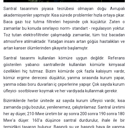
Santral tasarımını piyasa tecrübesi olmayan doğu Avrupalı
akademisyenler yapmıştır. Kısa sürede problemler hızla ortaya çıkar.
Baca gazı toz tutma filtreleri hepsinde çok küçüktür. Zaten o
zamanlar bu konuda sınırlayıcı norm- standart - regulasyon yoktur.
Toz tutan elektrofiltreler çalışmadığı zamanlar, tüm toz bacadan
atmosfere atılmaktadır. Yatağan insanı artan göğüs hastalıkları ve
artan kanser ölümlerinden şikayete başlamıştır.
Santral tasarımı kullanılan kömüre uygun değildir. Referans
gösterilen yabancı santrallerde kullanılan kömürle kimyasal
özellikleri hiç tutmaz. Bizim kömürde çok fazla kalsiyum vardır,
kömür ergime derecesi düşüktür, yanma sırasında kurum yapar,
yanma odası boru duvarları iç çeperlerine yapışır. Çok sayıda kurum
üfleyici- sootblower koymak ve her vardiyada kullanmak gerekir.
Bizimkilerde herbir ünitede az sayıda kurum üfleyici vardır, kısa
zamanda çoğu bozulur, yenilenemez, çalıştırılamaz. Santral üretimi
her ay düşer, 210-Mwe üretim bir ay sonra 200 sonra 190 sonra 180
Mwe'a düşer. 160'a düşünce santral durdurulur, ihale ile bir
temizlikçi taşaron bulunur. Basınçlı su ve basınçlı hava ile yanma