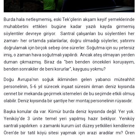
Burda hala netleşmemiş, eski Tek'çilerin akşam keyif yemeklerinde
muhabbetini ettikleri bugüne kadar yazılı kayda girmemiş
söylentiler devreye giriyor. Santral çalışanları bu söylentileri her
zaman- her ortamda yalanlarlar, doğru olmadığı söylerler, yatırımı
doğrulamak için birçok sebep öne sürerler. Soğutma için su yetersiz
imiş, o zaman hava soğutmalı yapılırdı. Ancak ateş olmayan yerden
duman çıkmazmış. Biraz da "ben benden öncekileri koruyayım,
benden sonrakiler de beni korurlar", kaygusu yokmu?
Doğu Avrupa'nın soğuk ikliminden gelen yabancı müteahhit
personelinin, 5-6 yıl sürecek inşaat süresini ılıman deniz kıyısında
cennet bir mekanda geçirmek istemeleri de bu seçimde etkili olmuş
olabilir. Deniz kıyısında bir şantiye her montaj personelinin rüyasıdır.
Başka konular da var. Kömür burda deniz kıyısında değil. Yer yok.
Yeniköy'de 3 ünite temel yeri yapılmış hazır bekliyor. Yeniköy
santrali yapılırken o zamanki kurum üst düzey yetkilileri kendilerine
Ören'de bir tatil köyü sitesi yapmak için arazi aradılar mı? Ören