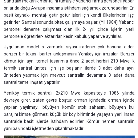
Santralin mekanik montajını tümüyle yabancı firma personeli yapar,
onlar da doğu Avrupa insanına istihdam sağlamak zorundadırlar. En
basit kaynak- montaj- getir götür işleri için kendi ülkelerinden işçi
getirirler. Santral sonunda biter, çalışmaya başlar. (Yıl 1984) Yabancı
personel deneme çalışması olan ilk 2- yıl içinde işlerini yerli
personele öğretirler- aktarırlar, kesin kabulu yapar ve ayrılırlar.
Uygulanan model o zamanki siyasi iradenin çok hoşuna gider,
benzer bir takas- barter anlaşmasını Yeniköy için imzalar. Benzer
kömür için aynı temel tasarımla önce 2 adet herbiri 210 Mwe'lık
termik santral ünitesi için işe başlanır. İlerde 3 adet daha aynı
üniteden yapmak için mevcut santralin devamına 3 adet daha
santral temel inşaatı yaptırılır.
Yeniköy termik santrali 2x210 Mwe kapasiteyle 1986 yılında
devreye girer, zaten çevre boştur, orman içindedir, orman içinde
yapılan yayılmayı, büyüyen kömür stok sahasını, büyüyen kül
barajını kimse görmez, küçük bir köy biriminde yaşayan yerli insan
santralde basit işlerde istihdam edilirler. Kömür hemen santralin
yanı başındaki işletmeden çıkarılmaktadır.