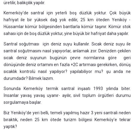
üretilir, balıkçılık yapılır.
Kemerköy'de santral için yeterli boş düzlük yoktur. Çok büyük
hafriyat ile bir yüksek dağ yok edilir, 25 km öteden Yeniköy -
Hüssamlar kömür bölgesinden bantlarla kömür taşınır. Kömür stok
sahası için de boş düzlük yoktur, yine büyük bir hafriyat daha yapılır.
Santral soğutması için deniz suyu kullanılır. Sıcak deniz suyu ile
santral soğutmasını nasıl yapıyorlar, anlamak zor. Denizden çekilen
sıcak deniz suyunun bugünün çevre normlarına göre geri
dönüşünde deniz ortamını en fazla +2C artırması gerekirken, dönüş
sıcaklık kontrolü nasıl yapılıyor? yapılabiliyor mu? şu anda ne
durumdadır? Bilmek lazım.
Sonunda Kemerköy termik santral inşaatı 1993 yılında biter.
İnsanlar yavaş yavaş uyanır- ayılır, sivil toplum örgütleri durumu
sorgulamaya başlar.
Biz Yeniköy'de yeri belli, temeli yapılmış hazır 3 yeni santrali neden
bıraktık, neden 25 km ötede turizm bölgesi Kemerköy'e tekrar
yaptık?