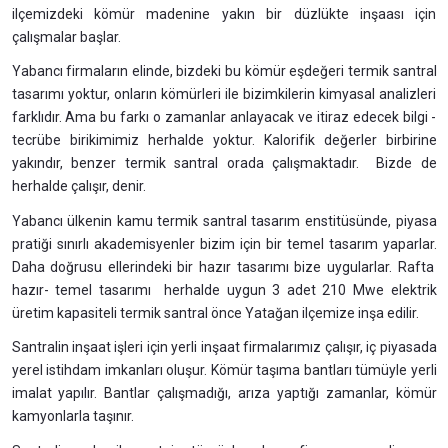
ilçemizdeki kömür madenine yakın bir düzlükte inşaası için
çalışmalar başlar.
Yabancı firmaların elinde, bizdeki bu kömür eşdeğeri termik santral
tasarımı yoktur, onların kömürleri ile bizimkilerin kimyasal analizleri
farklıdır. Ama bu farkı o zamanlar anlayacak ve itiraz edecek bilgi -
tecrübe birikimimiz herhalde yoktur. Kalorifik değerler birbirine
yakındır, benzer termik santral orada çalışmaktadır. Bizde de
herhalde çalışır, denir.
Yabancı ülkenin kamu termik santral tasarım enstitüsünde, piyasa
pratiği sınırlı akademisyenler bizim için bir temel tasarım yaparlar.
Daha doğrusu ellerindeki bir hazır tasarımı bize uygularlar. Rafta
hazır- temel tasarımı herhalde uygun 3 adet 210 Mwe elektrik
üretim kapasiteli termik santral önce Yatağan ilçemize inşa edilir.
Santralin inşaat işleri için yerli inşaat firmalarımız çalışır, iç piyasada
yerel istihdam imkanları oluşur. Kömür taşıma bantları tümüyle yerli
imalat yapılır. Bantlar çalışmadığı, arıza yaptığı zamanlar, kömür
kamyonlarla taşınır.