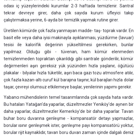
odası iç yüzeylerindeki kurumlar 2-3 haftada temizlenir. Santral
tekrar devreye girer, daha çok sayıda kurum üfleyici takıp
çalıştırmaksa yerine, 6-ayda bir temizlik yapmak rutine girer.
Üretilen kömürde çok fazla yanmayan madde- taş- toprak vardır. En
basit elle veya daha iyisi makinayla ayıklanması, yüzdürme (lavuar)
tesisi ile kalorifik değerinin yükseltilmesi gerekirken, bunlar
yapılmaz. Olduğu gibi - tüvenan, ham kömür elenmeden
temizlenmeden topraktan çıkarıldığı gibi santrale gönderilir, kömür
değirmenleri aşırı gereksiz yük yüzünden hızla yaşlanır, öğütücü
plakalar - bilyalar hızla tüketilir, aşırı baca gazı tozu atmosfere atılır,
çok fazla kazan-altı curuf kül barajına taşınır, kül barajları hızla dolar
taşar, çevreyi olumsuz etkilemeye başlar, yenilerinin yapımı gerekir.
Yabancı mühendislerin temel tasarımlarında çok sayıda hata vardır.
Bu hataları Yatağan'da yaparlar, düzeltmezler Yeniköy'de aynen bir
daha yaparlar, düzeltmezler Kemerköy'de bir daha yaparlar. Tavan
buhar boru duvarına genleşme - kompansatör detayı yapmazlar,
borular ısınır genleşmek ister, genleşme payı kompansatörü yoktur,
borular rijit kaynaklıdır, tavan boru duvarı zaman içinde dalgalı deniz