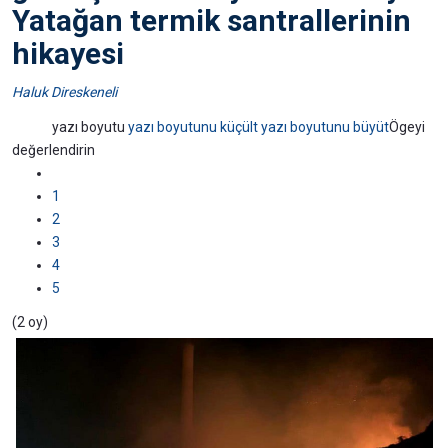
Yatağan termik santrallerinin
hikayesi
Haluk Direskeneli
yazı boyutu
yazı boyutunu küçült
yazı boyutunu büyüt
Ögeyi
değerlendirin
1
2
3
4
5
(2 oy)