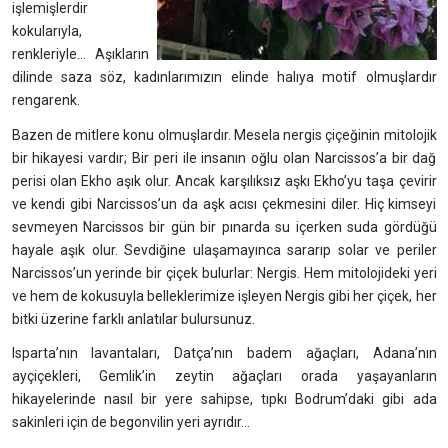
işlemişlerdir
kokularıyla,
renkleriyle... Aşıkların
dilinde saza söz, kadınlarımızın elinde halıya motif olmuşlardır
rengarenk.
Bazen de mitlere konu olmuşlardır. Mesela nergis çiçeğinin mitolojik
bir hikayesi vardır; Bir peri ile insanın oğlu olan Narcissos’a bir dağ
perisi olan Ekho aşık olur. Ancak karşılıksız aşkı Ekho’yu taşa çevirir
ve kendi gibi Narcissos’un da aşk acısı çekmesini diler. Hiç kimseyi
sevmeyen Narcissos bir gün bir pınarda su içerken suda gördüğü
hayale aşık olur. Sevdiğine ulaşamayınca sararıp solar ve periler
Narcissos’un yerinde bir çiçek bulurlar: Nergis. Hem mitolojideki yeri
ve hem de kokusuyla belleklerimize işleyen Nergis gibi her çiçek, her
bitki üzerine farklı anlatılar bulursunuz.
Isparta’nın lavantaları, Datça’nın badem ağaçları, Adana’nın
ayçiçekleri, Gemlik’in zeytin ağaçları orada yaşayanların
hikayelerinde nasıl bir yere sahipse, tıpkı Bodrum’daki gibi ada
sakinleri için de begonvilin yeri ayrıdır...