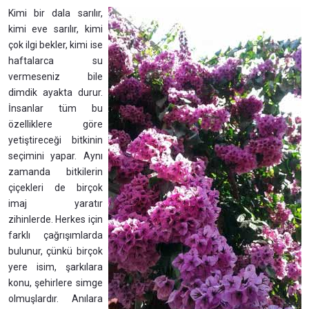
Kimi bir dala sarılır,
kimi eve sarılır, kimi
çok ilgi bekler, kimi ise
haftalarca su
vermeseniz bile
dimdik ayakta durur.
İnsanlar tüm bu
özelliklere göre
yetiştireceği bitkinin
seçimini yapar. Aynı
zamanda bitkilerin
çiçekleri de birçok
imaj yaratır
zihinlerde. Herkes için
farklı çağrışımlarda
bulunur, çünkü birçok
yere isim, şarkılara
konu, şehirlere simge
olmuşlardır. Anılara