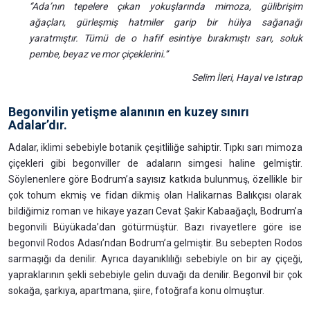
‘’Ada’nın tepelere çıkan yokuşlarında mimoza, gülibrişim
ağaçları, gürleşmiş hatmiler garip bir hülya sağanağı
yaratmıştır. Tümü de o hafif esintiye bırakmıştı sarı, soluk
pembe, beyaz ve mor çiçeklerini.‘’
Selim İleri, Hayal ve Istırap
Begonvilin yetişme alanının en kuzey sınırı
Adalar’dır.
Adalar, iklimi sebebiyle botanik çeşitliliğe sahiptir. Tıpkı sarı mimoza
çiçekleri gibi begonviller de adaların simgesi haline gelmiştir.
Söylenenlere göre Bodrum’a sayısız katkıda bulunmuş, özellikle bir
çok tohum ekmiş ve fidan dikmiş olan Halikarnas Balıkçısı olarak
bildiğimiz roman ve hikaye yazarı Cevat Şakir Kabaağaçlı, Bodrum’a
begonvili Büyükada’dan götürmüştür. Bazı rivayetlere göre ise
begonvil Rodos Adası’ndan Bodrum’a gelmiştir. Bu sebepten Rodos
sarmaşığı da denilir. Ayrıca dayanıklılığı sebebiyle on bir ay çiçeği,
yapraklarının şekli sebebiyle gelin duvağı da denilir. Begonvil bir çok
sokağa, şarkıya, apartmana, şiire, fotoğrafa konu olmuştur.