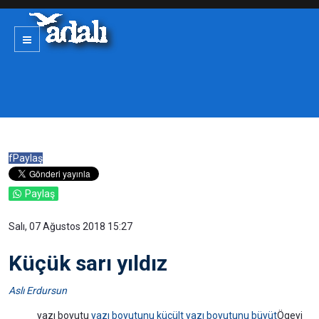
f
Paylaş
Paylaş
Salı, 07 Ağustos 2018 15:27
Küçük sarı yıldız
Aslı Erdursun
yazı boyutu
yazı boyutunu küçült
yazı boyutunu büyüt
Ögeyi