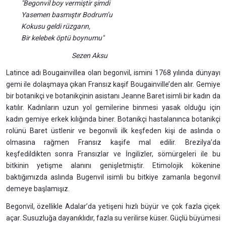
"Begonvil boy vermiştir şimdi
Yasemen basmıştır Bodrum’u
Kokusu geldi rüzgarın,
Bir kelebek öptü boynumu"
Sezen Aksu
Latince adı Bougainvillea olan begonvil, ismini 1768 yılında dünyayı
gemi ile dolaşmaya çıkan Fransız kaşif Bougainville’den alır. Gemiye
bir botanikçi ve botanikçinin asistanı Jeanne Baret isimli bir kadın da
katılır. Kadınların uzun yol gemilerine binmesi yasak olduğu için
kadın gemiye erkek kılığında biner. Botanikçi hastalanınca botanikçi
rolünü Baret üstlenir ve begonvili ilk keşfeden kişi de aslında o
olmasına rağmen Fransız kaşife mal edilir. Brezilya’da
keşfedildikten sonra Fransızlar ve İngilizler, sömürgeleri ile bu
bitkinin yetişme alanını genişletmiştir. Etimolojik kökenine
baktığımızda aslında Bugenvil isimli bu bitkiye zamanla begonvil
demeye başlamışız.
Begonvil, özellikle Adalar’da yetişeni hızlı büyür ve çok fazla çiçek
açar. Susuzluğa dayanıklıdır, fazla su verilirse küser. Güçlü büyümesi