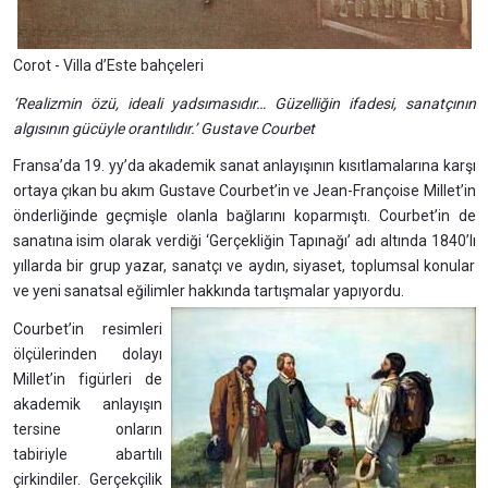
Corot - Villa d’Este bahçeleri
‘Realizmin özü, ideali yadsımasıdır… Güzelliğin ifadesi, sanatçının
algısının gücüyle orantılıdır.’ Gustave Courbet
Fransa’da 19. yy’da akademik sanat anlayışının kısıtlamalarına karşı
ortaya çıkan bu akım Gustave Courbet’in ve Jean-Françoise Millet’in
önderliğinde geçmişle olanla bağlarını koparmıştı. Courbet’in de
sanatına isim olarak verdiği ‘Gerçekliğin Tapınağı’ adı altında 1840’lı
yıllarda bir grup yazar, sanatçı ve aydın, siyaset, toplumsal konular
ve yeni sanatsal eğilimler hakkında tartışmalar yapıyordu.
Courbet’in resimleri
ölçülerinden dolayı
Millet’in figürleri de
akademik anlayışın
tersine onların
tabiriyle abartılı
çirkindiler. Gerçekçilik