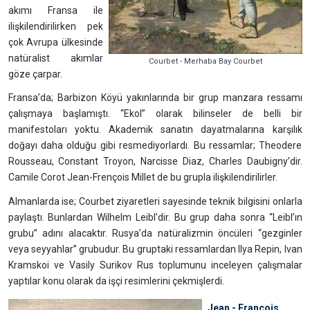
akımı Fransa ile
ilişkilendirilirken pek
çok Avrupa ülkesinde
natüralist akımlar
Courbet - Merhaba Bay Courbet
göze çarpar.
Fransa’da; Barbizon Köyü yakınlarında bir grup manzara ressamı
çalışmaya başlamıştı. “Ekol” olarak bilinseler de belli bir
manifestoları yoktu. Akademik sanatın dayatmalarına karşılık
doğayı daha olduğu gibi resmediyorlardı. Bu ressamlar; Theodere
Rousseau, Constant Troyon, Narcisse Diaz, Charles Daubigny’dir.
Camile Corot Jean-Frençois Millet de bu grupla ilişkilendirilirler.
Almanlarda ise; Courbet ziyaretleri sayesinde teknik bilgisini onlarla
paylaştı. Bunlardan Wilhelm Leibl’dir. Bu grup daha sonra “Leibl’ın
grubu” adını alacaktır. Rusya’da natüralizmin öncüleri “gezginler
veya seyyahlar” grubudur. Bu gruptaki ressamlardan Ilya Repin, Ivan
Kramskoi ve Vasily Surikov Rus toplumunu inceleyen çalışmalar
yaptılar konu olarak da işçi resimlerini çekmişlerdi.
Jean - François