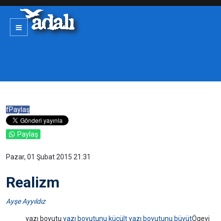
f
Paylaş
Paylaş
Pazar, 01 Şubat 2015 21:31
Realizm
Ayşe Ayyıldız
yazı boyutu
yazı boyutunu küçült
yazı boyutunu büyüt
Ögeyi