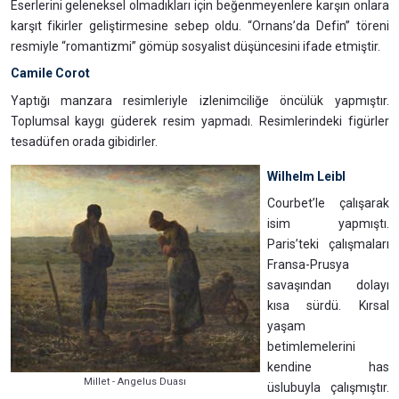
Eserlerini geleneksel olmadıkları için beğenmeyenlere karşın onlara
karşıt fikirler geliştirmesine sebep oldu. “Ornans’da Defin” töreni
resmiyle “romantizmi” gömüp sosyalist düşüncesini ifade etmiştir.
Camile Corot
Yaptığı manzara resimleriyle izlenimciliğe öncülük yapmıştır.
Toplumsal kaygı güderek resim yapmadı. Resimlerindeki figürler
tesadüfen orada gibidirler.
Wilhelm Leibl
Courbet’le çalışarak
isim yapmıştı.
Paris’teki çalışmaları
Fransa-Prusya
savaşından dolayı
kısa sürdü. Kırsal
yaşam
betimlemelerini
kendine has
Millet - Angelus Duası
üslubuyla çalışmıştır.