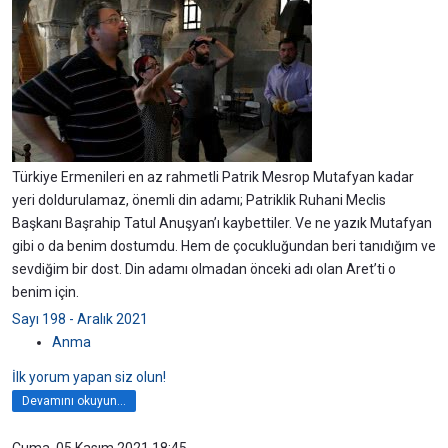
Türkiye Ermenileri en az rahmetli Patrik Mesrop Mutafyan kadar
yeri doldurulamaz, önemli din adamı; Patriklik Ruhani Meclis
Başkanı Başrahip Tatul Anuşyan’ı kaybettiler. Ve ne yazık Mutafyan
gibi o da benim dostumdu. Hem de çocukluğundan beri tanıdığım ve
sevdiğim bir dost. Din adamı olmadan önceki adı olan Aret’ti o
benim için.
Sayı 198 - Aralık 2021
Anma
İlk yorum yapan siz olun!
Devamını okuyun...
Cuma, 05 Kasım 2021 18:45