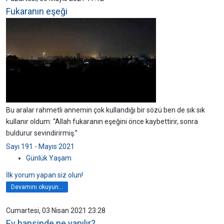
Fukaranın eşeği
Bu aralar rahmetli annemin çok kullandığı bir sözü ben de sık sık
kullanır oldum: “Allah fukaranın eşeğini önce kaybettirir, sonra
buldurur sevindirirmiş.”
Sayı 191 - Mayıs 2021
Günlük Yaşam
İlk yorum yapan siz olun!
Devamını okuyun...
Cumartesi, 03 Nisan 2021 23:28
Ev hapsinde ne yapılır?