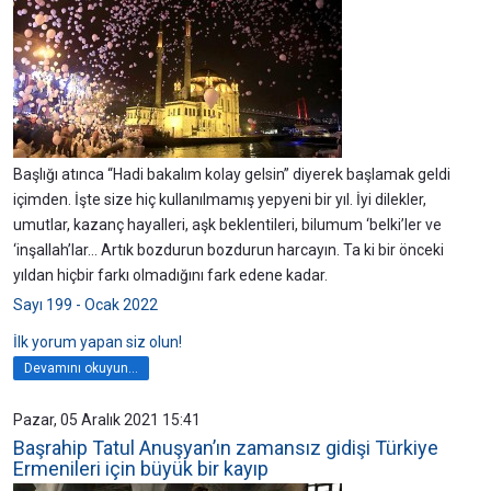
Başlığı atınca “Hadi bakalım kolay gelsin” diyerek başlamak geldi
içimden. İşte size hiç kullanılmamış yepyeni bir yıl. İyi dilekler,
umutlar, kazanç hayalleri, aşk beklentileri, bilumum ‘belki’ler ve
‘inşallah’lar… Artık bozdurun bozdurun harcayın. Ta ki bir önceki
yıldan hiçbir farkı olmadığını fark edene kadar.
Sayı 199 - Ocak 2022
İlk yorum yapan siz olun!
Devamını okuyun...
Pazar, 05 Aralık 2021 15:41
Başrahip Tatul Anuşyan’ın zamansız gidişi Türkiye
Ermenileri için büyük bir kayıp