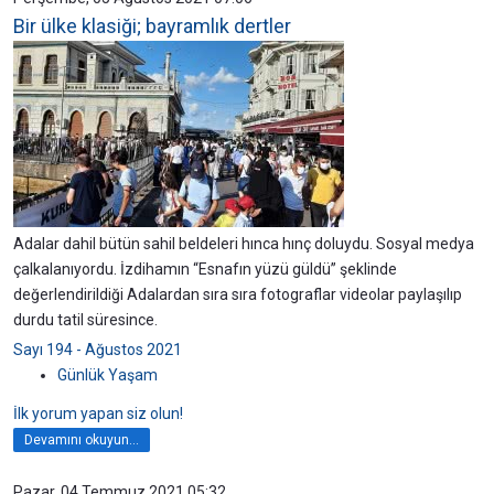
Bir ülke klasiği; bayramlık dertler
Adalar dahil bütün sahil beldeleri hınca hınç doluydu. Sosyal medya
çalkalanıyordu. İzdihamın “Esnafın yüzü güldü” şeklinde
değerlendirildiği Adalardan sıra sıra fotograflar videolar paylaşılıp
durdu tatil süresince.
Sayı 194 - Ağustos 2021
Günlük Yaşam
İlk yorum yapan siz olun!
Devamını okuyun...
Pazar, 04 Temmuz 2021 05:32