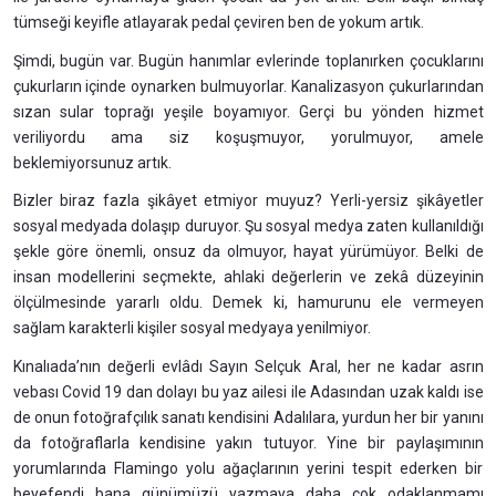
tümseği keyifle atlayarak pedal çeviren ben de yokum artık.
Şimdi, bugün var. Bugün hanımlar evlerinde toplanırken çocuklarını
çukurların içinde oynarken bulmuyorlar. Kanalizasyon çukurlarından
sızan sular toprağı yeşile boyamıyor. Gerçi bu yönden hizmet
veriliyordu ama siz koşuşmuyor, yorulmuyor, amele
beklemiyorsunuz artık.
Bizler biraz fazla şikâyet etmiyor muyuz? Yerli-yersiz şikâyetler
sosyal medyada dolaşıp duruyor. Şu sosyal medya zaten kullanıldığı
şekle göre önemli, onsuz da olmuyor, hayat yürümüyor. Belki de
insan modellerini seçmekte, ahlaki değerlerin ve zekâ düzeyinin
ölçülmesinde yararlı oldu. Demek ki, hamurunu ele vermeyen
sağlam karakterli kişiler sosyal medyaya yenilmiyor.
Kınalıada’nın değerli evlâdı Sayın Selçuk Aral, her ne kadar asrın
vebası Covid 19 dan dolayı bu yaz ailesi ile Adasından uzak kaldı ise
de onun fotoğrafçılık sanatı kendisini Adalılara, yurdun her bir yanını
da fotoğraflarla kendisine yakın tutuyor. Yine bir paylaşımının
yorumlarında Flamingo yolu ağaçlarının yerini tespit ederken bir
beyefendi bana günümüzü yazmaya daha çok odaklanmamı