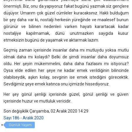
önermişti. Biz, onu da yapıyoruz fakat bugünü yazmak siz gençlere
düşüyor. Umarım çok güzel cümleler kuracaksınız. Haklı bulduğum
bir şey daha var ki, nostalji herkesin yüreğinde ve maalesef bunun
görünür ve bilinen nedenleri varken hayatı karartacak kadar
nostaljiye kapılmamak, dünü unutmazken saygıda kusur
etmeksizin bugünü de yaşamak ve aktarmak lazım.
Geçmiş zaman içerisinde insanlar daha mı mutluydu yoksa mutlu
olmak daha mı kolaydı? Belki de şimdi insanlar daha doyumsuz
oldu. Her şeyin mükemmelini, daha daha fazlasını mı istiyoruz?
Oysa elde edilen her şeye ne kadar emek verildiğinin bilincinde
olabilseydik, aşkın kolay, sevginin ise emek istediğini görecektik.
Sevdiğimiz şeye emek katınca onu içimizde hissediyoruz.
Her şey gönül şenliği içerisinde güzel, gönül şenliği ve güven
içerisinde huzur ve mutluluk vericidir.
Son değişiklik Çarşamba, 02 Aralık 2020 14:29
Sayı 186 - Aralık 2020
Günlük Yaşam