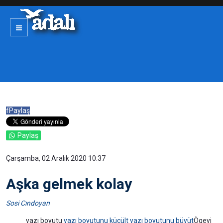
f
Paylaş
Paylaş
Çarşamba, 02 Aralık 2020 10:37
Aşka gelmek kolay
Sosi Cındoyan
yazı boyutu
yazı boyutunu küçült
yazı boyutunu büyüt
Ögeyi