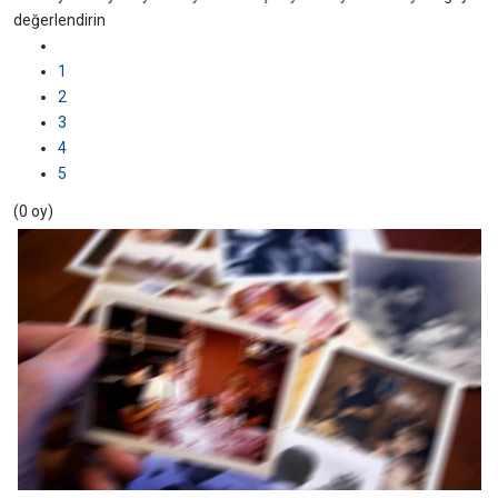
değerlendirin
1
2
3
4
5
(0 oy)