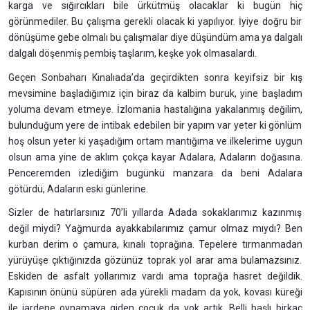
karga ve sığırcıkları bile ürkütmüş olacaklar ki bugün hiç
görünmediler. Bu çalışma gerekli olacak ki yapılıyor. İyiye doğru bir
dönüşüme gebe olmalı bu çalışmalar diye düşündüm ama ya dalgalı
dalgalı döşenmiş pembiş taşlarım, keşke yok olmasalardı.
Geçen Sonbaharı Kınalıada’da geçirdikten sonra keyifsiz bir kış
mevsimine başladığımız için biraz da kalbim buruk, yine başladım
yoluma devam etmeye. İzlomania hastalığına yakalanmış değilim,
bulunduğum yere de intibak edebilen bir yapım var yeter ki gönlüm
hoş olsun yeter ki yaşadığım ortam mantığıma ve ilkelerime uygun
olsun ama yine de aklım çokça kayar Adalara, Adaların doğasına.
Penceremden izlediğim bugünkü manzara da beni Adalara
götürdü, Adaların eski günlerine.
Sizler de hatırlarsınız 70’li yıllarda Adada sokaklarımız kazınmış
değil miydi? Yağmurda ayakkabılarımız çamur olmaz mıydı? Ben
kurban derim o çamura, kınalı toprağına. Tepelere tırmanmadan
yürüyüşe çıktığınızda gözünüz toprak yol arar ama bulamazsınız.
Eskiden de asfalt yollarımız vardı ama toprağa hasret değildik.
Kapısının önünü süpüren ada yürekli madam da yok, kovası küreği
ile jardene oynamaya giden çocuk da yok artık. Belli başlı birkaç