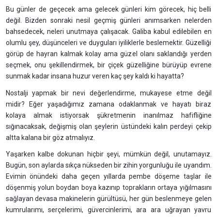
Bu günler de geçecek ama gelecek günleri kim görecek, hiç belli
değil. Bizden sonraki nesil geçmiş günleri anımsarken nelerden
bahsedecek, neleri unutmaya çalışacak. Galiba kabul edilebilen en
olumlu şey, düşünceleri ve duyguları iyiliklerle beslemektir. Güzelliği
görüp de hayran kalmak kolay ama güzel olanı saklandığı yerden
seçmek, onu şekillendirmek, bir çiçek güzelliğine bürüyüp evrene
sunmak kadar insana huzur veren kaç şey kaldı ki hayatta?
Nostalji yapmak bir nevi değerlendirme, mukayese etme değil
midir? Eğer yaşadığımız zamana odaklanmak ve hayatı biraz
kolaya almak istiyorsak şükretmenin inanılmaz hafifliğine
sığınacaksak, değişmiş olan şeylerin üstündeki kalın perdeyi çekip
altta kalana bir göz atmalıyız.
Yaşarken kalbe dokunan hiçbir şeyi, mümkün değil, unutamayız.
Bugün, son aylarda sıkça nükseden bir zihin yorgunluğu ile uyandım.
Evimin önündeki daha geçen yıllarda pembe döşeme taşlar ile
döşenmiş yolun boydan boya kazınıp toprakların ortaya yığılmasını
sağlayan devasa makinelerin gürültüsü, her gün beslenmeye gelen
kumrularımı, serçelerimi, güvercinlerimi, ara ara uğrayan yavru