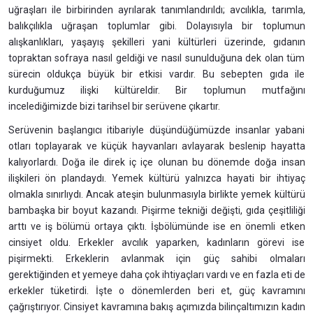
uğraşları ile birbirinden ayrılarak tanımlandırıldı; avcılıkla, tarımla,
balıkçılıkla uğraşan toplumlar gibi. Dolayısıyla bir toplumun
alışkanlıkları, yaşayış şekilleri yani kültürleri üzerinde, gıdanın
topraktan sofraya nasıl geldiği ve nasıl sunulduğuna dek olan tüm
sürecin oldukça büyük bir etkisi vardır. Bu sebepten gıda ile
kurduğumuz ilişki kültüreldir. Bir toplumun mutfağını
incelediğimizde bizi tarihsel bir serüvene çıkartır.
Serüvenin başlangıcı itibariyle düşündüğümüzde insanlar yabani
otları toplayarak ve küçük hayvanları avlayarak beslenip hayatta
kalıyorlardı. Doğa ile direk iç içe olunan bu dönemde doğa insan
ilişkileri ön plandaydı. Yemek kültürü yalnızca hayati bir ihtiyaç
olmakla sınırlıydı. Ancak ateşin bulunmasıyla birlikte yemek kültürü
bambaşka bir boyut kazandı. Pişirme tekniği değişti, gıda çeşitliliği
arttı ve iş bölümü ortaya çıktı. İşbölümünde ise en önemli etken
cinsiyet oldu. Erkekler avcılık yaparken, kadınların görevi ise
pişirmekti. Erkeklerin avlanmak için güç sahibi olmaları
gerektiğinden et yemeye daha çok ihtiyaçları vardı ve en fazla eti de
erkekler tüketirdi. İşte o dönemlerden beri et, güç kavramını
çağrıştırıyor. Cinsiyet kavramına bakış açımızda bilinçaltımızın kadın