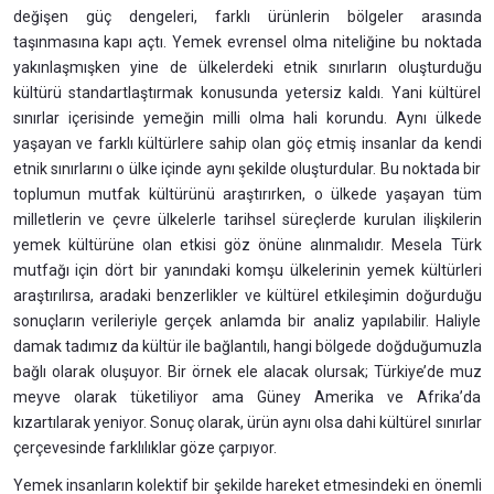
değişen güç dengeleri, farklı ürünlerin bölgeler arasında
taşınmasına kapı açtı. Yemek evrensel olma niteliğine bu noktada
yakınlaşmışken yine de ülkelerdeki etnik sınırların oluşturduğu
kültürü standartlaştırmak konusunda yetersiz kaldı. Yani kültürel
sınırlar içerisinde yemeğin milli olma hali korundu. Aynı ülkede
yaşayan ve farklı kültürlere sahip olan göç etmiş insanlar da kendi
etnik sınırlarını o ülke içinde aynı şekilde oluşturdular. Bu noktada bir
toplumun mutfak kültürünü araştırırken, o ülkede yaşayan tüm
milletlerin ve çevre ülkelerle tarihsel süreçlerde kurulan ilişkilerin
yemek kültürüne olan etkisi göz önüne alınmalıdır. Mesela Türk
mutfağı için dört bir yanındaki komşu ülkelerinin yemek kültürleri
araştırılırsa, aradaki benzerlikler ve kültürel etkileşimin doğurduğu
sonuçların verileriyle gerçek anlamda bir analiz yapılabilir. Haliyle
damak tadımız da kültür ile bağlantılı, hangi bölgede doğduğumuzla
bağlı olarak oluşuyor. Bir örnek ele alacak olursak; Türkiye’de muz
meyve olarak tüketiliyor ama Güney Amerika ve Afrika’da
kızartılarak yeniyor. Sonuç olarak, ürün aynı olsa dahi kültürel sınırlar
çerçevesinde farklılıklar göze çarpıyor.
Yemek insanların kolektif bir şekilde hareket etmesindeki en önemli