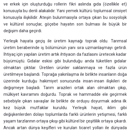
ve erkek için oluşturduğu rollerin fikri aslında gıda (özellikle et)
konusuyla bu denli alakalıdır. Yani yemek kültürü toplumsal cinsiyet
konusuyla ilişkilidir. Ateşin bulunmasıyla ortaya çıkan bu sosyolojik
ve kültürel sonuçlar, göçebe hayatın son bulması ile büyük bir
değişim daha geçirdi.
Yerleşik hayata geçiş ile üretim kaynağı toprak oldu. Tarımsal
üretim beraberinde iş bölümünün yanı sıra uzmanlaşmayı getirdi.
İhtiyaç için yapılan üretim artık ihtiyacın da fazlasını üretecek kadar
büyümüştü. Gıdalar eskisi gibi bulunduğu anda tüketilen gıdalar
olmaktan çıktılar. Üretilen ürünler saklanmaya ve fazla ürün
üretilmeye başlandı. Toprağa yakınlaşma ile birlikte insanların doğa
üzerinde kurduğu hakimiyet sonucunda insan-insan ilişkileri de
değişmeye başladı. Tarım arazileri ortak alan olmaktan çıkıp,
mülkiyet kavramını doğurdu. Toprak ve hammadde ele geçirmek
sebebiyle çıkan savaşlar ile birlikte de orduyu doyurmak adına ilk
kez büyük mutfaklar kuruldu. Yerleşik hayat, iklim gibi
değişkenlerden dolayı toplumlarda farklı ürünlerin yetişmesi, farklı
yaşam tarzlarının ortaya çıkışı gibi kültürel bir çeşitlilik ortaya çıkardı.
Ancak artan dünya keşifleri ve kurulan ticaret yolları ile dünyada