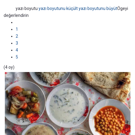
yazı boyutu
yazı boyutunu küçült
yazı boyutunu büyüt
Ögeyi
değerlendirin
1
2
3
4
5
(4 oy)