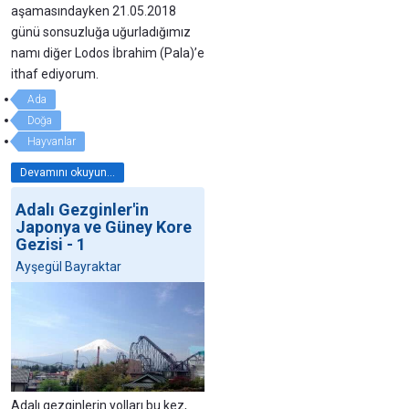
aşamasındayken 21.05.2018
günü sonsuzluğa uğurladığımız
namı diğer Lodos İbrahim (Pala)’e
ithaf ediyorum.
Ada
Doğa
Hayvanlar
Devamını okuyun...
Adalı Gezginler'in
Japonya ve Güney Kore
Gezisi - 1
Ayşegül Bayraktar
Adalı gezginlerin yolları bu kez,