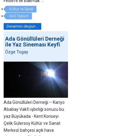
Felsefe ile Bakmak”...
Kültür ve Sanat
Sivil Toplum
Devamını okuyun...
Ada Gönüllüleri Derneği
ile Yaz Sineması Keyfi
Özge Togay
Ada Gönüllüleri Derneği – Kariyo
Ababay Vakfı işbirliği sonucu bu
yaz Büyükada - Kent Konseyi
Çelik Gülersoy Kültür ve Sanat
Merkezi bahçesi açık hava