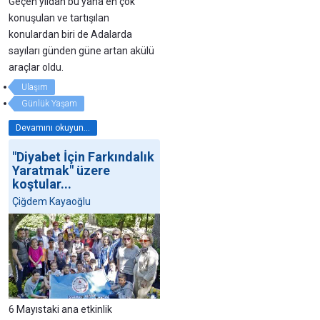
Geçen yıldan bu yana en çok
konuşulan ve tartışılan
konulardan biri de Adalarda
sayıları günden güne artan akülü
araçlar oldu.
Ulaşım
Günlük Yaşam
Devamını okuyun...
"Diyabet İçin Farkındalık
Yaratmak" üzere
koştular...
Çiğdem Kayaoğlu
6 Mayıstaki ana etkinlik