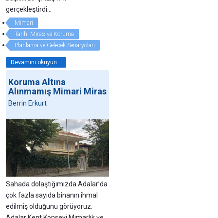
gerçekleştirdi...
Mimari
Tarihi Miras ve Koruma
Planlama ve Gelecek Senaryoları
Devamını okuyun...
Koruma Altına
Alınmamış Mimari Miras
Berrin Erkurt
Sahada dolaştığımızda Adalar’da
çok fazla sayıda binanın ihmal
edilmiş olduğunu görüyoruz.
Adalar Kent Konseyi Mimarlık ve