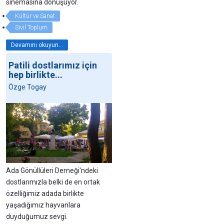
sinemasına dönüşüyor.
Kültür ve Sanat
Sivil Toplum
Devamını okuyun...
Patili dostlarımız için
hep birlikte...
Özge Togay
Ada Gönüllüleri Derneği'ndeki
dostlarımızla belki de en ortak
özelliğimiz adada birlikte
yaşadığımız hayvanlara
duyduğumuz sevgi.