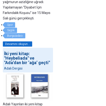
yağmurun azizliğine uğradı.
Yapılamayan “Diyabet İçin
Farkındalık Koşusu” ise 15 Mayıs
Salı günü gerçekleşti.
Spor
Sağlık
Burgazadası
Devamını okuyun...
İki yeni kitap:
"Heybeliada" ve
"Ada’dan bir ‘ağa’ geçti"
Adalı Dergisi
Adalı Yayınları iki yeni kitap