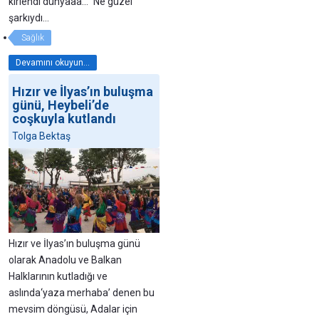
kirlendi dünyaaa...” Ne güzel
şarkıydı...
Sağlık
Devamını okuyun...
Hızır ve İlyas’ın buluşma
günü, Heybeli’de
coşkuyla kutlandı
Tolga Bektaş
Hızır ve İlyas’ın buluşma günü
olarak Anadolu ve Balkan
Halklarının kutladığı ve
aslında‘yaza merhaba’ denen bu
mevsim döngüsü, Adalar için