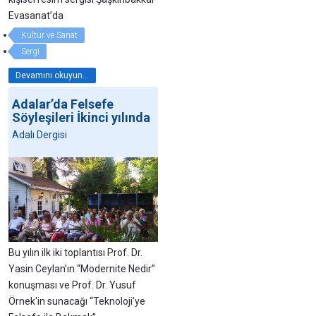
Evasanat’da
Kültür ve Sanat
Sergi
Devamını okuyun...
Adalar’da Felsefe
Söyleşileri İkinci yılında
Adalı Dergisi
Bu yılın ilk iki toplantısı Prof. Dr.
Yasin Ceylan’ın “Modernite Nedir”
konuşması ve Prof. Dr. Yusuf
Örnek'in sunacağı “Teknoloji’ye