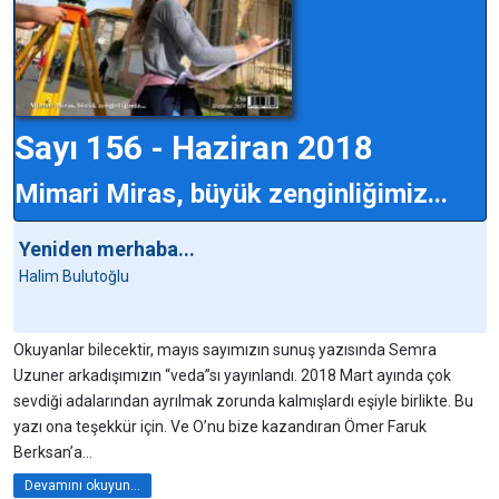
Sayı 156 - Haziran 2018
Mimari Miras, büyük zenginliğimiz...
Yeniden merhaba...
Halim Bulutoğlu
Okuyanlar bilecektir, mayıs sayımızın sunuş yazısında Semra
Uzuner arkadışımızın “veda”sı yayınlandı. 2018 Mart ayında çok
sevdiği adalarından ayrılmak zorunda kalmışlardı eşiyle birlikte. Bu
yazı ona teşekkür için. Ve O’nu bize kazandıran Ömer Faruk
Berksan’a...
Devamını okuyun...