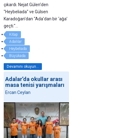
çıkardı. Nejat Gülen'den
"Heybeliada" ve Gülsen
Karadoğan'dan "Ada’dan bir ‘ağa’
geçti."...
Kitap
Adalılar
Heybeliada
Büyükada
Devamını okuyun...
Adalar’da okullar arası
masa tenisi yarışmaları
Ercan Ceylan