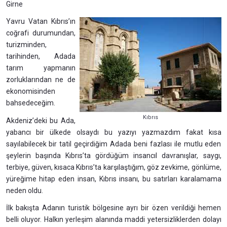
Girne
Yavru Vatan Kıbrıs’ın
coğrafi durumundan,
turizminden,
tarihinden, Adada
tarım yapmanın
zorluklarından ne de
ekonomisinden
bahsedeceğim.
Kıbrıs
Akdeniz’deki bu Ada,
yabancı bir ülkede olsaydı bu yazıyı yazmazdım fakat kısa
sayılabilecek bir tatil geçirdiğim Adada beni fazlası ile mutlu eden
şeylerin başında Kıbrıs’ta gördüğüm insancıl davranışlar, saygı,
terbiye, güven, kısaca Kıbrıs’ta karşılaştığım, göz zevkime, gönlüme,
yüreğime hitap eden insan, Kıbrıs insanı, bu satırları karalamama
neden oldu.
İlk bakışta Adanın turistik bölgesine ayrı bir özen verildiği hemen
belli oluyor. Halkın yerleşim alanında maddi yetersizliklerden dolayı