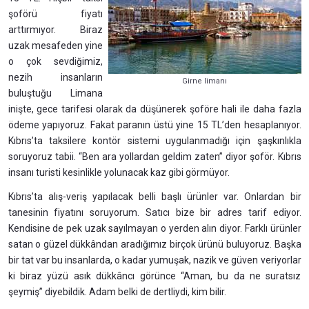
şoförü fiyatı
arttırmıyor. Biraz
uzak mesafeden yine
o çok sevdiğimiz,
nezih insanların
Girne limanı
buluştuğu Limana
inişte, gece tarifesi olarak da düşünerek şoföre hali ile daha fazla
ödeme yapıyoruz. Fakat paranın üstü yine 15 TL’den hesaplanıyor.
Kıbrıs’ta taksilere kontör sistemi uygulanmadığı için şaşkınlıkla
soruyoruz tabii. “Ben ara yollardan geldim zaten” diyor şoför. Kıbrıs
insanı turisti kesinlikle yolunacak kaz gibi görmüyor.
Kıbrıs’ta alış-veriş yapılacak belli başlı ürünler var. Onlardan bir
tanesinin fiyatını soruyorum. Satıcı bize bir adres tarif ediyor.
Kendisine de pek uzak sayılmayan o yerden alın diyor. Farklı ürünler
satan o güzel dükkândan aradığımız birçok ürünü buluyoruz. Başka
bir tat var bu insanlarda, o kadar yumuşak, nazik ve güven veriyorlar
ki biraz yüzü asık dükkâncı görünce “Aman, bu da ne suratsız
şeymiş” diyebildik. Adam belki de dertliydi, kim bilir.