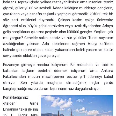
hala toz toprak içinde yollara rastlayabilirsiniz ama insanları temiz
giyimli, güler yüzlü ve sevimli. Adada kaldığım müddetçe gençlerin,
çocukların veya esnafın taşkınlık yaptığını görmedik, küfürlü tek bir
söz sarf ettiklerini duymadık. Çalışan kesim çokça üniversite
öğrencisi olup, büyük şehirlerimizden veya uzak diyarlardan Adaya
gelip harçlıklarını çıkarma peşinde olan kültürlü gençler. Yaşlıları çok
mu yorgun? Genelde sakin, sessiz ve nur yüzlüler. Turist sayısının
azaldığından yakınan Ada sakinlerine rağmen Adayı kafileler
halinde gezen ve otelde kalan yabancıların belirli yaşam ve kültür
seviyesinde oldukları göze çarpıyor.
Eczaneye girmeye mecbur kalıyorum. Bir müdahale ve tabii ki
kullanılan ilaçların bedelini ödemek istiyorum ama Ankara
Fakültesinden mezun misafirperver eczacı çift ödemeyi kabul
etmiyor. Son yıllarda müşterisi olmadığımız hiçbir yerde
karşılaşmadığımız bu durum beni inanılmaz duygulandırıyor.
Konakladığımız
otelden Girne
Limanına taksi ile iniş
15 TL. Hiçbir taksi