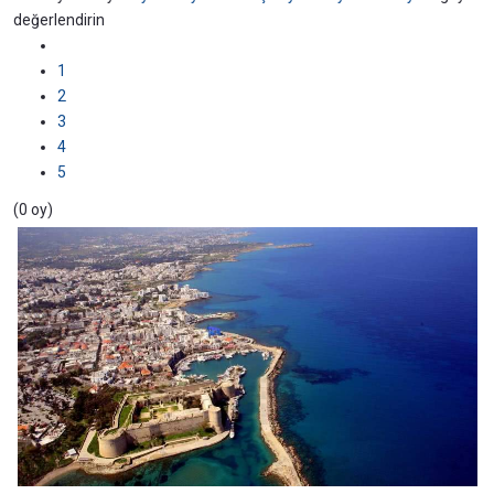
değerlendirin
1
2
3
4
5
(0 oy)