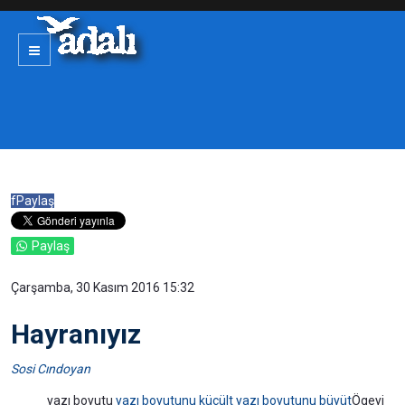
f
Paylaş
Paylaş
Çarşamba, 30 Kasım 2016 15:32
Hayranıyız
Sosi Cındoyan
yazı boyutu
yazı boyutunu küçült
yazı boyutunu büyüt
Ögeyi