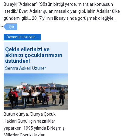
Bu ayki “Adalıdan” “Sözün bittiği yerde, mısralar konuşsun
istedik.” Evet, Adalar şu an masal diyarı gibi, lakin Adalılar ülke
gündemi gibi… 2017 yılının ilk sayısında görüşmek dileğiyle…
Şiir
Devamını okuyun...
Çekin ellerinizi ve
aklınızı çocuklarımızın
üstünden!
Semra Askeri Uzuner
Bütün dünya, ‘Dünya Çocuk
Hakları Günü’ için hazırlıklar
yaparken, 1995 yılında Birleşmiş
Milletler Çocuk Hakları