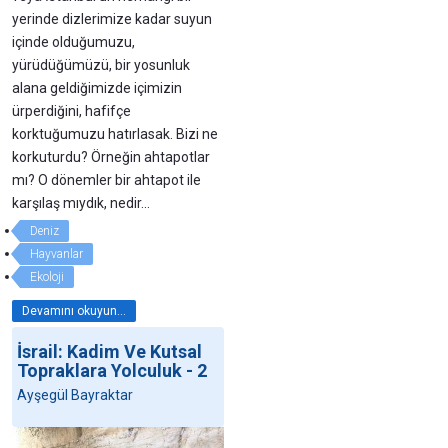
yerinde dizlerimize kadar suyun
içinde olduğumuzu,
yürüdüğümüzü, bir yosunluk
alana geldiğimizde içimizin
ürperdiğini, hafifçe
korktuğumuzu hatırlasak. Bizi ne
korkuturdu? Örneğin ahtapotlar
mı? O dönemler bir ahtapot ile
karşılaş mıydık, nedir…
Deniz
Hayvanlar
Ekoloji
Devamını okuyun...
İsrail: Kadim Ve Kutsal
Topraklara Yolculuk - 2
Ayşegül Bayraktar