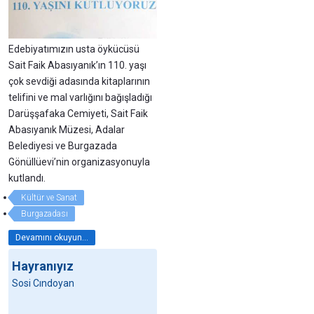
Edebiyatımızın usta öykücüsü
Sait Faik Abasıyanık’ın 110. yaşı
çok sevdiği adasında kitaplarının
telifini ve mal varlığını bağışladığı
Darüşşafaka Cemiyeti, Sait Faik
Abasıyanık Müzesi, Adalar
Belediyesi ve Burgazada
Gönüllüevi’nin organizasyonuyla
kutlandı.
Kültür ve Sanat
Burgazadası
Devamını okuyun...
Hayranıyız
Sosi Cındoyan