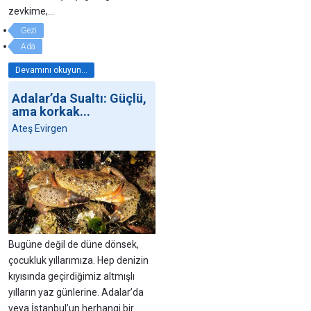
zevkime,…
Gezi
Ada
Devamını okuyun...
Adalar’da Sualtı: Güçlü,
ama korkak...
Ateş Evirgen
Bugüne değil de düne dönsek,
çocukluk yıllarımıza. Hep denizin
kıyısında geçirdiğimiz altmışlı
yılların yaz günlerine. Adalar’da
veya İstanbul’un herhangi bir