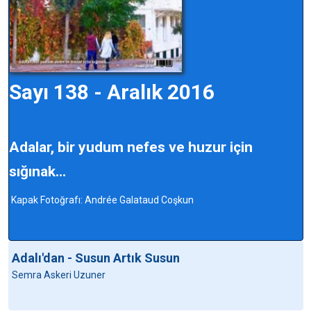
Sayı 138 - Aralık 2016
Adalar, bir yudum nefes ve huzur için
sığınak...
Kapak Fotoğrafı: Andrée Galataud Coşkun
Adalı'dan - Susun Artık Susun
Semra Askeri Uzuner