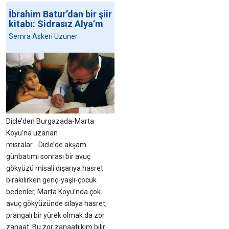
İbrahim Batur’dan bir şiir
kitabı: Sidrasız Alya’m
Semra Askeri Uzuner
Dicle’den Burgazada-Marta
Koyu’na uzanan
mısralar… Dicle’de akşam
günbatımı sonrası bir avuç
gökyüzü misali dışarıya hasret
bırakılırken genç-yaşlı-çocuk
bedenler, Marta Koyu’nda çok
avuç gökyüzünde sılaya hasret,
prangalı bir yürek olmak da zor
zanaat. Bu zor zanaatı kim bilir