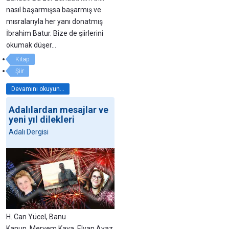
nasıl başarmışsa başarmış ve
mısralarıyla her yanı donatmış
İbrahim Batur. Bize de şiirlerini
okumak düşer…
Kitap
Şiir
Devamını okuyun...
Adalılardan mesajlar ve
yeni yıl dilekleri
Adalı Dergisi
H. Can Yücel, Banu
Kanun, Meryem Kaya, Elvan Ayaz