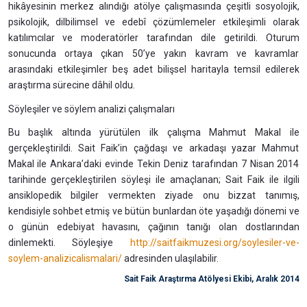
hikâyesinin merkez alındığı atölye çalışmasında çeşitli sosyolojik,
psikolojik, dilbilimsel ve edebî çözümlemeler etkileşimli olarak
katılımcılar ve moderatörler tarafından dile getirildi. Oturum
sonucunda ortaya çıkan 50’ye yakın kavram ve kavramlar
arasındaki etkileşimler beş adet bilişsel haritayla temsil edilerek
araştırma sürecine dâhil oldu.
Söyleşiler ve söylem analizi çalışmaları
Bu başlık altında yürütülen ilk çalışma Mahmut Makal ile
gerçekleştirildi. Sait Faik’in çağdaşı ve arkadaşı yazar Mahmut
Makal ile Ankara’daki evinde Tekin Deniz tarafından 7 Nisan 2014
tarihinde gerçekleştirilen söyleşi ile amaçlanan; Sait Faik ile ilgili
ansiklopedik bilgiler vermekten ziyade onu bizzat tanımış,
kendisiyle sohbet etmiş ve bütün bunlardan öte yaşadığı dönemi ve
o günün edebiyat havasını, çağının tanığı olan dostlarından
dinlemekti. Söyleşiye
http://saitfaikmuzesi.org/soylesiler-ve-
soylem-analizicalismalari/
adresinden ulaşılabilir.
Sait Faik Araştırma Atölyesi Ekibi, Aralık 2014