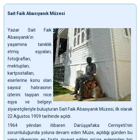
Sait Faik Abasıyanık Müzesi
Yazar Sait Faik
Abasıyanık’ın
yaşamına tanıklık
etmiş eşyaları,
fotoğrafları,
mektupları,
kartpostalları,
eserlerine konu olan
sayısız hatırasının
izlerini taşıyan nice
eşya ve belgeyi
ziyaretçileriyle buluşturan Sait Faik Abasıyanık Müzesi, ilk olarak
22 Ağustos 1959 tarihinde açıldı.
1964 yılından itibaren Darüşşafaka Cemiyeti’nin
sorumluluğunda yoluna devam eden Müze, açıldığı günden bu
yana ülkemizin en fazla ziyaret edilen müze evlerinden biri