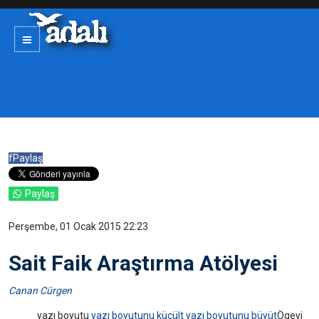
f
Paylaş
Paylaş
Perşembe, 01 Ocak 2015 22:23
Sait Faik Araştırma Atölyesi
Canan Cürgen
yazı boyutu
yazı boyutunu küçült
yazı boyutunu büyüt
Ögeyi