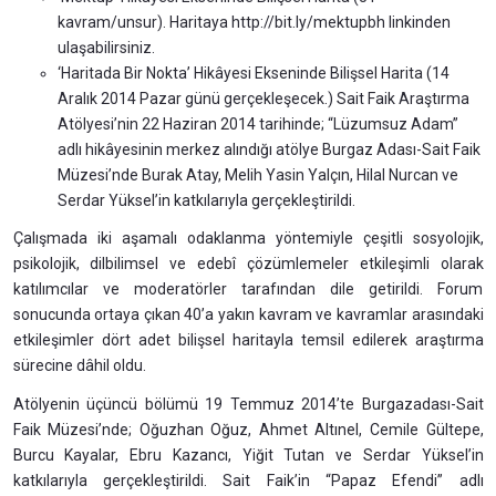
kavram/unsur). Haritaya http://bit.ly/mektupbh linkinden
ulaşabilirsiniz.
‘Haritada Bir Nokta’ Hikâyesi Ekseninde Bilişsel Harita (14
Aralık 2014 Pazar günü gerçekleşecek.) Sait Faik Araştırma
Atölyesi’nin 22 Haziran 2014 tarihinde; “Lüzumsuz Adam”
adlı hikâyesinin merkez alındığı atölye Burgaz Adası-Sait Faik
Müzesi’nde Burak Atay, Melih Yasin Yalçın, Hilal Nurcan ve
Serdar Yüksel’in katkılarıyla gerçekleştirildi.
Çalışmada iki aşamalı odaklanma yöntemiyle çeşitli sosyolojik,
psikolojik, dilbilimsel ve edebî çözümlemeler etkileşimli olarak
katılımcılar ve moderatörler tarafından dile getirildi. Forum
sonucunda ortaya çıkan 40’a yakın kavram ve kavramlar arasındaki
etkileşimler dört adet bilişsel haritayla temsil edilerek araştırma
sürecine dâhil oldu.
Atölyenin üçüncü bölümü 19 Temmuz 2014’te Burgazadası-Sait
Faik Müzesi’nde; Oğuzhan Oğuz, Ahmet Altınel, Cemile Gültepe,
Burcu Kayalar, Ebru Kazancı, Yiğit Tutan ve Serdar Yüksel’in
katkılarıyla gerçekleştirildi. Sait Faik’in “Papaz Efendi” adlı