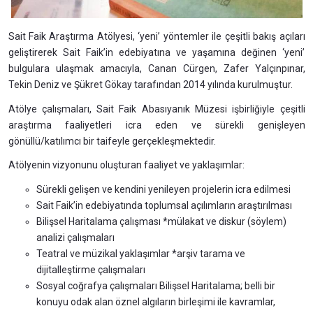
Sait Faik Araştırma Atölyesi, ‘yeni’ yöntemler ile çeşitli bakış açıları
geliştirerek Sait Faik’in edebiyatına ve yaşamına değinen ‘yeni’
bulgulara ulaşmak amacıyla, Canan Cürgen, Zafer Yalçınpınar,
Tekin Deniz ve Şükret Gökay tarafından 2014 yılında kurulmuştur.
Atölye çalışmaları, Sait Faik Abasıyanık Müzesi işbirliğiyle çeşitli
araştırma faaliyetleri icra eden ve sürekli genişleyen
gönüllü/katılımcı bir taifeyle gerçekleşmektedir.
Atölyenin vizyonunu oluşturan faaliyet ve yaklaşımlar:
Sürekli gelişen ve kendini yenileyen projelerin icra edilmesi
Sait Faik’in edebiyatında toplumsal açılımların araştırılması
Bilişsel Haritalama çalışması *mülakat ve diskur (söylem)
analizi çalışmaları
Teatral ve müzikal yaklaşımlar *arşiv tarama ve
dijitalleştirme çalışmaları
Sosyal coğrafya çalışmaları Bilişsel Haritalama; belli bir
konuyu odak alan öznel algıların birleşimi ile kavramlar,