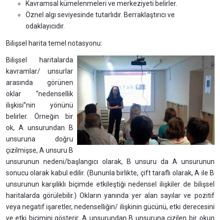
Kavramsal kümelenmeleri ve merkeziyeti belirler.
Öznel algı seviyesinde tutarlıdır. Berraklaştırıcı ve
odaklayıcıdır.
Bilişsel harita temel notasyonu:
Bilişsel haritalarda
kavramlar/ unsurlar
arasında görünen
oklar “nedensellik
ilişkisi”nin yönünü
belirler. Örneğin bir
ok, A unsurundan B
unsuruna doğru
çizilmişse, A unsuru B
unsurunun nedeni/başlangıcı olarak, B unsuru da A unsurunun
sonucu olarak kabul edilir. (Bununla birlikte, çift taraflı olarak, A ile B
unsurunun karşılıklı biçimde etkileştiği nedensel ilişkiler de bilişsel
haritalarda görülebilir.) Okların yanında yer alan sayılar ve pozitif
veya negatif işaretler, nedenselliğin/ ilişkinin gücünü, etki derecesini
ve etki biçimini gösterir. A unsurundan B unsuruna çizilen bir okun