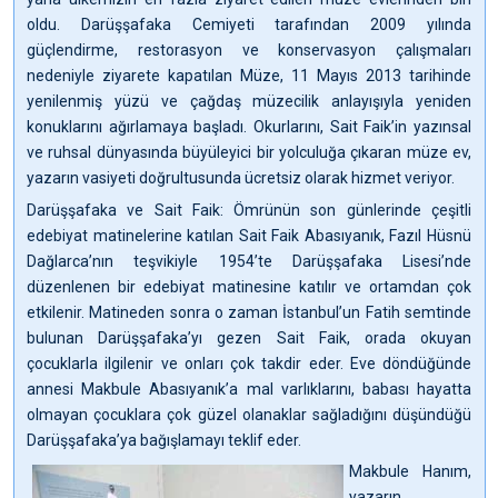
oldu. Darüşşafaka Cemiyeti tarafından 2009 yılında
güçlendirme, restorasyon ve konservasyon çalışmaları
nedeniyle ziyarete kapatılan Müze, 11 Mayıs 2013 tarihinde
yenilenmiş yüzü ve çağdaş müzecilik anlayışıyla yeniden
konuklarını ağırlamaya başladı. Okurlarını, Sait Faik’in yazınsal
ve ruhsal dünyasında büyüleyici bir yolculuğa çıkaran müze ev,
yazarın vasiyeti doğrultusunda ücretsiz olarak hizmet veriyor.
Darüşşafaka ve Sait Faik: Ömrünün son günlerinde çeşitli
edebiyat matinelerine katılan Sait Faik Abasıyanık, Fazıl Hüsnü
Dağlarca’nın teşvikiyle 1954’te Darüşşafaka Lisesi’nde
düzenlenen bir edebiyat matinesine katılır ve ortamdan çok
etkilenir. Matineden sonra o zaman İstanbul’un Fatih semtinde
bulunan Darüşşafaka’yı gezen Sait Faik, orada okuyan
çocuklarla ilgilenir ve onları çok takdir eder. Eve döndüğünde
annesi Makbule Abasıyanık’a mal varlıklarını, babası hayatta
olmayan çocuklara çok güzel olanaklar sağladığını düşündüğü
Darüşşafaka’ya bağışlamayı teklif eder.
Makbule Hanım,
yazarın