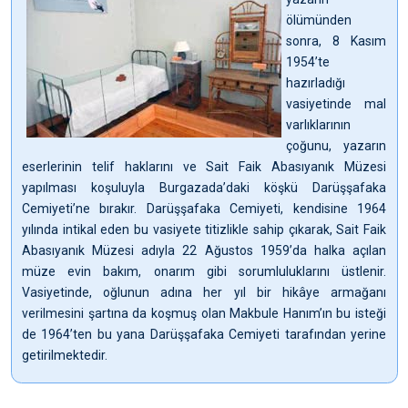
ölümünden
sonra, 8 Kasım
1954’te
hazırladığı
vasiyetinde mal
varlıklarının
çoğunu, yazarın
eserlerinin telif haklarını ve Sait Faik Abasıyanık Müzesi
yapılması koşuluyla Burgazada’daki köşkü Darüşşafaka
Cemiyeti’ne bırakır. Darüşşafaka Cemiyeti, kendisine 1964
yılında intikal eden bu vasiyete titizlikle sahip çıkarak, Sait Faik
Abasıyanık Müzesi adıyla 22 Ağustos 1959’da halka açılan
müze evin bakım, onarım gibi sorumluluklarını üstlenir.
Vasiyetinde, oğlunun adına her yıl bir hikâye armağanı
verilmesini şartına da koşmuş olan Makbule Hanım’ın bu isteği
de 1964’ten bu yana Darüşşafaka Cemiyeti tarafından yerine
getirilmektedir.