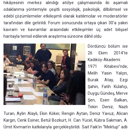
hikâyesinin merkez alındığı atölye çalışmasında iki aşamalı
odaklanma yöntemiyle çeşitli sosyolojik, psikolojik, dilbilimsel ve
edebî çözümlemeler etkileşimli olarak katılımcılar ve moderatörler
tarafından dile getirildi. Forum sonucunda ortaya çıkan 30’a yakın
kavram ve kavramlar arasındaki etkileşimler üç adet bilişsel
haritayla temsil edilerek araştırma sürecine dâhil oldu
Dördüncü bölüm ise
26 Ekim 2014’te
Kadıköy-Akademi
1971 Kitabevi’nde;
Melih Yasin Yalçın,
Burak Atay, Ezgi
Şahin, Fatih Külahçı,
Duygu Gündeş, Merve
Şen, Esen Balkan,
Tekin Deniz, Nazlı
Turan, Aylin Alaylı, Ekin Köker, Rengin Aytan, Deniz Yavuz, Alican
Kargın, Cenk Esiner, Betül Bozkurt, H. Can Yücel, Kübra Sakman, A.
Ümit Kıvman’ın katkılarıyla gerçekleştirildi. Sait Faik’in “Mektup” adlı