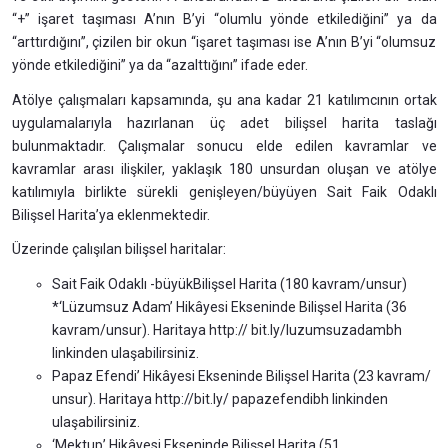
“+” işaret taşıması A’nın B’yi “olumlu yönde etkilediğini” ya da
“arttırdığını”, çizilen bir okun “işaret taşıması ise A’nın B’yi “olumsuz
yönde etkilediğini” ya da “azalttığını” ifade eder.
Atölye çalışmaları kapsamında, şu ana kadar 21 katılımcının ortak
uygulamalarıyla hazırlanan üç adet bilişsel harita taslağı
bulunmaktadır. Çalışmalar sonucu elde edilen kavramlar ve
kavramlar arası ilişkiler, yaklaşık 180 unsurdan oluşan ve atölye
katılımıyla birlikte sürekli genişleyen/büyüyen Sait Faik Odaklı
Bilişsel Harita’ya eklenmektedir.
Üzerinde çalışılan bilişsel haritalar:
Sait Faik Odaklı -büyükBilişsel Harita (180 kavram/unsur)
*‘Lüzumsuz Adam’ Hikâyesi Ekseninde Bilişsel Harita (36
kavram/unsur). Haritaya http:// bit.ly/luzumsuzadambh
linkinden ulaşabilirsiniz.
Papaz Efendi’ Hikâyesi Ekseninde Bilişsel Harita (23 kavram/
unsur). Haritaya http://bit.ly/ papazefendibh linkinden
ulaşabilirsiniz.
‘Mektup’ Hikâyesi Ekseninde Bilişsel Harita (51