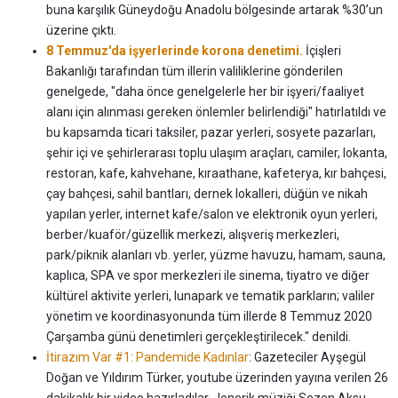
buna karşılık Güneydoğu Anadolu bölgesinde artarak %30’un
üzerine çıktı.
8 Temmuz'da işyerlerinde korona denetimi.
İçişleri
Bakanlığı tarafından tüm illerin valiliklerine gönderilen
genelgede, "daha önce genelgelerle her bir işyeri/faaliyet
alanı için alınması gereken önlemler belirlendiği" hatırlatıldı ve
bu kapsamda ticari taksiler, pazar yerleri, sosyete pazarları,
şehir içi ve şehirlerarası toplu ulaşım araçları, camiler, lokanta,
restoran, kafe, kahvehane, kıraathane, kafeterya, kır bahçesi,
çay bahçesi, sahil bantları, dernek lokalleri, düğün ve nikah
yapılan yerler, internet kafe/salon ve elektronik oyun yerleri,
berber/kuaför/güzellik merkezi, alışveriş merkezleri,
park/piknik alanları vb. yerler, yüzme havuzu, hamam, sauna,
kaplıca, SPA ve spor merkezleri ile sinema, tiyatro ve diğer
kültürel aktivite yerleri, lunapark ve tematik parkların; valiler
yönetim ve koordinasyonunda tüm illerde 8 Temmuz 2020
Çarşamba günü denetimleri gerçekleştirilecek." denildi.
İtirazım Var #1: Pandemide Kadınlar
: Gazeteciler Ayşegül
Doğan ve Yıldırım Türker, youtube üzerinden yayına verilen 26