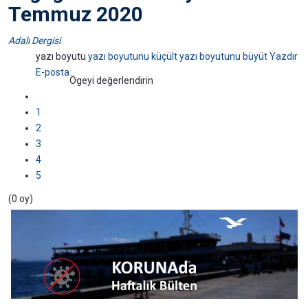
Temmuz 2020
Adalı Dergisi
yazı boyutu
yazı boyutunu küçült
yazı boyutunu büyüt
Yazdır
E-posta
Ögeyi değerlendirin
1
2
3
4
5
(0 oy)