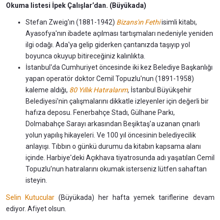
Okuma listesi İpek Çalışlar’dan. (Büyükada)
Stefan Zweig'ın (1881-1942)
Bizans'ın Fethi
isimli kitabı,
Ayasofya'nın ibadete açılması tartışmaları nedeniyle yeniden
ilgi odağı. Ada'ya gelip giderken çantanızda taşıyıp yol
boyunca okuyup bitireceğiniz kalınlıkta.
İstanbul'da Cumhuriyet öncesinde iki kez Belediye Başkanlığı
yapan operatör doktor Cemil Topuzlu'nun (1891-1958)
kaleme aldığı,
80 Yıllık Hatıralarım
,
İstanbul Büyükşehir
Belediyesi'nin çalışmalarını dikkatle izleyenler için değerli bir
hafıza deposu. Fenerbahçe Stadı, Gülhane Parkı,
Dolmabahçe Sarayı arkasından Beşiktaş’a uzanan çınarlı
yolun yapılış hikayeleri. Ve 100 yıl öncesinin belediyecilik
anlayışı. Tıbbın o günkü durumu da kitabın kapsama alanı
içinde. Harbiye'deki Açıkhava tiyatrosunda adı yaşatılan Cemil
Topuzlu’nun hatıralarını okumak isterseniz lütfen sahaftan
isteyin.
Selin Kutucular
(Büyükada) her hafta yemek tariflerine devam
ediyor. Afiyet olsun.