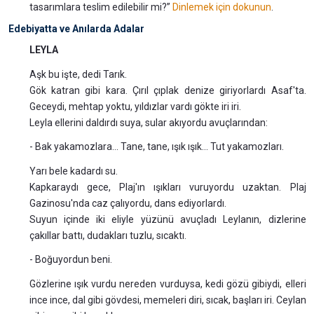
tasarımlara teslim edilebilir mi?”
Dinlemek için dokunun
.
Edebiyatta ve Anılarda Adalar
LEYLA
Aşk bu işte, dedi Tarık.
Gök katran gibi kara. Çırıl çıplak denize giriyorlardı Asaf'ta.
Geceydi, mehtap yoktu, yıldızlar vardı gökte iri iri.
Leyla ellerini daldırdı suya, sular akıyordu avuçlarından:
- Bak yakamozlara... Tane, tane, ışık ışık... Tut yakamozları.
Yarı bele kadardı su.
Kapkaraydı gece, Plaj'ın ışıkları vuruyordu uzaktan. Plaj
Gazinosu'nda caz çalıyordu, dans ediyorlardı.
Suyun içinde iki eliyle yüzünü avuçladı Leylanın, dizlerine
çakıllar battı, dudakları tuzlu, sıcaktı.
- Boğuyordun beni.
Gözlerine ışık vurdu nereden vurduysa, kedi gözü gibiydi, elleri
ince ince, dal gibi gövdesi, memeleri diri, sıcak, başları iri. Ceylan