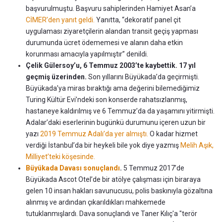
başvurulmuştu. Başvuru sahiplerinden Hamiyet Asan’a
CİMER’den yanıt geldi.
Yanıtta, “dekoratif panel çit
uygulaması ziyaretçilerin alandan transit geçiş yapması
durumunda ücret ödememesi ve alanın daha etkin
korunması amacıyla yapılmıştır” denildi.
Çelik Gülersoy’u, 6 Temmuz 2003’te kaybettik. 17 yıl
geçmiş üzerinden.
Son yıllarını Büyükada’da geçirmişti.
Büyükada’ya miras bıraktığı ama değerini bilemediğimiz
Turing Kültür Evi’ndeki son konserde rahatsızlanmış,
hastaneye kaldırılmış ve 6 Temmuz’da da yaşamını yitirmişti.
Adalar’daki eserlerinin bugünkü durumunu içeren uzun bir
yazı
2019 Temmuz Adalı’da yer almıştı.
O kadar hizmet
verdiği İstanbul’da bir heykeli bile yok diye yazmış
Melih Aşık,
Milliyet’teki köşesinde.
Büyükada Davası sonuçlandı
.
5 Temmuz 2017’de
Büyükada Ascot Otel’de bir atölye çalışması için biraraya
gelen 10 insan hakları savunucusu, polis baskınıyla gözaltına
alınmış ve ardından çıkarıldıkları mahkemede
tutuklanmışlardı. Dava sonuçlandı ve Taner Kılıç'a "terör