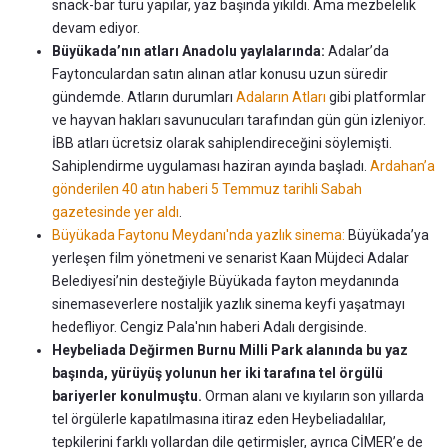
snack-bar türü yapılar, yaz başında yıkıldı. Ama mezbelelik
devam ediyor.
Büyükada’nın atları Anadolu yaylalarında:
Adalar’da
Faytonculardan satın alınan atlar konusu uzun süredir
gündemde. Atların durumları
Adaların Atları
gibi platformlar
ve hayvan hakları savunucuları tarafından gün gün izleniyor.
İBB atları ücretsiz olarak sahiplendireceğini söylemişti.
Sahiplendirme uygulaması haziran ayında başladı.
Ardahan’a
gönderilen 40 atın haberi 5 Temmuz tarihli Sabah
gazetesinde yer aldı
.
Büyükada Faytonu Meydanı'nda yazlık sinema:
Büyükada’ya
yerleşen film yönetmeni ve senarist Kaan Müjdeci Adalar
Belediyesi’nin desteğiyle Büyükada fayton meydanında
sinemaseverlere nostaljik yazlık sinema keyfi yaşatmayı
hedefliyor. Cengiz Pala'nın haberi Adalı dergisinde.
Heybeliada Değirmen Burnu Milli Park alanında bu yaz
başında, yürüyüş yolunun her iki tarafına tel örgülü
bariyerler konulmuştu.
Orman alanı ve kıyıların son yıllarda
tel örgülerle kapatılmasına itiraz eden Heybeliadalılar,
tepkilerini farklı yollardan dile getirmişler, ayrıca CİMER’e de