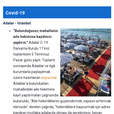
Covid-19
Adalar - İstanbul
“Bulunduğunuz mahallenin
aile hekimine kaydınızı
yaptırın.”
Adalar C-19
Danışma Kurulu 11’inci
toplantısını 5 Temmuz
Pazar günü yaptı. Toplantı
sonrasında Adalılar ve ilgili
kurumlarla paylaşılmak
üzere hazırlanan
duyuruda
Adalılar’a bulundukları
mahalledeki aile hekimine
kayıt yaptırmaları çağrısında
bulunuldu. “Aile hekimliklerini güçlendirmek, sayısını arttırmak
elimizde” denilen çağrıda, “hekimliklere başvurmak için adres
kaydının mutlaka adalarda olması da gerekmiyor, beyan