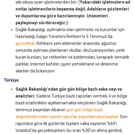
sıkı sıkıya uyan işletmelerden biri. (
Yukarıdaki işletmelere ait
notlar işletmecilerin beyanına değil, Adalıların gözlemleri
ve duyumlarına göre hazırlanmıştır. İzlenimleri
paylaşmayı sürdüreceğiz.)
Sağlık Bakanlığı, açılmakta olan işletmeler ve kurumlar için
hazırladığı Salgın Yönetimi Rehberi’ni 5 Temmuz’da
güncelledi.
Rehbere yeni eklenenler arasında, ağustos
sonunda açılması planlanan okullar, okul pansiyonları, yatılı
kuran kursları, tur rehberleri ve katılımcıları, lunapark-tematik
parklar, internet kafeler, işyeri yemekhane ve dinlenme
alanları da bulunuyor.
Türkiye
Sağlık Bakanlığı’ndan gün gün bölge bazlı vaka sayı ve
analizleri:
Sadece Türkiye bazlı raporları vermek, il ve bölge
bazlı istatistikleri açıklamamakla eleştirilen Sağlık Bakanlığı,
temmuz başından itibaren
gün gün bölge bazlı
değerlendirmeleri içeren raporlar yayımlamaya başladı.
Son
raporlara göre ilk günlerde toplam vaka sayısının %60’ı
İstanbul’da gerçekleşirken, bu oran %30’un altına geriledi,