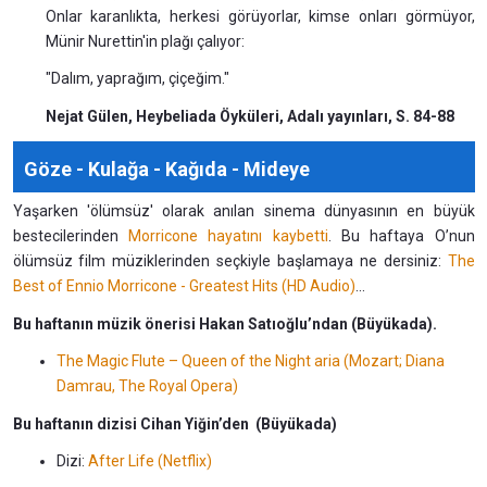
Onlar karanlıkta, herkesi görüyorlar, kimse onları görmüyor,
Münir Nurettin'in plağı çalıyor:
"Dalım, yaprağım, çiçeğim."
Nejat Gülen, Heybeliada Öyküleri, Adalı yayınları, S. 84-88
Göze - Kulağa - Kağıda - Mideye
Yaşarken 'ölümsüz' olarak anılan sinema dünyasının en büyük
bestecilerinden
Morricone hayatını kaybetti
. Bu haftaya O’nun
ölümsüz film müziklerinden seçkiyle başlamaya ne dersiniz:
The
Best of Ennio Morricone - Greatest Hits (HD Audio)
...
Bu haftanın müzik önerisi Hakan Satıoğlu’ndan (Büyükada).
The Magic Flute – Queen of the Night aria (Mozart; Diana
Damrau, The Royal Opera)
Bu haftanın dizisi Cihan Yiğin’den (Büyükada)
Dizi:
After Life (Netflix)