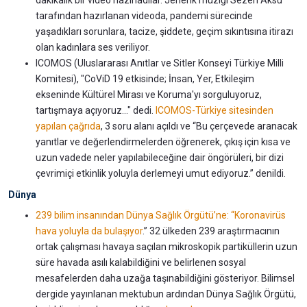
dakikalık bir video hazırladılar. Jenerik müziği Sezen Aksu
tarafından hazırlanan videoda, pandemi sürecinde
yaşadıkları sorunlara, tacize, şiddete, geçim sıkıntısına itirazı
olan kadınlara ses veriliyor.
ICOMOS (Uluslararası Anıtlar ve Sitler Konseyi Türkiye Milli
Komitesi), "CoViD 19 etkisinde; İnsan, Yer, Etkileşim
ekseninde Kültürel Mirası ve Koruma'yı sorguluyoruz,
tartışmaya açıyoruz..." dedi.
ICOMOS-Türkiye sitesinden
yapılan çağrıda
, 3 soru alanı açıldı ve “Bu çerçevede aranacak
yanıtlar ve değerlendirmelerden öğrenerek, çıkış için kısa ve
uzun vadede neler yapılabileceğine dair öngörüleri, bir dizi
çevrimiçi etkinlik yoluyla derlemeyi umut ediyoruz.” denildi.
Dünya
239 bilim insanından Dünya Sağlık Örgütü’ne: “Koronavirüs
hava yoluyla da bulaşıyor
.” 32 ülkeden 239 araştırmacının
ortak çalışması havaya saçılan mikroskopik partiküllerin uzun
süre havada asılı kalabildiğini ve belirlenen sosyal
mesafelerden daha uzağa taşınabildiğini gösteriyor. Bilimsel
dergide yayınlanan mektubun ardından Dünya Sağlık Örgütü,