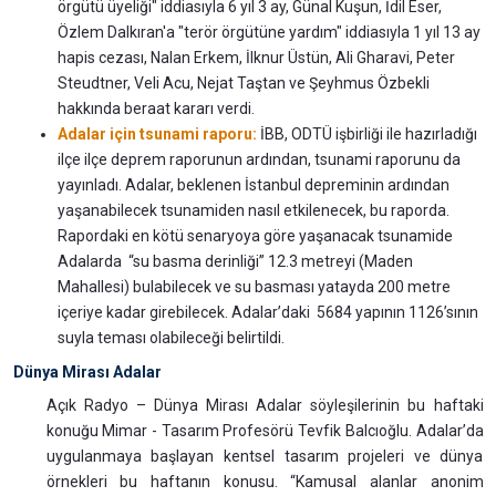
örgütü üyeliği" iddiasıyla 6 yıl 3 ay, Günal Kuşun, İdil Eser,
Özlem Dalkıran'a "terör örgütüne yardım" iddiasıyla 1 yıl 13 ay
hapis cezası, Nalan Erkem, İlknur Üstün, Ali Gharavi, Peter
Steudtner, Veli Acu, Nejat Taştan ve Şeyhmus Özbekli
hakkında beraat kararı verdi.
Adalar için tsunami raporu:
İBB, ODTÜ işbirliği ile hazırladığı
ilçe ilçe deprem raporunun ardından, tsunami raporunu da
yayınladı. Adalar, beklenen İstanbul depreminin ardından
yaşanabilecek tsunamiden nasıl etkilenecek, bu raporda.
Rapordaki en kötü senaryoya göre yaşanacak tsunamide
Adalarda “su basma derinliği” 12.3 metreyi (Maden
Mahallesi) bulabilecek ve su basması yatayda 200 metre
içeriye kadar girebilecek. Adalar’daki 5684 yapının 1126’sının
suyla teması olabileceği belirtildi.
Dünya Mirası Adalar
Açık Radyo – Dünya Mirası Adalar söyleşilerinin bu haftaki
konuğu Mimar - Tasarım Profesörü Tevfik Balcıoğlu. Adalar’da
uygulanmaya başlayan kentsel tasarım projeleri ve dünya
örnekleri bu haftanın konusu. “Kamusal alanlar anonim