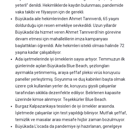
yeterli” denildi. Hekimliklerde kaydın bulunması, pandemide
vaka takibi ve filyasyon için de gerekli.
Büyükada aile hekimlerinden Ahmet Tanrıverdi, 65 yaşını
doldurduğu için resen emekliye sevkedildi. Uzun yıllardır
Büyükada’da hizmet veren Ahmet Tanrıverdi’nin görevine
devam etmesi için mahallelilerin imza kampanyası
başlattıkları öğrenildi. Aile hekimleri istekli olması halinde 72
yaşına kadar çalışabiliyor.
Ada işetmelerinde iyi örneklerin sayısı artıyor. Temmuzun ilk
günlerinde açılan Büyükada Blue Beach, şezlongları
ayırmakla yetinmemiş, araya şeffaf pleksi virüs koruyucu
paneller yerleştirmiş. Soyunma ve duş kabinleri başta olmak
üzere çok kullanılan yerler de, koruyucu giysili çalışanlar
tarafından sıklıkla dezenfekte ediliyor. Belirlenen kapasite
üzerinde kimse alınmıyor. Teşekkürler Blue Beach.
Burgaz Kalpazankaya tesisleri de iyi örnekler arasında.
İşletmede çalışanlar için test yapıldığı biliniyor. Mutfak şeffaf,
temizlik ve masalar arası mesafe hiçbir zaman bozulmuyor.
Büyükada L’ocada da pandemiye iyi hazırlanan, genelgeye