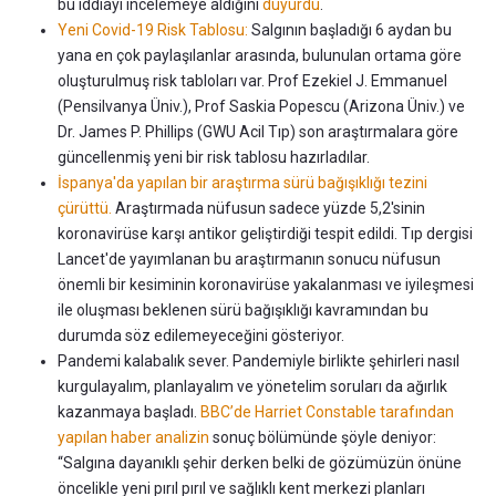
bu iddiayı incelemeye aldığını
duyurdu
.
Yeni Covid-19 Risk Tablosu:
Salgının başladığı 6 aydan bu
yana en çok paylaşılanlar arasında, bulunulan ortama göre
oluşturulmuş risk tabloları var. Prof Ezekiel J. Emmanuel
(Pensilvanya Üniv.), Prof Saskia Popescu (Arizona Üniv.) ve
Dr. James P. Phillips (GWU Acil Tıp) son araştırmalara göre
güncellenmiş yeni bir risk tablosu hazırladılar.
İspanya'da yapılan bir araştırma sürü bağışıklığı tezini
çürüttü.
Araştırmada nüfusun sadece yüzde 5,2'sinin
koronavirüse karşı antikor geliştirdiği tespit edildi. Tıp dergisi
Lancet'de yayımlanan bu araştırmanın sonucu nüfusun
önemli bir kesiminin koronavirüse yakalanması ve iyileşmesi
ile oluşması beklenen sürü bağışıklığı kavramından bu
durumda söz edilemeyeceğini gösteriyor.
Pandemi kalabalık sever. Pandemiyle birlikte şehirleri nasıl
kurgulayalım, planlayalım ve yönetelim soruları da ağırlık
kazanmaya başladı.
BBC’de Harriet Constable tarafından
yapılan haber analizin
sonuç bölümünde şöyle deniyor:
“Salgına dayanıklı şehir derken belki de gözümüzün önüne
öncelikle yeni pırıl pırıl ve sağlıklı kent merkezi planları