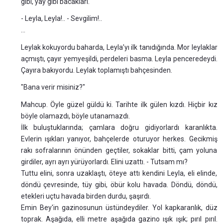
gibi, yay gibi bacakları.
- Leyla, Leyla!.. - Sevgilim!..
…
Leylak kokuyordu baharda, Leyla’yı ilk tanıdığında. Mor leylaklar
açmıştı, çayır yemyeşildi, perdeleri basma. Leyla penceredeydi.
Çayıra bakıyordu. Leylak toplamıştı bahçesinden.
"Bana verir misiniz?"
Mahcup. Öyle güzel güldü ki. Tarihte ilk gülen kızdı. Hiçbir kız
böyle olamazdı, böyle utanamazdı.
İlk buluştuklarında; çamlara doğru gidiyorlardı karanlıkta.
Evlerin ışıkları yanıyor, bahçelerde oturuyor herkes. Gecikmiş
rakı sofralarının önünden geçtiler, sokaklar bitti, çam yoluna
girdiler, ayrı ayrı yürüyorlardı. Elini uzattı. - Tutsam mı?
Tuttu elini, sonra uzaklaştı, öteye attı kendini Leyla, eli elinde,
döndü çevresinde, tüy gibi, öbür kolu havada. Döndü, döndü,
etekleri uçtu havada birden durdu, şaşırdı.
Emin Bey'in gazinosunun üstündeydiler. Yol kapkaranlık, düz
toprak. Aşağıda, elli metre aşağıda gazino ışık ışık; pırıl pırıl.