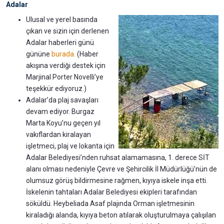
Adalar
Ulusal ve yerel basında
çıkan ve sizin için derlenen
Adalar haberleri günü
gününe
burada.
(Haber
akışına verdiği destek için
Marjinal Porter Novelli’ye
teşekkür ediyoruz.)
Adalar’da plaj savaşları
devam ediyor. Burgaz
Marta Koyu’nu geçen yıl
vakıflardan kiralayan
işletmeci, plaj ve lokanta için
Adalar Belediyesi’nden ruhsat alamamasına, 1. derece SİT
alanı olması nedeniyle Çevre ve Şehircilik İl Müdürlüğü’nün de
olumsuz görüş bildirmesine rağmen, kıyıya iskele inşa etti.
İskelenin tahtaları Adalar Belediyesi ekipleri tarafından
söküldü. Heybeliada Asaf plajında Orman işletmesinin
kiraladığı alanda, kıyıya beton atılarak oluşturulmaya çalışılan