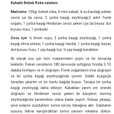
Kabaklı Bebek Roka salatası
Malzeme
: 150gr bebek roka, 6 mini kabak, ¼ su bardağı pekan
cevizi ya da ceviz, 2 çorba kaşığı zeytinyağı,5 adet frenk
soğanı, 1 çorba kaşığı Hindistan cevizi şekeri (ya da beyaz dut
kurusu tozu, 1 avokado
Sosu için
: ½ limon suyu, 3 çorba kaşığı zeytinyağı, 1 çorba
kaşığı elma sirkesi, 1 çorba kaşığı hardal, 1 çorba kaşığı beyaz
dut kurusu tozu, 1 çay kaşığı tuz, ½ çay kaşığı karabiber
İlk olarak sos için tüm malzemeleri çırpın ve bir kenarda
bekletin. Pekan cevizlerini 180 derecede ısıttığınız fırında 5-10
dakika fırınlayın ve iri doğrayın. Frenk soğanlarını ince doğrayın
ve bir çorba kaşığı zeytinyağında çevirin. Delikli süzgeçle
tavadan çıkartın ve bir havlu kağıda koyun. Tavaya bir çorba
kaşığı zeytinyağı daha ekleyin. Kabakları yarım cm eninde
doğrayın ve Hindistan cevizi şekeri ile karıştırın. Isınmış
zeytinyağında karamelize olana kadar pişirin. Rokayı yıkayıp,
iyice sularını süzdükten sonra servis tabağına alın. Salatanın
sosunu tekrar karıştırdıktan sonra yarısını rokalara dökün.