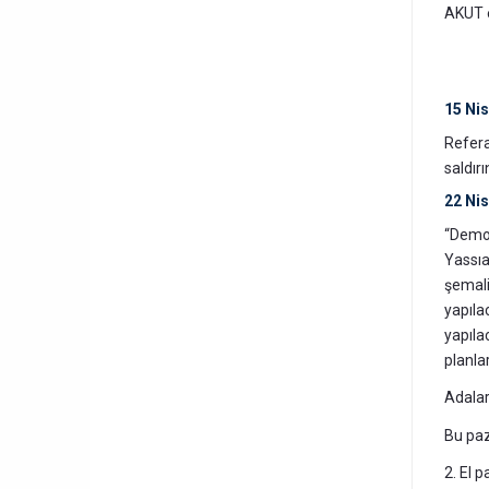
AKUT eğ
15 Ni
Refera
saldırı
22 Ni
“Demok
Yassıa
şemal
yapıla
yapıla
planlar
Adalar
Bu paz
2. El 