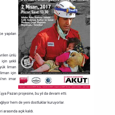
ce yapılan
vrilen ünlü
 için şekli
üyük liman
 liman için
a’nın imar
Eşya Pazarı projesine, bu yıl da devam etti.
ğlıyor hem de yeni dostluklar kuruyorlar.
i arasında açık kaldı.