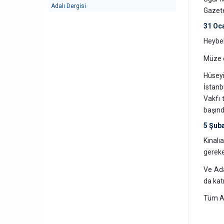
Adalı Dergisi
Gazete
31 Oc
Heybel
Müze e
Hüseyi
İstanb
Vakfı 
başın
5 Şub
Kınalı
gereke
Ve Ada
da katı
Tüm Ad