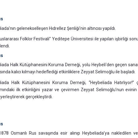
ıs
iada’nın gelenekselleşen Hıdrellez Şenliği’nin altıncısı yapıldı.
luslararası Folklor Festivali” Yeditepe Üniversitesi ile yapılan işbirliğ
endi.
ıs
iada Halk Kütüphanesini Koruma Derneği, yolu Heybeli’den geçen sanat
sında kalıcı kılmayı hedeflediği etkinliklere Zeyyat Selimoğlu ile başladı.
iada Halk Kütüphanesini Koruma Derneği, “Heybeliada Hatırlıyor!” ç
ındaki ilk etkinliğini yazar ve çevirmen Zeyyat Selimoğlu’nun evinin
 yerleştirerek gerçekleştirdi.
ıs
878 Osmanlı Rus savaşında esir alınıp Heybeliada’ya nakledilen ve