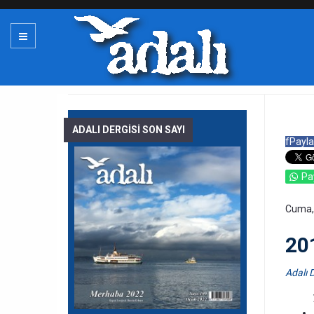
ADALI DERGİSİ SON SAYI
f
Payla
Pa
Cuma,
20
Adalı D