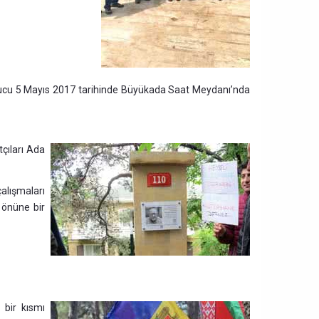
i sonucu 5 Mayıs 2017 tarihinde Büyükada Saat Meydanı’nda
çıları Ada
alışmaları
 önüne bir
 bir kısmı