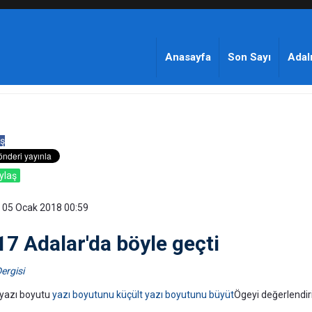
Anasayfa
Son Sayı
Adalı
ş
ylaş
 05 Ocak 2018 00:59
17 Adalar'da böyle geçti
ergisi
yazı boyutu
yazı boyutunu küçült
yazı boyutunu büyüt
Ögeyi değerlendir