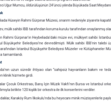
ci Uğur Mumcu, öldürülüşünün 24’üncü yılında Büyükada Saat Meydanı’n
ak
iada Hüseyin Rahmi Gürpınar Müzesi, onarım nedeniyle ziyarete kapatıl
v, mülk sahibi İBB tarafından koruma kurulu tarafından onaylanmış olan
n Rahmi Gürpınar’ın Heybeliada’daki müze evi, mülkiyet sahibi İstanbul
ul Büyükşehir Belediyesi’ne devredilmişti. Mülk sahibi İBB’nin talebi
tarafından İstanbul Büyükşehir Belediyesi Müzeler ve Kütüphaneler Müd
da tamamlandı.
at
ada’nın uzun süredir ihtiyacı olan “sahipsiz hayvanların bakım ve tedav
n klinik hizmete girdi.
lar Çocuk Orkestrası, Barış İçin Müzik Vakfı’nın Bursa ve İstanbul orke
lımıyla birlikte 120 kişilik bir orkestra ile ilk konserlerini verdiler.
alılar, Karaköy Rum İlkokulu’nda bu heyecanı minik müzisyenlerle payla