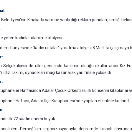
bat
Belediyesi’nin Kınalıada sahiline yaptırdığı reklam panoları, kimliği belirsiz
t
e yeten kadınlar olabilme atölyesi
emi bünyesinde “kadın ustalar” yaratma atölyesi 8 Mart’ta çalışmaya b
rt
in Selçuk ilçesinde ülke genelinde katılımın olduğu okullar arası Kız Fu
 Yıldız Takımı, oynadıkları maçı kazanarak yarı finale yükseldi.
rt
tüphaneler Haftasında Adalar Çocuk Orkestrası ilk konserini kitaplar aras
tüphane Haftası, Adalar İlçe Kütüphanesi’nde yapılan etkinlikle kutlandı.
an
de ilk 72 saatin önemi büyük...
nüllüleri Derneği’nin organizasyonuyla depremde bilinçli davranab