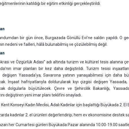
itmenlerinin katıldığı bir eğitim etkinliği gerçekleştirildi.
san
ndumdan bir gün önce, Burgazada Gönüllü Evi’ne saldırı yapıldı. O ge
nın nedeni ve failleri, hâlâ bulunabilmiş ve çözülebilmiş değil.
san
rasi ve Özgürlük Adası” adı altında turizm ve kültürel tesis alanına çe
da’nın imar planları bir kez daha değiştirildi. Turizm tesisi inşaatları
i değişen Yassıada’ya, Savarona yatının yanaşabilmesi için daha b
cak. İnşaat hafriyatlarıyla doldurularak kıyı çizgisi değişen Yassıada,
cak dolgularla büyütülecek. Çevre ve Şehircilik Bakanlığı, Yassıad
ını değiştiren yeni imar planı teklifini onayladı.
 Kent Konseyi Kadın Meclisi, Adalı Kadınlar için başlattığı Büyükada 2. El 
arda kadınlar 2. el ürünleri değerlendirip; hem ev ekonomisine destek sa
pazarı her Cumartesi günleri Büyükada Pazar alanında 10.00-19.00 saatler