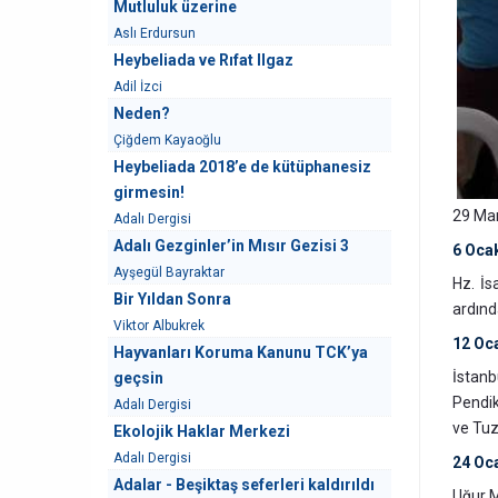
Mutluluk üzerine
Aslı Erdursun
Heybeliada ve Rıfat Ilgaz
Adil İzci
Neden?
Çiğdem Kayaoğlu
Heybeliada 2018’e de kütüphanesiz
girmesin!
29 Mar
Adalı Dergisi
Adalı Gezginler’in Mısır Gezisi 3
6 Oca
Ayşegül Bayraktar
Hz. İs
Bir Yıldan Sonra
ardınd
Viktor Albukrek
12 Oc
Hayvanları Koruma Kanunu TCK’ya
İstanb
geçsin
Pendik
Adalı Dergisi
ve Tuzl
Ekolojik Haklar Merkezi
Adalı Dergisi
24 Oc
Adalar - Beşiktaş seferleri kaldırıldı
Uğur 