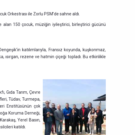
cuk Orkestrası ile Zorlu PSM’de sahne aldı.
n 150 çocuk, müziğin iyileştirici, birleştirici gücünü
engeşik’in katılımlarıyla, Fransız koyunda, kuşkonmaz,
, ısırgan, rezene ve hatmin çiçeği topladı. Bu etkinlikle
kfı, Gıda Tarım, Çevre
ifleri, Tüdav, Turmepa,
leri Enstitüsünün çok
 Doğa Koruma Derneği,
 Karakaş, Yerel Basın,
cileri katıldı.