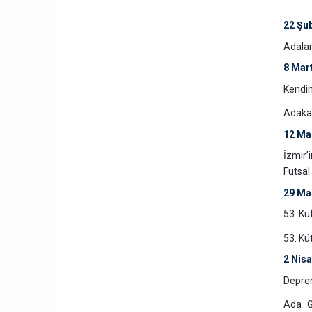
22 Şu
Adalar 
8 Mar
Kendin
Adakad
12 Ma
İzmir’
Futsal
29 Ma
53. Kü
53. Kü
2 Nis
Deprem
Ada Gö