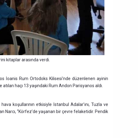
ni kitaplar arasında verdi.
ios İoanis Rum Ortodoks Kilisesi’nde düzenlenen ayinin
ze atılan haçı 13 yaşındaki Rum Andon Parisyanos aldı.
 hava koşullarının etkisiyle İstanbul Adalar’ını, Tuzla ve
n Narcı, “Körfez’de yaşanan bir çevre felaketidir. Pendik