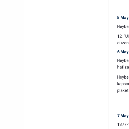
5 May
Heybel
12. “U
düzenl
6 May
Heybel
hafıza
Heybel
kapsam
plaket
7 May
1877-1