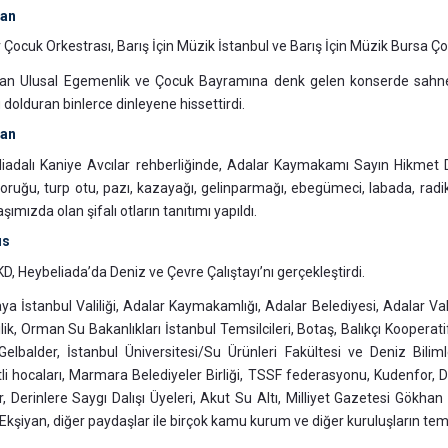
san
 Çocuk Orkestrası, Barış İçin Müzik İstanbul ve Barış İçin Müzik Bursa Ço
an Ulusal Egemenlik ve Çocuk Bayramına denk gelen konserde sahne ala
 dolduran binlerce dinleyene hissettirdi.
san
iadalı Kaniye Avcılar rehberliğinde, Adalar Kaymakamı Sayın Hikmet D
oruğu, turp otu, pazı, kazayağı, gelinparmağı, ebegümeci, labada, radika
şımızda olan şifalı otların tanıtımı yapıldı.
ıs
, Heybeliada’da Deniz ve Çevre Çalıştayı’nı gerçekleştirdi.
aya İstanbul Valiliği, Adalar Kaymakamlığı, Adalar Belediyesi, Adalar Va
ilik, Orman Su Bakanlıkları İstanbul Temsilcileri, Botaş, Balıkçı Kooperat
elbalder, İstanbul Üniversitesi/Su Ürünleri Fakültesi ve Deniz Bilim
li hocaları, Marmara Belediyeler Birliği, TSSF federasyonu, Kudenfor,
r, Derinlere Saygı Dalışı Üyeleri, Akut Su Altı, Milliyet Gazetesi Gökhan
Ekşiyan, diğer paydaşlar ile birçok kamu kurum ve diğer kuruluşların temsil