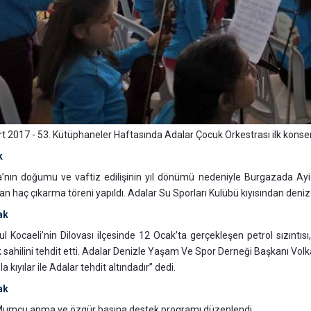
t 2017 - 53. Kütüphaneler Haftasında Adalar Çocuk Orkestrası ilk konseri
k
a’nın doğumu ve vaftiz edilişinin yıl dönümü nedeniyle Burgazada Ay
an haç çıkarma töreni yapıldı. Adalar Su Sporları Kulübü kıyısından deni
ak
ul Kocaeli’nin Dilovası ilçesinde 12 Ocak’ta gerçekleşen petrol sızıntısı,
 sahilini tehdit etti. Adalar Denizle Yaşam Ve Spor Derneği Başkanı Volka
a kıyılar ile Adalar tehdit altındadır” dedi.
ak
Mumcu anma ve özgür basına destek programı düzenlendi.