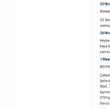
23 Ni
Adalar
23 Nis
salonu
26 Ni
Heybel
kaya k
yanı ba
1 May
ADYSKD
Çalışt
Şehirc
Wwf, G
kıymet
STK’la
Serco 