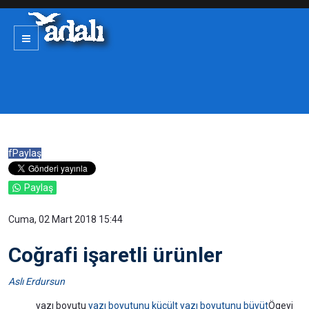
f
Paylaş
Paylaş
Cuma, 02 Mart 2018 15:44
Coğrafi işaretli ürünler
Aslı Erdursun
yazı boyutu
yazı boyutunu küçült
yazı boyutunu büyüt
Ögeyi