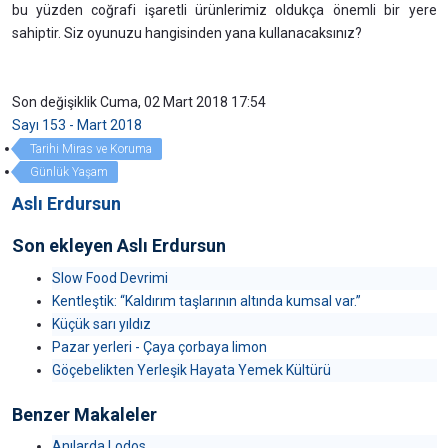
bu yüzden coğrafi işaretli ürünlerimiz oldukça önemli bir yere
sahiptir. Siz oyunuzu hangisinden yana kullanacaksınız?
Son değişiklik Cuma, 02 Mart 2018 17:54
Sayı 153 - Mart 2018
Tarihi Miras ve Koruma
Günlük Yaşam
Aslı Erdursun
Son ekleyen Aslı Erdursun
Slow Food Devrimi
Kentleştik: “Kaldırım taşlarının altında kumsal var.”
Küçük sarı yıldız
Pazar yerleri - Çaya çorbaya limon
Göçebelikten Yerleşik Hayata Yemek Kültürü
Benzer Makaleler
Anılarda Lodos…