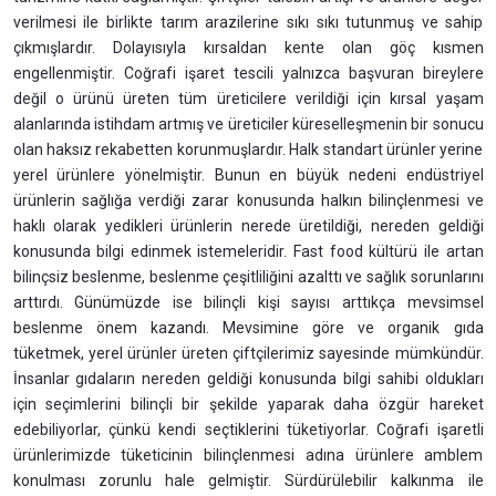
verilmesi ile birlikte tarım arazilerine sıkı sıkı tutunmuş ve sahip
çıkmışlardır. Dolayısıyla kırsaldan kente olan göç kısmen
engellenmiştir. Coğrafi işaret tescili yalnızca başvuran bireylere
değil o ürünü üreten tüm üreticilere verildiği için kırsal yaşam
alanlarında istihdam artmış ve üreticiler küreselleşmenin bir sonucu
olan haksız rekabetten korunmuşlardır. Halk standart ürünler yerine
yerel ürünlere yönelmiştir. Bunun en büyük nedeni endüstriyel
ürünlerin sağlığa verdiği zarar konusunda halkın bilinçlenmesi ve
haklı olarak yedikleri ürünlerin nerede üretildiği, nereden geldiği
konusunda bilgi edinmek istemeleridir. Fast food kültürü ile artan
bilinçsiz beslenme, beslenme çeşitliliğini azalttı ve sağlık sorunlarını
arttırdı. Günümüzde ise bilinçli kişi sayısı arttıkça mevsimsel
beslenme önem kazandı. Mevsimine göre ve organik gıda
tüketmek, yerel ürünler üreten çiftçilerimiz sayesinde mümkündür.
İnsanlar gıdaların nereden geldiği konusunda bilgi sahibi oldukları
için seçimlerini bilinçli bir şekilde yaparak daha özgür hareket
edebiliyorlar, çünkü kendi seçtiklerini tüketiyorlar. Coğrafi işaretli
ürünlerimizde tüketicinin bilinçlenmesi adına ürünlere amblem
konulması zorunlu hale gelmiştir. Sürdürülebilir kalkınma ile