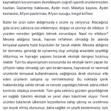
kaynakların korunmasını destekleyen coğrafi işaretli ürünlerimizden
bazıları; Gaziantep baklavası, Aydın inciri, Malatya kayısısı, Aydın
kestanesi, Afyon pastırması, Afyon sucuğu, İnegöl köftesi.
Bizler bir ürün satın aldığımızda o ürüne oy veriyoruz. Alacağınız
gıda ürünü yalnızca sizi etkilemiyor, doğayı ve çevreyi de etkiliyor. O
yüzden nereden geldiğini bilmek zorundayız. Nasıl mı etkiliyor?
Mesela aldığınız tavuk, hayvan refahının olmadığı bir alanda
kimyasal aşılarla hızla büyütülen bir tavuk olabilir. Mesela aldığınız
bir domates, genetiği ile oynanmış olup yetiştiği arazideki çeşitliliği
öldürmüş ve toprağın yapısını bozarak ekolojik dengeyi bozmuş
olabilir. Tüm bu alışverişinizin sonucunda ise ekolojik tarım yapan bir
çiftçinin talep olmadığı için işini bırakmasına, hayvansal ve tarımsal
ürünlerde kimyasal kullanılmasına, sağlığınıza direk olumsuz etki
eden ürünlerin satışına oy vermektesiniz. Bu noktada içerik
hakkında bilgi sahibi olmak ve nerede yapıldığını bilmek adına etiket
kontrolü oldukça önemlidir. Tüm gıda sektörü gözden geçirildiğinde
en sağlıklı tüketim ekolojik ve yerel olanı tüketmek oluyor. Yerel
ürünleri tüketerek ülkenizin lezzetlerine sahip çıkmış ve üretilmesi
için teşvik etmiş olursunuz, daha sağlıklı ve çeşitli beslenirsiniz. İşte