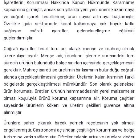
İşaretlerin Korunması Hakkında Kanun Hükmünde Kararname
kapsamına girmiştir, ancak son yıllarda yeni yeni önem kazanmaya
ve coğrafi işareti tescillenmiş ürün sayısı artmaya başlamıştır.
Özellikle gıda sektöründe kırsal kalkınmaya çok büyük katkı
sağlayan coğrafi işaretler, gelenekselleşme eğilimini
güçlendirmiştir.
Coğrafi işaretler tescil türü adı olarak menşe ve mahreç olmak
üzere ikiye ayrılır. Menşe adı, ürünlerin işlenme sürecindeki tüm
sürecin ürünün bulunduğu bölge sınırları içerisinde gerçekleşmesini
gerektirir. Mahreç işareti ise üretimin bir kısmının bulunduğu coğrafi
alanda gerçekleştirilmesini gerektirir. Üretimin kalan kısmının farklı
bölgelerde gerçekleştirilmesi mümkündür. Son olarak geleneksel
ürün koruması, üretilen ürünün hammaddesinin yerel malzemeler
olması koşuluyla ürünü koruma kapsamına alır. Koruma çeşitleri
sayesinde ürünlerin kökeni ve üretim şekilleri güvence altına
alınmıştır.
Ürünlere sahip çıkarak birçok yemek reçetesinin yok olması
engellenmiştir. Gastronomi açısından çeşitliliğin korunması ve bölge
turizmine katkı sağlamıştır. Çiftçiler talebin artışı ve ürünlere değer