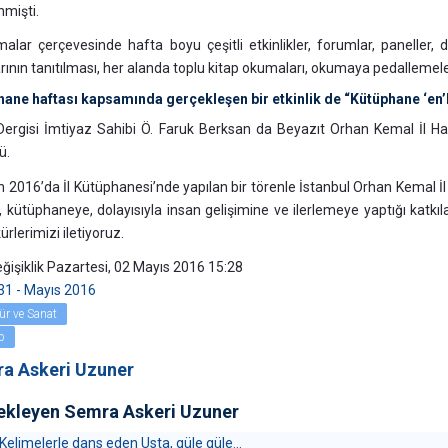
nmişti.
alar çerçevesinde hafta boyu çeşitli etkinlikler, forumlar, paneller, dü
arının tanıtılması, her alanda toplu kitap okumaları, okumaya pedallemeler
ane haftası kapsamında gerçekleşen bir etkinlik de “Kütüphane ‘en’l
Dergisi İmtiyaz Sahibi Ö. Faruk Berksan da Beyazıt Orhan Kemal İl Hal
ü.
n 2016’da İl Kütüphanesi’nde yapılan bir törenle İstanbul Orhan Kemal 
, kütüphaneye, dolayısıyla insan gelişimine ve ilerlemeye yaptığı katkıl
ürlerimizi iletiyoruz.
ğişiklik Pazartesi, 02 Mayıs 2016 15:28
31 - Mayıs 2016
ür ve Sanat
p
a Askeri Uzuner
ekleyen Semra Askeri Uzuner
Kelimelerle dans eden Usta, güle güle...