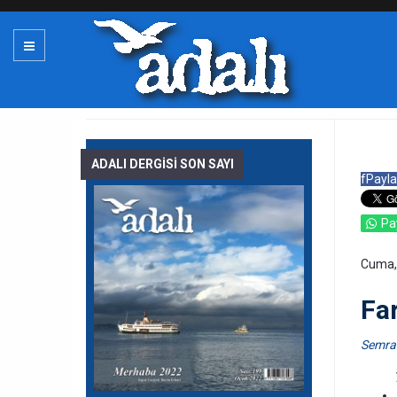
ADALI DERGİSİ SON SAYI
f
Payla
Pa
Cuma,
Fa
Semra 