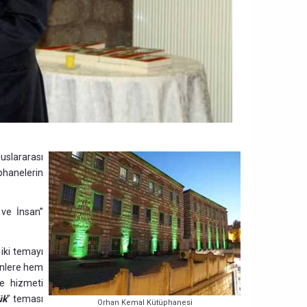
uslararası
phanelerin
 ve İnsan”
 iki temayı
enlere hem
ne hizmeti
ük
” teması
Orhan Kemal Kütüphanesi