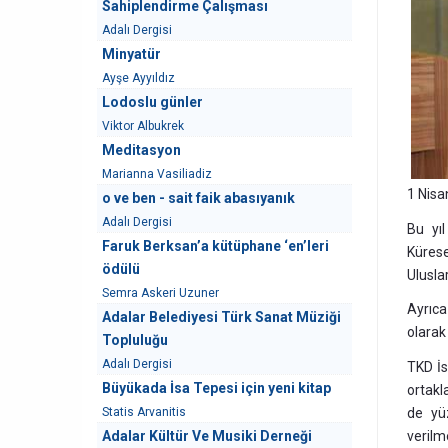
Sahiplendirme Çalışması
Adalı Dergisi
Minyatür
Ayşe Ayyıldız
Lodoslu günler
Viktor Albukrek
Meditasyon
Marianna Vasiliadiz
1 Nis
o ve ben - sait faik abasıyanık
Adalı Dergisi
Bu yıl
Faruk Berksan’a kütüphane ‘en’leri
Küres
ödülü
Ulusla
Semra Askeri Uzuner
Ayrıc
Adalar Belediyesi Türk Sanat Müziği
olarak 
Topluluğu
Adalı Dergisi
TKD İs
Büyükada İsa Tepesi için yeni kitap
ortakl
Statis Arvanitis
de yüz
Adalar Kültür Ve Musiki Derneği
verilm