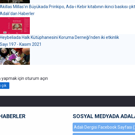
Akillas Millas’ın Büyükada Prinkipo, Ada-i Kebir kitabının ikinci baskısı çıkt
Adalı'dan Haberler
Heybeliada Halk Kütüphanesini Koruma Derneği’nden iki etkinlik
Sayı 197 - Kasım 2021
 yapmak için oturum açın
ı çık
HABERLER
SOSYAL MEDYADA ADAL
Adalı Dergisi Facebook Sayfası
(