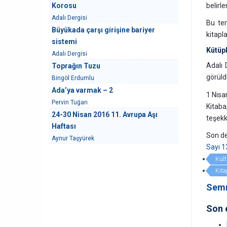
Korosu
belirle
Adalı Dergisi
Bu tem
Büyükada çarşı girişine bariyer
kitapl
sistemi
Kütüph
Adalı Dergisi
Adalı 
Toprağın Tuzu
görüld
Bingöl Erdumlu
Ada’ya varmak – 2
1 Nisa
Pervin Tuğan
Kitaba
24-30 Nisan 2016 11. Avrupa Aşı
teşekk
Haftası
Son de
Aynur Taşyürek
Sayı 1
Kült
Kita
Semr
Son 