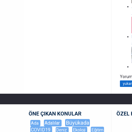
Yorum
yukar
ÖNE ÇIKAN KONULAR
ÖZEL 
Büyükada
Adalılar
Ada
COVID19
Ekoloji
Eğitim
Deniz