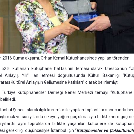
an 2016 Cuma akşamı, Orhan Kemal Kütüphanesinde yapılan törenden
 52.’si kutlanan kütüphane haftasının teması olarak Unesco’nun “Ul
el Anlayış Yılı” ilan etmesi doğrultusunda Kültür Bakanlığı “Kütü
rarası Kültürel Anlayışın Gelişmesine Katkıları” olarak belirlemişti.
a Türkiye Kütüphaneciler Derneği Genel Merkezi temayı “Kütüphane
belirledi.
tanbul Şubesi olarak ilgili kurumlar ile yapılan toplantılar sonucunda her
aştırmak ve son yıllarda ülkeye yoğun göç olmasıyla birlikte hem göçm
yıllardır aynı topraklarda birlikte yaşanılan kültürlere de kütüpha
esi gerekliliği düşüncesiyle İstanbul için “
Kütüphaneler ve Çokkültürlül