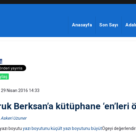
Anasayfa
Son Sayı
Adalı
ş
ylaş
 29 Nisan 2016 14:33
ruk Berksan’a kütüphane ‘en’leri 
Askeri Uzuner
yazı boyutu
yazı boyutunu küçült
yazı boyutunu büyüt
Ögeyi değerlendir