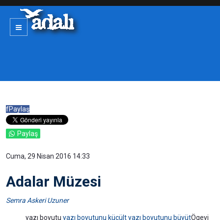
f
Paylaş
Paylaş
Cuma, 29 Nisan 2016 14:33
Adalar Müzesi
Semra Askeri Uzuner
yazı boyutu
yazı boyutunu küçült
yazı boyutunu büyüt
Ögeyi