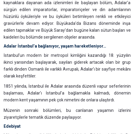
kaynaklara dayanan ada izlenimleri ile başlayan bölüm, Adalar’a
sürgün edilen imparatorlar, imparatoriçeler ve din adamlarının
hüzünlü öyküleriyle ve bu öyküleri betimleyen renkli ve etkileyici
gravürlerle devam ediyor. Büyükada’da Bizans döneminde inşa
edilen tapınaklar ve Büyük Saray’dan bugüne kalan sütun başları ve
kaideleri bu bölümde sergilenen objeler arasında.
Adalar İstanbul’a bağlanıyor, yaşam hareketleniyor…
İstanbul’un modern bir metropol kimliğini kazandığı 18. yüzyılın
ikinci yarısından başlayarak, sayıları giderek artacak olan bir grup
farklı dinden Osmanlı ile varlıklı Avrupalı, Adalar’ı bir sayfiye mekânı
olarak keşfettiler.
1851 yılında, İstanbul ile Adalar arasında düzenli vapur seferlerinin
başlaması, Adalar’ı İstanbul’a bağlamakla kalmadı, dönemin
modern kent yaşamının pek çok nimetini de onlara ulaştırdı.
Müzenin sonraki bölümleri, bu canlanan yaşamın izlerini
ziyaretçilerle tematik düzende paylaşıyor.
Edebiyat