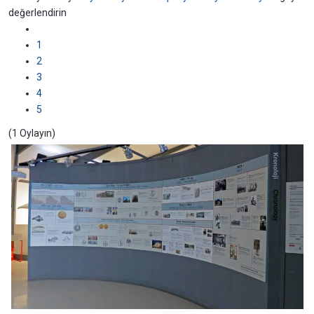
değerlendirin
1
2
3
4
5
(1 Oylayın)