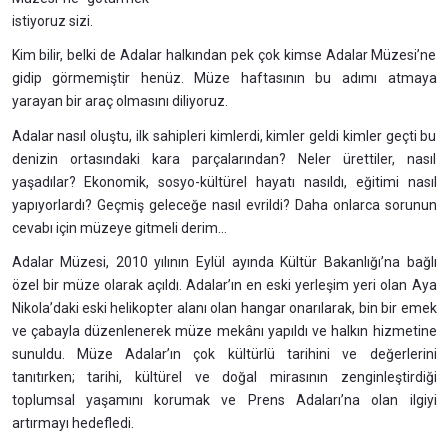
istiyoruz sizi.
Kim bilir, belki de Adalar halkından pek çok kimse Adalar Müzesi’ne
gidip görmemiştir henüz. Müze haftasının bu adımı atmaya
yarayan bir araç olmasını diliyoruz.
Adalar nasıl oluştu, ilk sahipleri kimlerdi, kimler geldi kimler geçti bu
denizin ortasındaki kara parçalarından? Neler ürettiler, nasıl
yaşadılar? Ekonomik, sosyo-kültürel hayatı nasıldı, eğitimi nasıl
yapıyorlardı? Geçmiş geleceğe nasıl evrildi? Daha onlarca sorunun
cevabı için müzeye gitmeli derim…
Adalar Müzesi, 2010 yılının Eylül ayında Kültür Bakanlığı’na bağlı
özel bir müze olarak açıldı. Adalar’ın en eski yerleşim yeri olan Aya
Nikola’daki eski helikopter alanı olan hangar onarılarak, bin bir emek
ve çabayla düzenlenerek müze mekânı yapıldı ve halkın hizmetine
sunuldu. Müze Adalar’ın çok kültürlü tarihini ve değerlerini
tanıtırken; tarihi, kültürel ve doğal mirasının zenginleştirdiği
toplumsal yaşamını korumak ve Prens Adaları’na olan ilgiyi
artırmayı hedefledi.