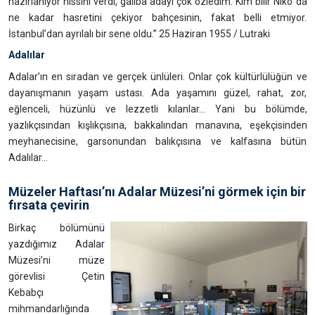
hazırlanıyor hissini verdi, galiba adayı çok özledim. Kim bilir Niko da
ne kadar hasretini çekiyor bahçesinin, fakat belli etmiyor.
İstanbul’dan ayrılalı bir sene oldu.” 25 Haziran 1955 / Lutraki
Adalılar
Adalar’ın en sıradan ve gerçek ünlüleri. Onlar çok kültürlülüğün ve
dayanışmanın yaşam ustası. Ada yaşamını güzel, rahat, zor,
eğlenceli, hüzünlü ve lezzetli kılanlar... Yani bu bölümde,
yazlıkçısından kışlıkçısına, bakkalından manavına, eşekçisinden
meyhanecisine, garsonundan balıkçısına ve kalfasına bütün
Adalılar...
Müzeler Haftası’nı Adalar Müzesi’ni görmek için bir
fırsata çevirin
Birkaç bölümünü
yazdığımız Adalar
Müzesi’ni müze
görevlisi Çetin
Kebabçı
mihmandarlığında