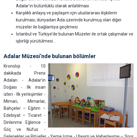
Adalar’ın bütünlüklü olarak anlatılması
Karşılıklı anlayış ve paylaşım için uluslararası ilişkilerin
kurulması, dünyadan Ada üzerinde kurulmuş olan diğer
müzeler ile bağlantıya geçilmesi
İstanbul ve Türkiye’de bulunan Müzeler ile ortak çalışmalar ve
işbirliği yürütülmesi…
Adalar Müzesi’nde bulunan bölümler
Kronoloji - 10
dakikada Prens
Adaları - Adalar’ın
Doğası - İlk insan
izleri - İlk yerleşimler -
Mimari, Mimarlar,
Bahçeler – Eğitim –
Edebiyat – Ticaret -
Dinlenme Eğlence -
Göç ve Nüfus -
Gelenekler ve Ritüeller - Yeme İçme - Ulaşım ve Haberleşme – Spor