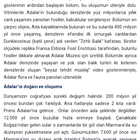
gösterimin ardından başlayan bölüm, bu oluşumun izleriyle dolu.
Vitrinlerde Adalar’ın bulunduğu denizlerde yüz milyonlarca yıllık
canlı yaşamını yansıtan fosiller, kabuklular sergileniyor. Bölümün en
çarpıcı objesi, Ada kayalıklarında bulunan ve bu sularda 400 milyon
yıl önce yaşamış, denizlerin efendisi ilk omurgalı canlılardan
Dunkleosteus (katil çene) adı verilen “Zırhlı Balık” kafatası. Birebir
ölçüdeki replika Fransa Eldonia Fosil Enstitüsü tarafından, buluntu
fosiller dikkate alınarak Adalar Müzesi için üretildi. Bölümde ayrıca
Adalar denizinde yaşayan ve yok olan balık türleri ile kirlenen
denizlerde oluşan “beyaz tehdit müsilaj” video gösterimleriyle,
Adalar flora ve fauna panoları izlenebilir.
Adalar’ın doğası ve oluşumu
Dünyamızın coğrafyası sürekli değişim halinde. 200 milyon yıl
öncesi bundan çok farklıydı. Ana hatlarıyla sadece 2 kıta vardı.
Prens Adaları’na gelince... Onlar önceden ada şeklinde değildiler.
12.000 yıl önce buzullar hızla erimeye başladı. Çanakkale
Boğazı’ndan gelen sular o zamanlarda bir göl olan Marmara’da su
düzeyinin yükselmesine yol açtı. Günümüzden 7.600 yıl önce ise
Marmara’nın su düzeyi artık İstanbul Boğazı’nı aşacak seviyeye