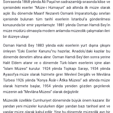
Sonrasında 1868 yılında Ali Paşa’nın sadrazamlığı sırasında kilise ve
içerisindeki eserler “Müze-i Hümayun” adı altında ilk müze olarak
açılır. Bu dönemde Maarif Nezareti Osmanlı İmparatorluğu sınırları
içerisinde bulunan tüm tarihî eserlerin İstanbul‘a gönderilmesi
konusunda bir emir yayınlamıştır. 1881 yılında Osman Hamdi Bey‘in
müze müdürü olmasıyla modern anlamda müzecilik çalışmaları ileri
bir düzeye ulaşır.
Osman Hamdi Bey 1883 yılında eski eserlerin yurt dışına çıkışını
önleyen “Eski Eserler Kanunu”nu hazırlar, Anadolu‘daki kazılar bu
dönemde denetim altına alınır. Osman Hamdi Bey’den sonra yerine
Halit Eldem atanır ve o dönemde Türk-İslam eserlerini içine alan
“İslam Müzesi” kurulur. 1924 yılında Topkapı Sarayı, 1934 yılında
Ayasofya müze olarak hizmete girer. Mevlevî Dergâhı ve Mevlâna
Türbesi 1926 yılında “Konya Âsâr-i Âtîka Müzesi” adı altında müze
olarak hizmete başlar, 1954 yılında yeniden gözden geçirilerek
müzenin adı “Mevlâna Müzesi” olarak değiştirilir.
Müzecilik özellikle Cumhuriyet döneminde büyük önem kazanır. Bir
yandan yeni müzeler kurulurken diğer yandan bazı tarihsel anıt ve
yapılar müze olarak kabul edilir. Yine bu dönemde müzecilik ayrı bir