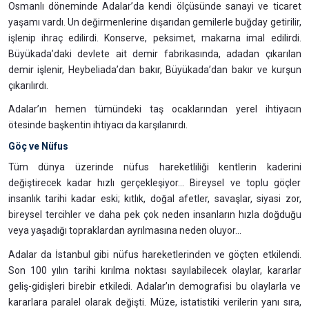
Osmanlı döneminde Adalar’da kendi ölçüsünde sanayi ve ticaret
yaşamı vardı. Un değirmenlerine dışarıdan gemilerle buğday getirilir,
işlenip ihraç edilirdi. Konserve, peksimet, makarna imal edilirdi.
Büyükada’daki devlete ait demir fabrikasında, adadan çıkarılan
demir işlenir, Heybeliada’dan bakır, Büyükada’dan bakır ve kurşun
çıkarılırdı.
Adalar’ın hemen tümündeki taş ocaklarından yerel ihtiyacın
ötesinde başkentin ihtiyacı da karşılanırdı.
Göç ve Nüfus
Tüm dünya üzerinde nüfus hareketliliği kentlerin kaderini
değiştirecek kadar hızlı gerçekleşiyor... Bireysel ve toplu göçler
insanlık tarihi kadar eski; kıtlık, doğal afetler, savaşlar, siyasi zor,
bireysel tercihler ve daha pek çok neden insanların hızla doğduğu
veya yaşadığı topraklardan ayrılmasına neden oluyor...
Adalar da İstanbul gibi nüfus hareketlerinden ve göçten etkilendi.
Son 100 yılın tarihi kırılma noktası sayılabilecek olaylar, kararlar
geliş-gidişleri birebir etkiledi. Adalar’ın demografisi bu olaylarla ve
kararlara paralel olarak değişti. Müze, istatistiki verilerin yanı sıra,