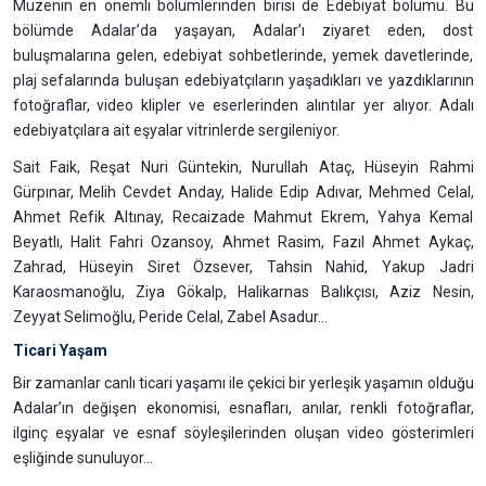
Müzenin en önemli bölümlerinden birisi de Edebiyat bölümü. Bu
bölümde Adalar’da yaşayan, Adalar’ı ziyaret eden, dost
buluşmalarına gelen, edebiyat sohbetlerinde, yemek davetlerinde,
plaj sefalarında buluşan edebiyatçıların yaşadıkları ve yazdıklarının
fotoğraflar, video klipler ve eserlerinden alıntılar yer alıyor. Adalı
edebiyatçılara ait eşyalar vitrinlerde sergileniyor.
Sait Faik, Reşat Nuri Güntekin, Nurullah Ataç, Hüseyin Rahmi
Gürpınar, Melih Cevdet Anday, Halide Edip Adıvar, Mehmed Celal,
Ahmet Refik Altınay, Recaizade Mahmut Ekrem, Yahya Kemal
Beyatlı, Halit Fahri Ozansoy, Ahmet Rasim, Fazıl Ahmet Aykaç,
Zahrad, Hüseyin Siret Özsever, Tahsin Nahid, Yakup Jadri
Karaosmanoğlu, Ziya Gökalp, Halikarnas Balıkçısı, Aziz Nesin,
Zeyyat Selimoğlu, Peride Celal, Zabel Asadur…
Ticari Yaşam
Bir zamanlar canlı ticari yaşamı ile çekici bir yerleşik yaşamın olduğu
Adalar’ın değişen ekonomisi, esnafları, anılar, renkli fotoğraflar,
ilginç eşyalar ve esnaf söyleşilerinden oluşan video gösterimleri
eşliğinde sunuluyor...