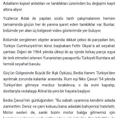
Adalıların kişisel anlatıları ve tanıklıkları üzerinden bu değişimi kayıt
altına alıyor.
Yüzlerce Adalı ile yapılan sözlü tarih çalışmalarının hemen
tamamında göçün her iki yanına işaret eden tanıklıklar var. Bunlar,
bölümde yer alan üç belgesel-video gösterimde yer buluyor.
Bölümde sergilenen objeler arasında dikkat çekici iki parçadan biri,
Türkiye Cumhuriyeti’nin ikinci başbakanı Fethi Okyar’a ait seyahat
çantası. Diğeri de 1964 yılında ülkeyi iki ay içinde birkaç parça eşya
ile terk etmeleri istenen Yunanistan pasaportlu Türkiyeli Rumlara ait
temsili seyahat bavulu.
Göç’ün Gölgesinde Büyük Bir Aşk Öyküsü, Bedia Hanım Türkiye’den
ayrılmak zorunda kalanlar arasında. Rum eşi Niko Çavuri ‘54 yılında
Türkiye’den gitmeye mecbur bırakılınca, o da evini kapatıp,
dostlarıyla vedalaşıp Atina’da yeni bir hayata başlıyor.
Bedia Çavuri’nin günlüğünden: “Bu sabah uyanınca kendimi adada
zannettim. Deniz ve çam kokusu bana adadaki bahçemizi hatırlattı.
Motor sesleri de, sanki bizim motor balığa gitmemiz için