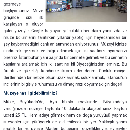
gezmeye
başlıyorsunuz. Müze
girişinde sizi ilk
karşılayan o oluyor
güler yüzüyle. Girişte başlayan yolculukta her daim yanınızda ve
müze bölümlerini tanıtırken yıllardır yaptığı işin heyecanından bir
şey kaybetmediğini canlı anlatımından anlıyorsunuz. Müzeyi içinize
sindirerek gezmek ve bilgi edinmek için iki saatinizi ayırmanızı
öneririz. İstanbul’un yanı başında bir cennete gelmek ve bu cennetin
kapılarını aralamak için iki saat ne ki! Diyeceğinizden eminiz. Bu
fırsatı ve güzelliği kendinize ikram edin derim. Günlük maişet
dertlerinden bir nebze olsun uzaklaşmak, soluklanmak, İstanbul’un
incilerinin bilgisiyle ruhumuzu ve dimağımızı doyurmak için değer!
Müzeye nasıl gidebilirsiniz?
Müze, Büyükada’da, Aya Nikola mevkiinde. Büyükada’ya
vardığınızda müzeye faytonla 10 dakikada ulaşabilirsiniz. Fayton
ücreti 25 TL. Hem adayı görmek hem de doğa yürüyüşü yapmak
isteyenler için yürüyerek de gidilebilecek bir yer. Yaklaşık yarım
saatlik bir yürüyüşle Maden bölgesinin güzellikleriyle, evleriyle-