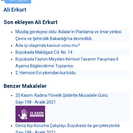
Sivil Toplum
Ali Erkurt
Son ekleyen Ali Erkurt
Müsilaj gerekçesi oldu: Adalar’ın Planlama ve İmar yetkisi
Çevre ve Şehircilik Bakanlığı’na devredildi...
Ada içi ulaşımda kaosun sonu mu?
Büyükada Malûlgazi Cd. No. 14
Büyükada Fayton Meydanı Kentsel Tasarım Yarışması II.
Aşama Bilgilendirme Toplantısı
2. Hamson Evi yıkımdan kurtuldu
Benzer Makaleler
25 Kasım: Kadına Yönelik Şiddetle Mücadele Günü
Sayı 198 - Aralık 2021
Deniz Kıyı Koruma Çalıştayı, Büyükada'da gerçekleştirildi
Sayı 198 - Aralık 2021