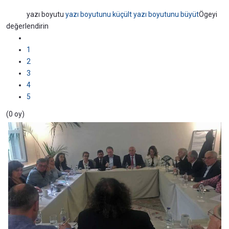
yazı boyutu
yazı boyutunu küçült
yazı boyutunu büyüt
Ögeyi
değerlendirin
1
2
3
4
5
(0 oy)