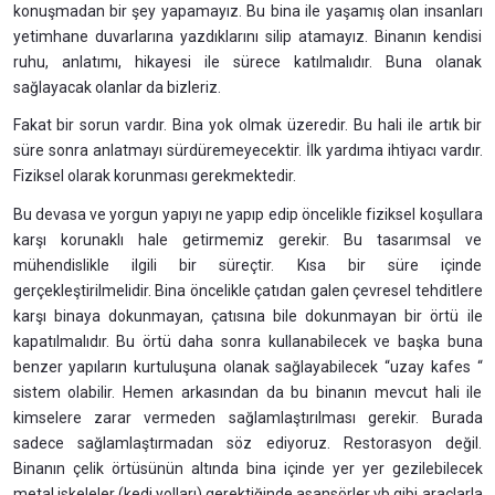
konuşmadan bir şey yapamayız. Bu bina ile yaşamış olan insanları
yetimhane duvarlarına yazdıklarını silip atamayız. Binanın kendisi
ruhu, anlatımı, hikayesi ile sürece katılmalıdır. Buna olanak
sağlayacak olanlar da bizleriz.
Fakat bir sorun vardır. Bina yok olmak üzeredir. Bu hali ile artık bir
süre sonra anlatmayı sürdüremeyecektir. İlk yardıma ihtiyacı vardır.
Fiziksel olarak korunması gerekmektedir.
Bu devasa ve yorgun yapıyı ne yapıp edip öncelikle fiziksel koşullara
karşı korunaklı hale getirmemiz gerekir. Bu tasarımsal ve
mühendislikle ilgili bir süreçtir. Kısa bir süre içinde
gerçekleştirilmelidir. Bina öncelikle çatıdan galen çevresel tehditlere
karşı binaya dokunmayan, çatısına bile dokunmayan bir örtü ile
kapatılmalıdır. Bu örtü daha sonra kullanabilecek ve başka buna
benzer yapıların kurtuluşuna olanak sağlayabilecek “uzay kafes “
sistem olabilir. Hemen arkasından da bu binanın mevcut hali ile
kimselere zarar vermeden sağlamlaştırılması gerekir. Burada
sadece sağlamlaştırmadan söz ediyoruz. Restorasyon değil.
Binanın çelik örtüsünün altında bina içinde yer yer gezilebilecek
metal iskeleler (kedi yolları) gerektiğinde asansörler vb gibi araçlarla