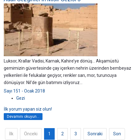
Luksor, Krallar Vadisi, Karnak, Kahire’ye dönüş... Akşamüstü
gemimizin güvertesinde çay içerken nehrin üzerinden bembeyaz
yelkenleri ile felukalar geçiyor, renkler sarı, mor, turuncuya
dönüşüyor. Nil’de gün batımını izliyoruz...
Sayı 151 - Ocak 2018
Gezi
İlk yorum yapan siz olun!
Devamını okuyun...
İlk
Önceki
1
2
3
Sonraki
Son