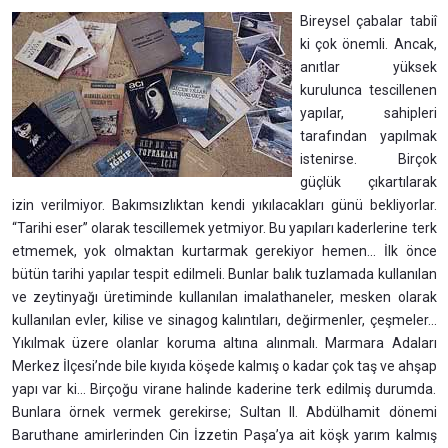
Bireysel çabalar tabiî
ki çok önemli. Ancak,
anıtlar yüksek
kurulunca tescillenen
yapılar, sahipleri
tarafından yapılmak
istenirse. Birçok
güçlük çıkartılarak
izin verilmiyor. Bakımsızlıktan kendi yıkılacakları günü bekliyorlar.
“Tarihi eser” olarak tescillemek yetmiyor. Bu yapıları kaderlerine terk
etmemek, yok olmaktan kurtarmak gerekiyor hemen... İlk önce
bütün tarihi yapılar tespit edilmeli. Bunlar balık tuzlamada kullanılan
ve zeytinyağı üretiminde kullanılan imalathaneler, mesken olarak
kullanılan evler, kilise ve sinagog kalıntıları, değirmenler, çeşmeler...
Yıkılmak üzere olanlar koruma altına alınmalı. Marmara Adaları
Merkez İlçesi’nde bile kıyıda köşede kalmış o kadar çok taş ve ahşap
yapı var ki... Birçoğu virane halinde kaderine terk edilmiş durumda.
Bunlara örnek vermek gerekirse; Sultan II. Abdülhamit dönemi
Baruthane amirlerinden Cin İzzetin Paşa’ya ait köşk yarım kalmış