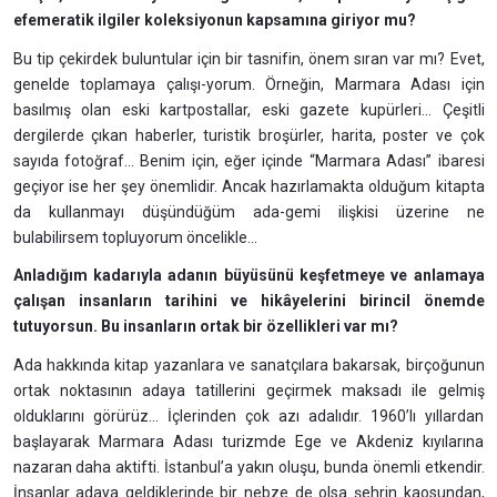
efemeratik ilgiler koleksiyonun kapsamına giriyor mu?
Bu tip çekirdek buluntular için bir tasnifin, önem sıran var mı? Evet,
genelde toplamaya çalışı-yorum. Örneğin, Marmara Adası için
basılmış olan eski kartpostallar, eski gazete kupürleri... Çeşitli
dergilerde çıkan haberler, turistik broşürler, harita, poster ve çok
sayıda fotoğraf... Benim için, eğer içinde “Marmara Adası” ibaresi
geçiyor ise her şey önemlidir. Ancak hazırlamakta olduğum kitapta
da kullanmayı düşündüğüm ada-gemi ilişkisi üzerine ne
bulabilirsem topluyorum öncelikle...
Anladığım kadarıyla adanın büyüsünü keşfetmeye ve anlamaya
çalışan insanların tarihini ve hikâyelerini birincil önemde
tutuyorsun. Bu insanların ortak bir özellikleri var mı?
Ada hakkında kitap yazanlara ve sanatçılara bakarsak, birçoğunun
ortak noktasının adaya tatillerini geçirmek maksadı ile gelmiş
olduklarını görürüz... İçlerinden çok azı adalıdır. 1960’lı yıllardan
başlayarak Marmara Adası turizmde Ege ve Akdeniz kıyılarına
nazaran daha aktifti. İstanbul’a yakın oluşu, bunda önemli etkendir.
İnsanlar adaya geldiklerinde bir nebze de olsa şehrin kaosundan,