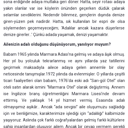
sona erdiğinde adaya mutlaka geri döner. Hatta, seyir rotası adaya
yakın olanlar var ise köylerin önünden geçerken düdük çalarak
selamlar sevdiklerini. Nedendir bilinmez, gençlerin dışında denize
giren-yüzen pek nadirdir. Hatta, sık kullanılan bir espri de olsa
söylemeden geçemeyeceğim; ‘Adalılar ancak kazara düşerlerse
denize girerler...’ Çünkü adada yaşamak, denizi yaşamaktır.
Ailenizin adalı olduğunu düşünüyorum, yanılıyor muyum?
Babam 1965 yılında Marmara Adası’na gelmiş ve adaya âşık olmuş.
Her yıl bu yolculuk tekrarlanmış ve aynı yıllarda yaz tatillerini
geçirmek maksadıyla ailece adaya gelen annemle bir olay
neticesinde tanışmışlar.1972 yılında da evlenmişler. O yıllarda çeşitli
ticari faaliyetleri olan babam, 1976’da eski adı “Sarı-göl Otel” olan
oteli satın alarak ismini “Marmara Otel” olarak değiştirmiş. Annem
ise İngilizce branş öğretmenliğini Marmara Lisesi’nde devam
ettirmiş. Ve yaklaşık 14 yıl hizmet vermiş. Esasında adalı
olmayışımız aşikâr... Ancak “ada sevgisi” aile oluşumuzu sağladığı
için ve benliğimize, karakterimize işlediği için “adalılığı” kalbimizde
yaşıyoruz. Aslında çok farklı coğrafyalardan gelmiş farklı kültürlere
sahip insanlardan oluşuyor ailem. Ancak bir cevap vermem gerekli