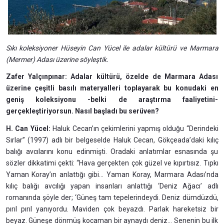
Sıkı koleksiyoner Hüseyin Can Yücel ile adalar kültürü ve Marmara
(Mermer) Adası üzerine söyleştik.
Zafer Yalçınpınar: Adalar kültürü, özelde de Marmara Adası
üzerine çeşitli basılı materyalleri toplayarak bu konudaki en
geniş koleksiyonu -belki de araştırma faaliyetini-
gerçekleştiriyorsun. Nasıl başladı bu serüven?
H. Can Yücel:
Haluk Cecan’ın çekimlerini yapmış olduğu “Derindeki
Sırlar” (1997) adlı bir belgeselde Haluk Cecan, Gökçeada’daki kılıç
balığı avcılarını konu edinmişti. Oradaki anlatımlar esnasında şu
sözler dikkatimi çekti: “Hava gerçekten çok güzel ve kıpırtısız. Tıpkı
Yaman Koray’ın anlattığı gibi... Yaman Koray, Marmara Adası’nda
kılıç balığı avcılığı yapan insanları anlattığı ‘Deniz Ağacı’ adlı
romanında şöyle der; ‘Güneş tam tepelerindeydi. Deniz dümdüzdü,
pırıl pırıl yanıyordu. Maviden çok beyazdı. Parlak hareketsiz bir
beyaz. Güneşe dönmüş kocaman bir aynaydı deniz... Senenin bu ilk