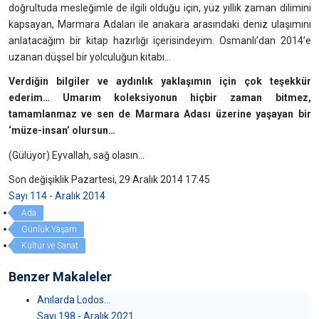
doğrultuda mesleğimle de ilgili olduğu için, yüz yıllık zaman dilimini
kapsayan, Marmara Adaları ile anakara arasındaki deniz ulaşımını
anlatacağım bir kitap hazırlığı içerisindeyim. Osmanlı’dan 2014’e
uzanan düşsel bir yolculuğun kitabı…
Verdiğin bilgiler ve aydınlık yaklaşımın için çok teşekkür
ederim… Umarım koleksiyonun hiçbir zaman bitmez,
tamamlanmaz ve sen de Marmara Adası üzerine yaşayan bir
‘müze-insan’ olursun…
(Gülüyor) Eyvallah, sağ olasın...
Son değişiklik Pazartesi, 29 Aralık 2014 17:45
Sayı 114 - Aralık 2014
Ada
Günlük Yaşam
Kültür ve Sanat
Benzer Makaleler
Anılarda Lodos…
Sayı 198 - Aralık 2021