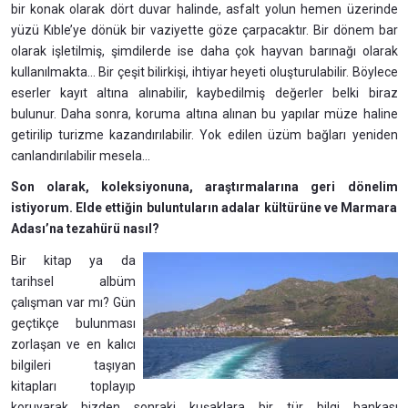
bir konak olarak dört duvar halinde, asfalt yolun hemen üzerinde
yüzü Kıble’ye dönük bir vaziyette göze çarpacaktır. Bir dönem bar
olarak işletilmiş, şimdilerde ise daha çok hayvan barınağı olarak
kullanılmakta... Bir çeşit bilirkişi, ihtiyar heyeti oluşturulabilir. Böylece
eserler kayıt altına alınabilir, kaybedilmiş değerler belki biraz
bulunur. Daha sonra, koruma altına alınan bu yapılar müze haline
getirilip turizme kazandırılabilir. Yok edilen üzüm bağları yeniden
canlandırılabilir mesela...
Son olarak, koleksiyonuna, araştırmalarına geri dönelim
istiyorum. Elde ettiğin buluntuların adalar kültürüne ve Marmara
Adası’na tezahürü nasıl?
Bir kitap ya da
tarihsel albüm
çalışman var mı? Gün
geçtikçe bulunması
zorlaşan ve en kalıcı
bilgileri taşıyan
kitapları toplayıp
koruyarak bizden sonraki kuşaklara bir tür bilgi bankası