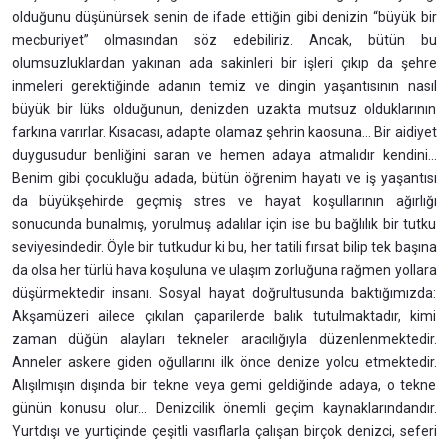
olduğunu düşünürsek senin de ifade ettiğin gibi denizin “büyük bir
mecburiyet” olmasından söz edebiliriz. Ancak, bütün bu
olumsuzluklardan yakınan ada sakinleri bir işleri çıkıp da şehre
inmeleri gerektiğinde adanın temiz ve dingin yaşantısının nasıl
büyük bir lüks olduğunun, denizden uzakta mutsuz olduklarının
farkına varırlar. Kısacası, adapte olamaz şehrin kaosuna… Bir aidiyet
duygusudur benliğini saran ve hemen adaya atmalıdır kendini...
Benim gibi çocukluğu adada, bütün öğrenim hayatı ve iş yaşantısı
da büyükşehirde geçmiş stres ve hayat koşullarının ağırlığı
sonucunda bunalmış, yorulmuş adalılar için ise bu bağlılık bir tutku
seviyesindedir. Öyle bir tutkudur ki bu, her tatili fırsat bilip tek başına
da olsa her türlü hava koşuluna ve ulaşım zorluğuna rağmen yollara
düşürmektedir insanı. Sosyal hayat doğrultusunda baktığımızda:
Akşamüzeri ailece çıkılan çaparilerde balık tutulmaktadır, kimi
zaman düğün alayları tekneler aracılığıyla düzenlenmektedir.
Anneler askere giden oğullarını ilk önce denize yolcu etmektedir.
Alışılmışın dışında bir tekne veya gemi geldiğinde adaya, o tekne
günün konusu olur... Denizcilik önemli geçim kaynaklarındandır.
Yurtdışı ve yurtiçinde çeşitli vasıflarla çalışan birçok denizci, seferi