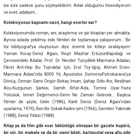
ise size sadece şunu söyleyebilirim: Adalı olduğumu hissediyorum
ve evet; adalıyım...
Koleksiyonun kapsamı nasıl, hangi eserler var?
Koleksiyonumda roman, anı, araştırma ve şiir kitapları yer almakta.
Ayrıca adada çekilmiş eski filmleri de toplamaya çalışıyorum... Bir
tür bibliyografya oluştursun diye önemli bir kitleyi sıralayayım:
Yaman Koray-Deniz Ağacı, Reşit Mazhar ErtüzünKapıdağı ve
Çevresindeki Adalar, Prof. Dr. Necdet Tunçdilek-Marmara Adaları,
Fikret Arıt-Hep Bu Topraklar İçin, Erol Toy-Iğrıp, Ahmet Enön-
Marmara Adası’nda 8000 Yıl, Apostolos DomvrosPetrokarava’ya
Dönüş, Osman Sami Öngör-Birkaç İnsan, Şahap Sıtkı-Acı, Neslihan
Acu-Kuzgunun Şarkısı, Samih Rifat-Ada, Tomris Uyar-Yaza
Yolculuk, İsmet Değirmenci-Gemi Ne Zaman Gelecek… Başlıca
filmler de şöyle; Gelin (1986), Kanlı Deniz (Deniz Ağacı’ndan
uyarlama, 1974), Ben Bir Sokak Kadını-yım (1966), Gemileri Yakmak
(1988), Deniz Yıldızı (1988).
Kitap ya da film gibi eser bütünlüğü olmayan bir gazete kupürü,
bir şiir, bir makale ya da bir gemi bileti, kartpostal veya afiş gibi