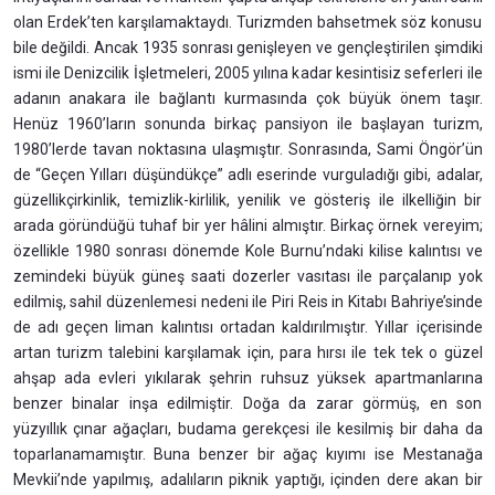
olan Erdek’ten karşılamaktaydı. Turizmden bahsetmek söz konusu
bile değildi. Ancak 1935 sonrası genişleyen ve gençleştirilen şimdiki
ismi ile Denizcilik İşletmeleri, 2005 yılına kadar kesintisiz seferleri ile
adanın anakara ile bağlantı kurmasında çok büyük önem taşır.
Henüz 1960’ların sonunda birkaç pansiyon ile başlayan turizm,
1980’lerde tavan noktasına ulaşmıştır. Sonrasında, Sami Öngör’ün
de “Geçen Yılları düşündükçe” adlı eserinde vurguladığı gibi, adalar,
güzellikçirkinlik, temizlik-kirlilik, yenilik ve gösteriş ile ilkelliğin bir
arada göründüğü tuhaf bir yer hâlini almıştır. Birkaç örnek vereyim;
özellikle 1980 sonrası dönemde Kole Burnu’ndaki kilise kalıntısı ve
zemindeki büyük güneş saati dozerler vasıtası ile parçalanıp yok
edilmiş, sahil düzenlemesi nedeni ile Piri Reis in Kitabı Bahriye’sinde
de adı geçen liman kalıntısı ortadan kaldırılmıştır. Yıllar içerisinde
artan turizm talebini karşılamak için, para hırsı ile tek tek o güzel
ahşap ada evleri yıkılarak şehrin ruhsuz yüksek apartmanlarına
benzer binalar inşa edilmiştir. Doğa da zarar görmüş, en son
yüzyıllık çınar ağaçları, budama gerekçesi ile kesilmiş bir daha da
toparlanamamıştır. Buna benzer bir ağaç kıyımı ise Mestanağa
Mevkii’nde yapılmış, adalıların piknik yaptığı, içinden dere akan bir