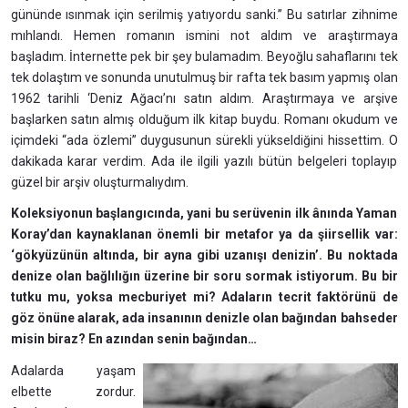
gününde ısınmak için serilmiş yatıyordu sanki.” Bu satırlar zihnime
mıhlandı. Hemen romanın ismini not aldım ve araştırmaya
başladım. İnternette pek bir şey bulamadım. Beyoğlu sahaflarını tek
tek dolaştım ve sonunda unutulmuş bir rafta tek basım yapmış olan
1962 tarihli ‘Deniz Ağacı’nı satın aldım. Araştırmaya ve arşive
başlarken satın almış olduğum ilk kitap buydu. Romanı okudum ve
içimdeki “ada özlemi” duygusunun sürekli yükseldiğini hissettim. O
dakikada karar verdim. Ada ile ilgili yazılı bütün belgeleri toplayıp
güzel bir arşiv oluşturmalıydım.
Koleksiyonun başlangıcında, yani bu serüvenin ilk ânında Yaman
Koray’dan kaynaklanan önemli bir metafor ya da şiirsellik var:
‘gökyüzünün altında, bir ayna gibi uzanışı denizin’. Bu noktada
denize olan bağlılığın üzerine bir soru sormak istiyorum. Bu bir
tutku mu, yoksa mecburiyet mi? Adaların tecrit faktörünü de
göz önüne alarak, ada insanının denizle olan bağından bahseder
misin biraz? En azından senin bağından…
Adalarda yaşam
elbette zordur.