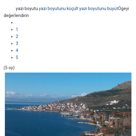
yazı boyutu
yazı boyutunu küçült
yazı boyutunu büyüt
Ögeyi
değerlendirin
1
2
3
4
5
(5 oy)