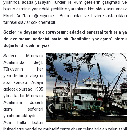
yıllarında adada yaşayan Türkler ile Rum çetelerin çatışması ve
bugün caminin yanındaki şehitlikte yatanların kim olduklarını ancak
Fikret Arıt’tan öğreniyoruz... Bu insanlar ve bizlere aktardıkları
tarihsel olaylar çok önemlidir.
Sözlerine dayanarak soruyorum; adadaki sanatsal terklerin ya
da azalmanın nedenini bariz bir ‘kapitalist yozlaşma’ olarak
değerlendirebilir miyiz?
Sadece Marmara
Adaları’nda değil,
Türkiye’nin her
yerinde bir yozlaşma
söz konusu. Adaya
gelecek olursak, 1935
yılına kadar Marmara
Adaları’na düzenli
gemi seferleri
yapılmamaktaydı.
Ada halkı bütün
ihtiyaçlarını sandal ve muhtelif çapta ahşap teknelerle en yakın sahil