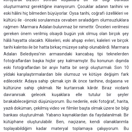
oluşturmamız gerektiğine inanıyorum. Çocuklar adanın tarihini ve
eski hâlini hiç bilmeden büyüyorlar. Oysa tarihi, coğrafi özellikleri ve
kültürü ile -önceki sorularınıza cevaben sıraladığım olumsuzluklara
rağmen- Marmara Adaları bulunmaz bir nimettir. Önceleri verilmesi
gereken önem verilmiş olsaydı bugün yok olmuş olan birçok şey
hâlâ hayatta olacaktı. Kiliseleri, eski ahşap evleri, kaleleri ve birçok
tarihi kalıntısı ile bir hatta birkaç müzeye sahip olunabilirdi. Marmara
Adaları Belediyesi’nin armasındaki kancabaş tipi teknelerden
fotoğraflardan başka hiçbir şey kalmamıştır. Bu konunun dışında
eski fotoğraflardan bir arşiv hatta bir sergi oluşturmalı. Son 10
yıldaki karşılaştırmalardan bile olumsuz ve kötüye değişim fark
edilecektir. Adaya sahip çıkmak için ilk önce tarihine, doğasına ve
kültürüne sahip çıkılmalı. Ne kurtarırsak kârdır. Biraz vicdanlı
davranırsak gelecek kuşaklara elle tutulur bir şeyler
bırakabileceğimizi düşünüyorum. Bu nedenle, eski fotoğraf, harita,
yazılı doküman, çekilmiş video ve filmler başta olmak üzere bir bilgi
bankası oluşturulmalı. Yabancı kaynaklardan da faydalanılmalı. Bir
kütüphane oluşturulabilir. Ben, naçizane, kendi olanaklarımla
toplayabildiğim kadar materyal toplamaya çalışıyorum. Bu