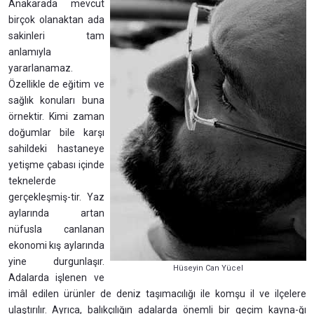
Anakarada mevcut
birçok olanaktan ada
sakinleri tam
anlamıyla
yararlanamaz.
Özellikle de eğitim ve
sağlık konuları buna
örnektir. Kimi zaman
doğumlar bile karşı
sahildeki hastaneye
yetişme çabası içinde
teknelerde
gerçekleşmiş-tir. Yaz
aylarında artan
nüfusla canlanan
ekonomi kış aylarında
yine durgunlaşır.
Hüseyin Can Yücel
Adalarda işlenen ve
imâl edilen ürünler de deniz taşımacılığı ile komşu il ve ilçelere
ulaştırılır. Ayrıca, balıkçılığın adalarda önemli bir geçim kayna-ğı