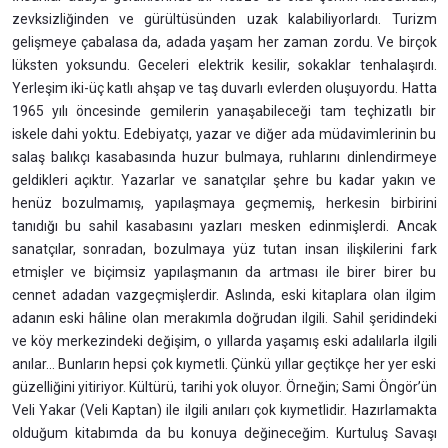
zevksizliğinden ve gürültüsünden uzak kalabiliyorlardı. Turizm
gelişmeye çabalasa da, adada yaşam her zaman zordu. Ve birçok
lüksten yoksundu. Geceleri elektrik kesilir, sokaklar tenhalaşırdı.
Yerleşim iki-üç katlı ahşap ve taş duvarlı evlerden oluşuyordu. Hatta
1965 yılı öncesinde gemilerin yanaşabileceği tam teçhizatlı bir
iskele dahi yoktu. Edebiyatçı, yazar ve diğer ada müdavimlerinin bu
salaş balıkçı kasabasında huzur bulmaya, ruhlarını dinlendirmeye
geldikleri açıktır. Yazarlar ve sanatçılar şehre bu kadar yakın ve
henüz bozulmamış, yapılaşmaya geçmemiş, herkesin birbirini
tanıdığı bu sahil kasabasını yazları mesken edinmişlerdi. Ancak
sanatçılar, sonradan, bozulmaya yüz tutan insan ilişkilerini fark
etmişler ve biçimsiz yapılaşmanın da artması ile birer birer bu
cennet adadan vazgeçmişlerdir. Aslında, eski kitaplara olan ilgim
adanın eski hâline olan merakımla doğrudan ilgili. Sahil şeridindeki
ve köy merkezindeki değişim, o yıllarda yaşamış eski adalılarla ilgili
anılar... Bunların hepsi çok kıymetli. Çünkü yıllar geçtikçe her yer eski
güzelliğini yitiriyor. Kültürü, tarihi yok oluyor. Örneğin; Sami Öngör’ün
Veli Yakar (Veli Kaptan) ile ilgili anıları çok kıymetlidir. Hazırlamakta
olduğum kitabımda da bu konuya değineceğim. Kurtuluş Savaşı