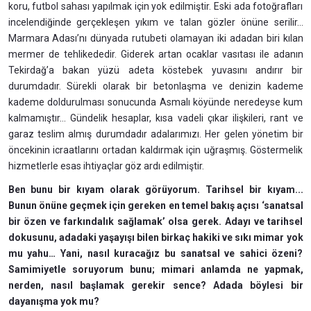
koru, futbol sahası yapılmak için yok edilmiştir. Eski ada fotoğrafları
incelendiğinde gerçekleşen yıkım ve talan gözler önüne serilir...
Marmara Adası’nı dünyada rutubeti olamayan iki adadan biri kılan
mermer de tehlikededir. Giderek artan ocaklar vasıtası ile adanın
Tekirdağ’a bakan yüzü adeta köstebek yuvasını andırır bir
durumdadır. Sürekli olarak bir betonlaşma ve denizin kademe
kademe doldurulması sonucunda Asmalı köyünde neredeyse kum
kalmamıştır... Gündelik hesaplar, kısa vadeli çıkar ilişkileri, rant ve
garaz teslim almış durumdadır adalarımızı. Her gelen yönetim bir
öncekinin icraatlarını ortadan kaldırmak için uğraşmış. Göstermelik
hizmetlerle esas ihtiyaçlar göz ardı edilmiştir.
Ben bunu bir kıyam olarak görüyorum. Tarihsel bir kıyam...
Bunun önüne geçmek için gereken en temel bakış açısı ‘sanatsal
bir özen ve farkındalık sağlamak’ olsa gerek. Adayı ve tarihsel
dokusunu, adadaki yaşayışı bilen birkaç hakiki ve sıkı mimar yok
mu yahu… Yani, nasıl kuracağız bu sanatsal ve sahici özeni?
Samimiyetle soruyorum bunu; mimari anlamda ne yapmak,
nerden, nasıl başlamak gerekir sence? Adada böylesi bir
dayanışma yok mu?