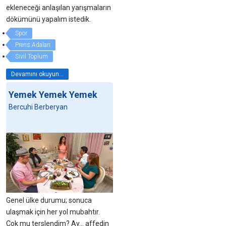
ekleneceği anlaşılan yarışmaların
dökümünü yapalım istedik.
Spor
Prens Adaları
Sivil Toplum
Devamını okuyun...
Yemek Yemek Yemek
Bercuhi Berberyan
Genel ülke durumu; sonuca
ulaşmak için her yol mubahtır.
Çok mu terslendim? Ay... affedin