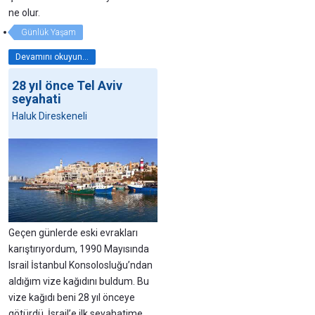
ne olur.
Günlük Yaşam
Devamını okuyun...
28 yıl önce Tel Aviv
seyahati
Haluk Direskeneli
Geçen günlerde eski evrakları
karıştırıyordum, 1990 Mayısında
Israil İstanbul Konsolosluğu’ndan
aldığım vize kağıdını buldum. Bu
vize kağıdı beni 28 yıl önceye
götürdü. İsrail’e ilk seyahatime.