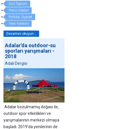
Sivil Toplum
Prens Adaları
Politika, Siyaset
Yerel Yönetim
Devamını okuyun...
Adalar'da outdoor-su
sporları yarışmaları -
2018
Adalı Dergisi
Adalar bozulmamış doğası ile,
outdoor spor etkinlikleri ve
yarışmalarının merkezi olmaya
başladı. 2019’da yenilerinin de