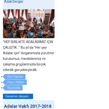
Adalı Dergisi
“HEP BİRLİKTE ADALARIMIZ İÇİN
ÇALIŞTIK...” Bu yıl da ‘’Her şey
Adalar için’’ sloganımızla yürütme
kurulumuz, meclislerimiz ve
çalışma gruplarımızla birçok
etkinlik gerçekleştirdik.
Sivil Toplum
Prens Adaları
Büyükada
Devamını okuyun...
Adalar Vakfı 2017-2018