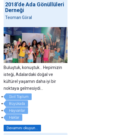
2018’de Ada Gönüllüleri
Derneği
Teoman Göral
Buluştuk, konuştuk... Hepimizin
isteği, Adalardaki doğal ve
kültürel yaşamın daha iyi bir
noktaya gelmesiydi...
Sivil Toplum
Büyükada
Hayvanlar
Haklar
Devamını okuyun...