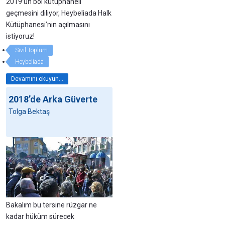
2019’un bol kütüphaneli
geçmesini diliyor, Heybeliada Halk
Kütüphanesi’nin açılmasını
istiyoruz!
Sivil Toplum
Heybeliada
Devamını okuyun...
2018’de Arka Güverte
Tolga Bektaş
Bakalım bu tersine rüzgar ne
kadar hüküm sürecek