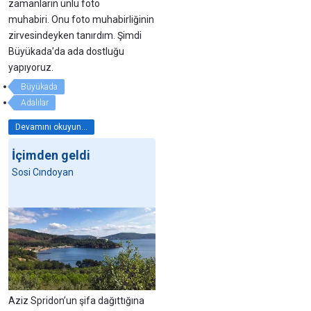
zamanların ünlü foto
muhabiri. Onu foto muhabirliğinin
zirvesindeyken tanırdım. Şimdi
Büyükada’da ada dostluğu
yapıyoruz.
Büyükada
Adalılar
Devamını okuyun...
İçimden geldi
Sosi Cındoyan
Aziz Spridon’un şifa dağıttığına