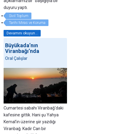
açıklamamızdır" başlığıyla bir
duyuru yaptı.
Sivil Toplum
Tarihi Miras ve Koruma
Devamını okuyun...
Büyükada’nın
Viranbağı’nda
Oral Çalışlar
Cumartesi sabahı Viranbağ’daki
kafesine gittik. Hani şu Yahya
Kemal’in üzerine şiir yazdığı
Viranbağ. Kadir Can bir