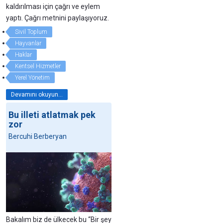
kaldırılması için çağrı ve eylem
yaptı. Çağrı metnini paylaşıyoruz.
Sivil Toplum
Hayvanlar
Haklar
Kentsel Hizmetler
Yerel Yönetim
Devamını okuyun...
Bu illeti atlatmak pek
zor
Bercuhi Berberyan
Bakalım biz de ülkecek bu “Bir şey