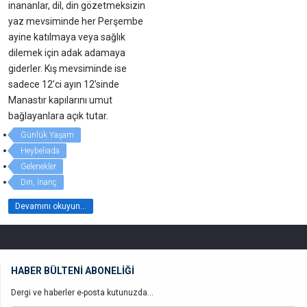
inananlar, dil, din gözetmeksizin
yaz mevsiminde her Perşembe
ayine katılmaya veya sağlık
dilemek için adak adamaya
giderler. Kış mevsiminde ise
sadece 12’ci ayın 12’sinde
Manastır kapılarını umut
bağlayanlara açık tutar.
Günlük Yaşam
Heybeliada
Gelenekler
Din, İnanç
Devamını okuyun...
HABER BÜLTENİ ABONELİĞİ
Dergi ve haberler e-posta kutunuzda...