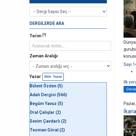
DERGİLERDE ARA
[?]
Terim
Dünya 
gurubu
Zaman Aralığı
konusu
Sayı 1
Yazar
Ekle: Yazar
İlk yo
Bülent Özden (5)
Devam
Adalı Dergisi (566)
Begüm Yavuz (5)
Pazar,
İkari
Oral Çalışlar (2)
Sevim Çavdarlı (2)
Teoman Göral (2)