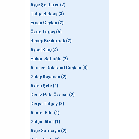
Ayşe Şentürer (2)
Tolga Bektaş (3)
Ercan Ceylan (2)
Özge Togay (5)
Recep Kızılırmak (2)
Aysel Kılıç (4)
Hakan Satıoğlu (2)
Andrée Galataud Coşkun (3)
Gülay Kayacan (2)
Ayten Şele (1)
Deniz Pala Özacar (2)
Derya Tolgay (3)
Ahmet Bilir (1)
Gülçin Atıcı (1)
Ayşe Sarısayın (2)