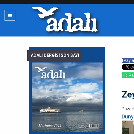
ADALI DERGİSİ SON SAYI
f
Payla
Pa
Ze
Pazart
Dünya