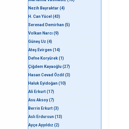
Nezih Bayraktar (4)
H. Can Yücel (43)
Serenad Demirhan (5)
Volkan Narcı (9)
Güneş Uz (4)
Ateş Evirgen (14)
Defne Koryürek (1)
Çiğdem Kayaoğlu (27)
Hasan Cevad Özdil (3)
Haluk Eyidoğan (10)
Ali Erkurt (17)
Asu Aksoy (7)
Berrin Erkurt (3)
Aslı Erdursun (13)
Ayçe Ayyıldız (2)