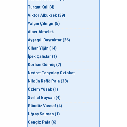
Turgut Kuli (4)
Viktor Albukrek (39)
Yalçın Çilingir (5)
Alper Almelek
Ayşegül Bayraktar (26)
Cihan Yiğin (14)
İpek Çalışlar (1)
Korhan Gümüş (7)
Nedret Tanyolaç Öztokat
Nilgün Refiğ Pala (38)
Özlem Yüzak (1)
Serhat Baysan (4)
Gündüz Vassaf (4)
Uğraş Salman (1)
Cengiz Pala (6)