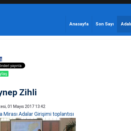
Anasayfa
Son Sayı
Adalı
ş
ylaş
ynep Zihli
esi, 01 Mayıs 2017 13:42
 Mirası Adalar Girişimi toplantısı