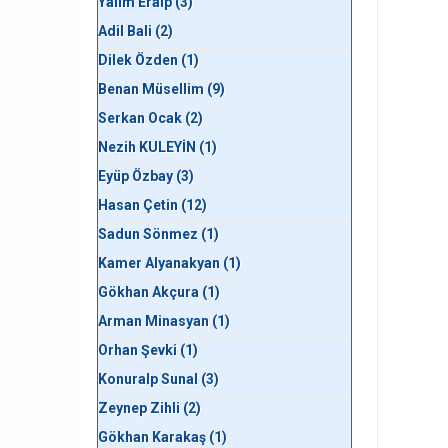
Yalım Eralp (3)
Adil Bali (2)
Dilek Özden (1)
Benan Müsellim (9)
Serkan Ocak (2)
Nezih KULEYİN (1)
Eyüp Özbay (3)
Hasan Çetin (12)
Sadun Sönmez (1)
Kamer Alyanakyan (1)
Gökhan Akçura (1)
Arman Minasyan (1)
Orhan Şevki (1)
Konuralp Sunal (3)
Zeynep Zihli (2)
Gökhan Karakaş (1)