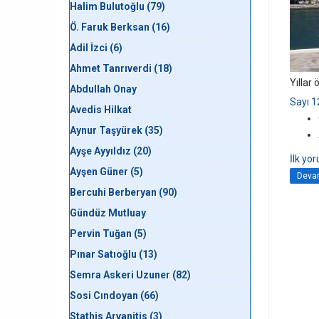
Halim Bulutoğlu (79)
Ö. Faruk Berksan (16)
Adil İzci (6)
Ahmet Tanrıverdi (18)
Yıllar
Abdullah Onay
Sayı 1
Avedis Hilkat
Aynur Taşyürek (35)
Ayşe Ayyıldız (20)
İlk yo
Ayşen Güner (5)
Devam
Bercuhi Berberyan (90)
Gündüz Mutluay
Pervin Tuğan (5)
Pınar Satıoğlu (13)
Semra Askeri Uzuner (82)
Sosi Cındoyan (66)
Stathis Arvanitis (3)