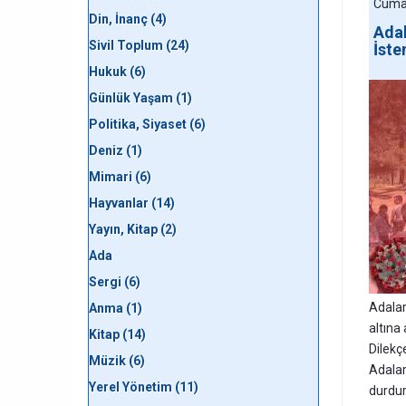
Cuma,
Din, İnanç (4)
Adal
Sivil Toplum (24)
İste
Hukuk (6)
Günlük Yaşam (1)
Politika, Siyaset (6)
Deniz (1)
Mimari (6)
Hayvanlar (14)
Yayın, Kitap (2)
Ada
Sergi (6)
Adalar
Anma (1)
altına 
Kitap (14)
Dilekç
Müzik (6)
Adalar
Yerel Yönetim (11)
durdur