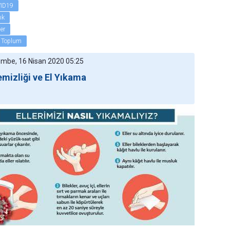
ID19
ık
ler
l Toplum
mbe, 16 Nisan 2020 05:25
emizliği ve El Yıkama