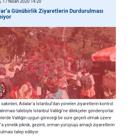
 17 Nisan 2020 14:20
ar’a Günübirlik Ziyaretlerin Durdurulması
niyor
 sakinleri, Adalar’a İstanbul’dan yönelen ziyaretlerin kontrol
alınması talebiyle İstanbul Valiliği’ne dilekçeler gönderiyorlar.
elerde Valiliğin uygun göreceği bir süre geçerli olmak üzere
’a yönelik piknik, gezinti, orman yürüyüşü amaçlı ziyaretlerin
ulması talep ediliyor.