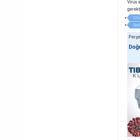
Virüs 
gerekt
COV
Sağl
Perşe
Doğr