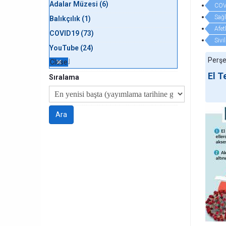
Adalar Müzesi (6)
COV
Sağl
Balıkçılık (1)
Afet
COVID19 (73)
Sivi
YouTube (24)
Perşe
Close
El T
Sıralama