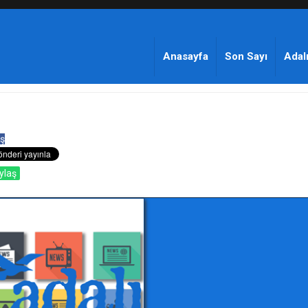
Anasayfa
Son Sayı
Adalı
ş
ylaş