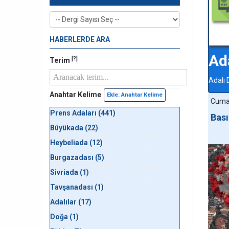
HABERLERDE ARA
Ad
[?]
Terim
Adalı 
Anahtar Kelime
Ekle: Anahtar Kelime
Cuma,
Prens Adaları (441)
Bası
Büyükada (22)
Heybeliada (12)
Burgazadası (5)
Sivriada (1)
Tavşanadası (1)
Adalılar (17)
Doğa (1)