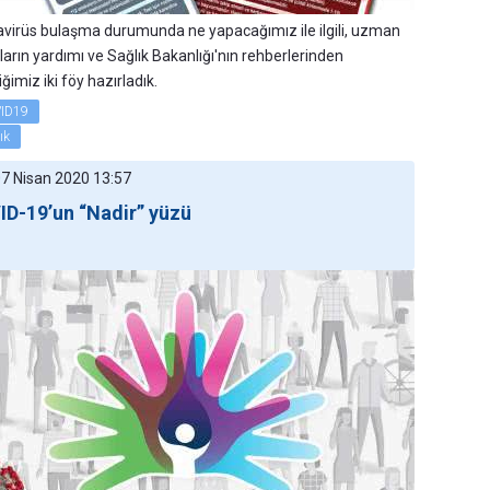
virüs bulaşma durumunda ne yapacağımız ile ilgili, uzman
ların yardımı ve Sağlık Bakanlığı'nın rehberlerinden
ğimiz iki föy hazırladık.
ID19
ık
 07 Nisan 2020 13:57
D-19’un “Nadir” yüzü