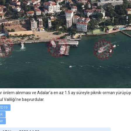
ar önlem alınması ve Adalar’a en az 1.5 ay süreyle piknik-orman yürüyüşü 
l Valiliği’ne başvurdular.
ID19
ık
ler