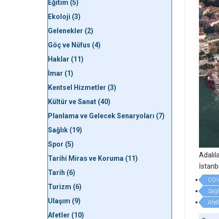
Eğitim (5)
Ekoloji (3)
Gelenekler (2)
Göç ve Nüfus (4)
Haklar (11)
İmar (1)
Kentsel Hizmetler (3)
Kültür ve Sanat (40)
Planlama ve Gelecek Senaryoları (7)
Sağlık (19)
Spor (5)
Adalıl
Tarihi Miras ve Koruma (11)
İstanbu
Tarih (6)
COV
Turizm (6)
Sağl
Ulaşım (9)
Afet
Afetler (10)