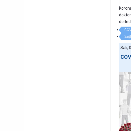
Korona
doktor
derledi
COV
Sağl
Salı,
COVI