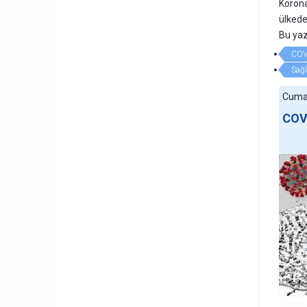
Korona
ülkede
Bu yaz
COV
Sağl
Cumar
COVI