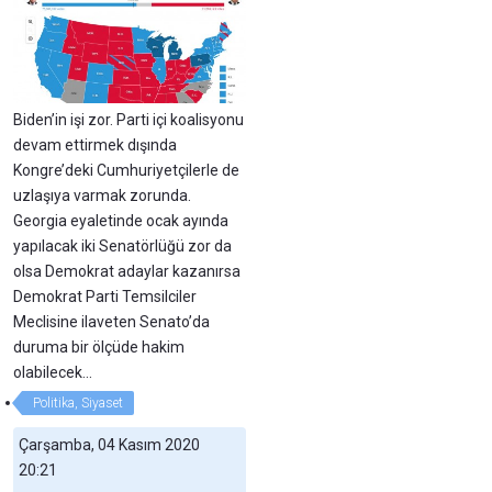
Biden’in işi zor. Parti içi koalisyonu
devam ettirmek dışında
Kongre’deki Cumhuriyetçilerle de
uzlaşıya varmak zorunda.
Georgia eyaletinde ocak ayında
yapılacak iki Senatörlüğü zor da
olsa Demokrat adaylar kazanırsa
Demokrat Parti Temsilciler
Meclisine ilaveten Senato’da
duruma bir ölçüde hakim
olabilecek…
Politika, Siyaset
Çarşamba, 04 Kasım 2020
20:21