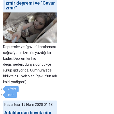
İzmir depremi ve “Gavur
İzmir”
Depremler ve “gavur” karalaması,
coğrafyanın İzmir’e yazdığı bir
kader. Depremler hiç
değişmeden, dünya döndükçe
sürüp gidiyor da, Cumhuriyetle
birlikte özü yok olan “gavur”un adı
kaldı yadigar(!).
Afetler
Tarih
Pazartesi, 19 Ekim 2020 01:18
Adalılardan büyük çöp