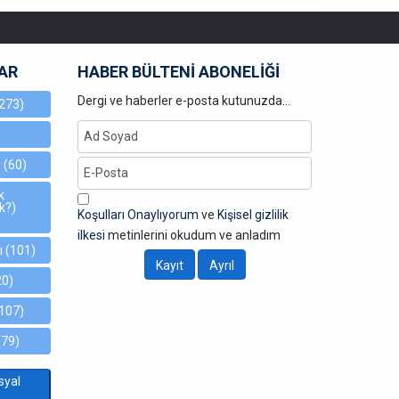
AR
HABER BÜLTENİ ABONELİĞİ
Dergi ve haberler e-posta kutunuzda...
273)
ı
(60)
k
k?)
Koşulları Onaylıyorum
ve
Kişisel gizlilik
ilkesi
metinlerini okudum ve anladım
ı
(101)
20)
107)
(79)
syal