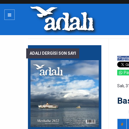
ADALI DERGİSİ SON SAYI
f
Payla
Pa
Salı, 
Ba
#