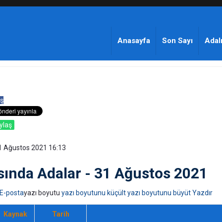
Anasayfa
Son Sayı
Adalı
ş
ylaş
31 Ağustos 2021 16:13
sında Adalar - 31 Ağustos 2021
E-posta
yazı boyutu
yazı boyutunu küçült
yazı boyutunu büyüt
Yazdır
Kaynak
Tarih