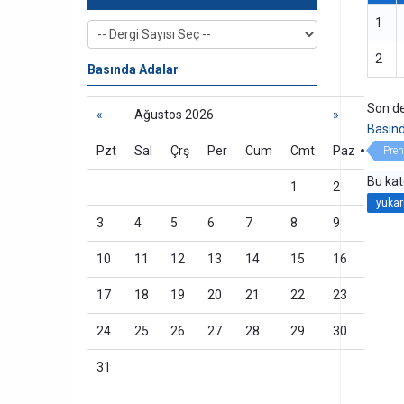
1
2
Basında Adalar
Son de
«
Ağustos 2026
»
Basın
Pzt
Sal
Çrş
Per
Cum
Cmt
Paz
Pren
Bu kat
1
2
yukar
3
4
5
6
7
8
9
10
11
12
13
14
15
16
17
18
19
20
21
22
23
24
25
26
27
28
29
30
31