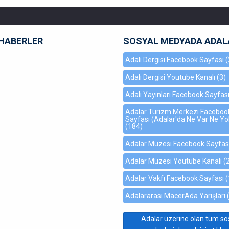
HABERLER
SOSYAL MEDYADA ADAL
Adalı Dergisi Facebook Sayfası
(
Adalı Dergisi Youtube Kanalı
(3)
Adalı Yayınları Facebook Sayfas
Adalar Turizm Merkezi Faceboo
Sayfası (Adalar'da Ne Var Ne Yo
(184)
Adalar Müzesi Facebook Sayfas
Adalar Müzesi Youtube Kanalı
(
Adalar Vakfı Facebook Sayfası
(
Adalararası MacerAda Yarışları
Adalar üzerine olan tüm so