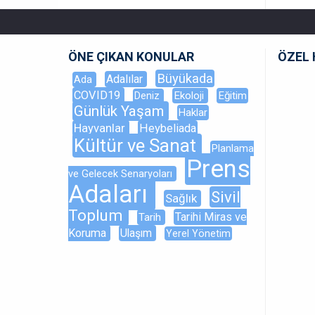
ÖNE ÇIKAN KONULAR
ÖZEL 
Büyükada
Adalılar
Ada
COVID19
Ekoloji
Eğitim
Deniz
Günlük Yaşam
Haklar
Hayvanlar
Heybeliada
Kültür ve Sanat
Planlama
Prens
ve Gelecek Senaryoları
Adaları
Sivil
Sağlık
Toplum
Tarihi Miras ve
Tarih
Koruma
Ulaşım
Yerel Yönetim