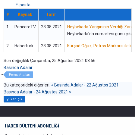
E-posta
#
Kaynak
Tarih
1
PencereTV
23.08.2021
Heybeliada Yangınının Verdiği Zarar 
Heybeliada'da cumartesi günü çıkan y
2
Habertürk
23.08.2021
Kürşad Oğuz, Petros Markaris ile ko
Son değişiklik Çarşamba, 25 Ağustos 2021 08:56
Basında Adalar
Prens Adaları
Bu kategorideki diğerleri:
« Basında Adalar - 22 Ağustos 2021
Basında Adalar - 24 Ağustos 2021 »
yukarı çık
HABER BÜLTENİ ABONELİĞİ