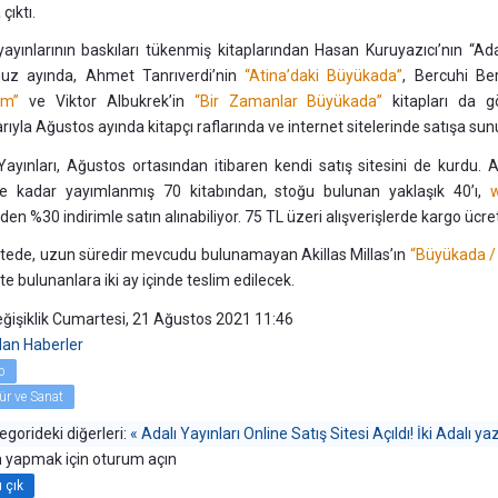
çıktı.
yayınlarının baskıları tükenmiş kitaplarından Hasan Kuruyazıcı’nın “Ada
z ayında, Ahmet Tanrıverdi’nin
“Atina’daki Büyükada”
, Bercuhi Be
im”
ve Viktor Albukrek’in
“Bir Zamanlar Büyükada”
kitapları da g
arıyla Ağustos ayında kitapçı raflarında ve internet sitelerinde satışa sun
Yayınları, Ağustos ortasından itibaren kendi satış sitesini de kurdu. Ar
e kadar yayımlanmış 70 kitabından, stoğu bulunan yaklaşık 40’ı,
w
nden %30 indirimle satın alınabiliyor. 75 TL üzeri alışverişlerde kargo ücr
itede, uzun süredir mevcudu bulunamayan Akillas Millas’ın
“Büyükada / 
şte bulunanlara iki ay içinde teslim edilecek.
ğişiklik Cumartesi, 21 Ağustos 2021 11:46
dan Haberler
p
ür ve Sanat
egorideki diğerleri:
« Adalı Yayınları Online Satış Sitesi Açıldı!
İki Adalı ya
 yapmak için oturum açın
ı çık