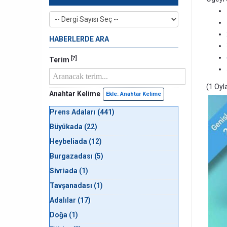
HABERLERDE ARA
[?]
Terim
(1 Oyl
Anahtar Kelime
Ekle: Anahtar Kelime
Prens Adaları (441)
Büyükada (22)
Heybeliada (12)
Burgazadası (5)
Sivriada (1)
Tavşanadası (1)
Adalılar (17)
Doğa (1)