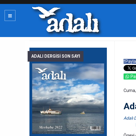
ADALI DERGİSİ SON SAYI
f
Payla
Pa
Cuma,
Ada
Adalı D
Ögeyi 