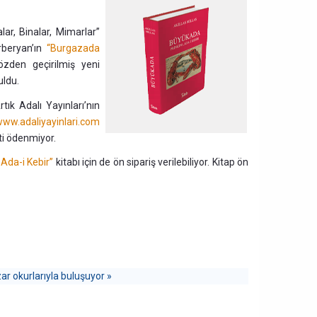
lar, Binalar, Mimarlar”
rberyan’ın
“Burgazada
özden geçirilmiş yeni
uldu.
tık Adalı Yayınları’nın
ww.adaliyayinlari.com
eti ödenmiyor.
Ada-i Kebir”
kitabı için de ön sipariş verilebiliyor. Kitap ön
zar okurlarıyla buluşuyor »