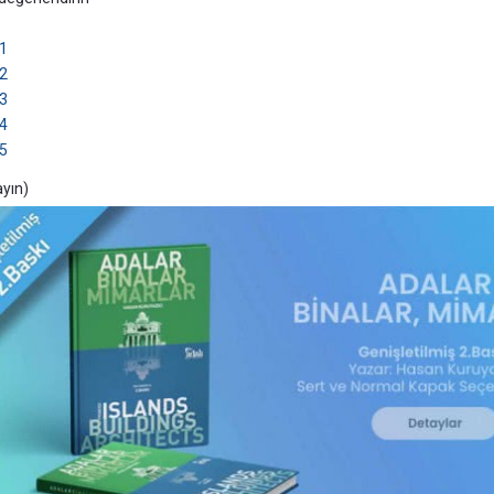
1
2
3
4
5
ayın)