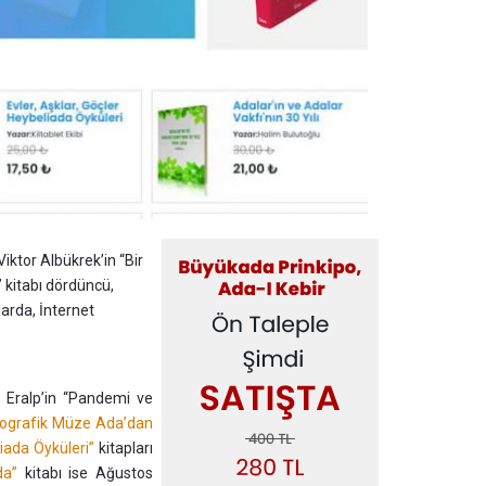
Viktor Albükrek’in “Bir
 kitabı dördüncü,
larda, İnternet
ım Eralp’in “Pandemi ve
nografik Müze Ada’dan
liada Öyküleri”
kitapları
da”
kitabı ise Ağustos