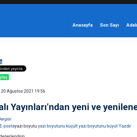
Anasayfa
Son Sayı
Adalı
ş
ylaş
 20 Ağustos 2021 19:56
lı Yayınları’ndan yeni ve yenilen
ergisi
E-posta
yazı boyutu
yazı boyutunu küçült
yazı boyutunu büyüt
Yazdır
değerlendirin