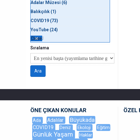
Adalar Müzesi (6)
Balıkçılık (1)
COVID19 (73)
YouTube (24)
Close
Sıralama
ÖNE ÇIKAN KONULAR
ÖZEL 
Büyükada
Adalılar
Ada
COVID19
Ekoloji
Eğitim
Deniz
Günlük Yaşam
Haklar