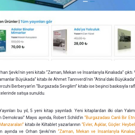
han Şevki’nin yeni kitabı “Zaman, Mekan ve İnsanlarıyla Kınalıada” çıktı. 
manlar Büyükada” kitabı ile Ahmet Tanrıverdi’nin “Atina’daki Büyükada”
rcuhi Berberyan’ın “Burgazada Sevgilim” kitabı ise beşinci baskısıyla raf
telerinde satışa sunuldu.
Yayınları bu yıl, 5 yeni kitap yayınladı. Yeni kitaplardan ilki olan Yal
an Demokrasi” Mayıs ayında, Robert Schild’in
“Burgazadası Canli Bir Et
Manzaraları”
kitabı ile Kiltablet yazarlarının
“Evler, Aşklar, Göçler: Heybe
an ayında ve Orhan Şevki’nin
“Zaman, Mekan ve İnsanlarıyla Kınalıa