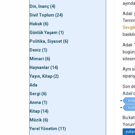
ayında 
Din, İnanç (4)
Adalı 
Sivil Toplum (24)
Temmu
Hukuk (6)
Sevgil
Günlük Yaşam (1)
baskıl
Politika, Siyaset (6)
Adalı 
Deniz (1)
bugün
Mimari (6)
sitesi
Hayvanlar (14)
Aynı s
sipari
Yayın, Kitap (2)
Ada
Son de
Adalı'
Sergi (6)
Kita
Anma (1)
Kült
Kitap (14)
Bu kat
Müzik (6)
Yorum
Yerel Yönetim (11)
yukar