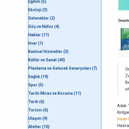
Eğitim (5)
Ekoloji (3)
Gelenekler (2)
Göç ve Nüfus (4)
Haklar (11)
İmar (1)
Kentsel Hizmetler (3)
Kültür ve Sanat (40)
Planlama ve Gelecek Senaryoları (7)
Or
Za
Sağlık (19)
Be
Spor (5)
si
Tarihi Miras ve Koruma (11)
Tarih (6)
Adalı 
Turizm (6)
Kırılg
Ulaşım (9)
İnsan 
Hazir
Afetler (10)